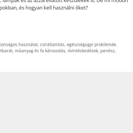
C lámpák és az azzal ellátott készülékek is. De mi módon
okban, és hogyan kell használni őket?
tonságos használat
,
csírátlanítás
,
egészségügyi problémák
,
tbarát
,
műanyag és fa károsodás
,
óvintézkedések
,
penész
,