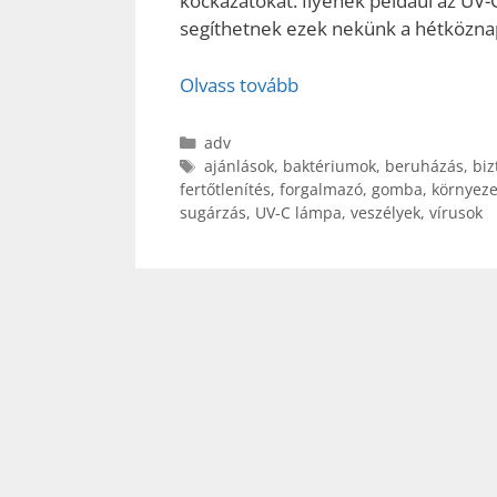
kockázatokat. Ilyenek például az UV-
segíthetnek ezek nekünk a hétköznap
Olvass tovább
Kategória
adv
Címkék
ajánlások
,
baktériumok
,
beruházás
,
biz
fertőtlenítés
,
forgalmazó
,
gomba
,
környeze
sugárzás
,
UV-C lámpa
,
veszélyek
,
vírusok