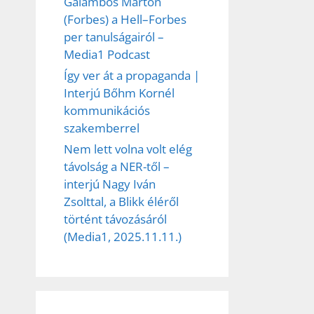
Galambos Márton
(Forbes) a Hell–Forbes
per tanulságairól –
Media1 Podcast
Így ver át a propaganda |
Interjú Bőhm Kornél
kommunikációs
szakemberrel
Nem lett volna volt elég
távolság a NER-től –
interjú Nagy Iván
Zsolttal, a Blikk éléről
történt távozásáról
(Media1, 2025.11.11.)