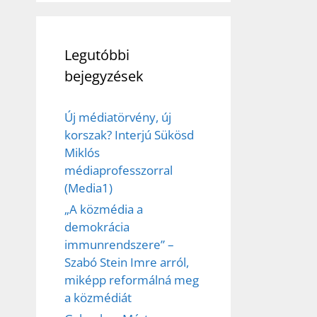
Legutóbbi
bejegyzések
Új médiatörvény, új
korszak? Interjú Sükösd
Miklós
médiaprofesszorral
(Media1)
„A közmédia a
demokrácia
immunrendszere” –
Szabó Stein Imre arról,
miképp reformálná meg
a közmédiát