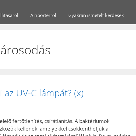
lításáról
A riporterről
Gyakran ismételt kérdések
károsodás
i az UV-C lámpát? (x)
elő fertőtlenítés, csírátlanítás. A baktériumok
eszközök kellenek, amelyekkel csökkenthetjük a