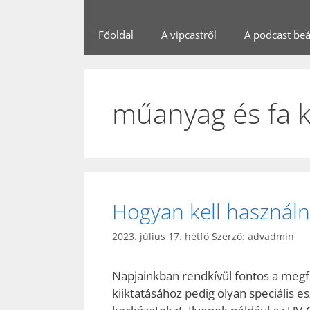
Főoldal
A vipcastről
A podcast beál
műanyag és fa 
Hogyan kell használn
2023. július 17. hétfő
Szerző:
advadmin
Napjainkban rendkívül fontos a megfel
kiiktatásához pedig olyan speciális 