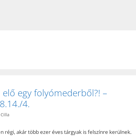
elő egy folyómederből?! –
.14./4.
Cilla
égi, akár több ezer éves tárgyak is felszínre kerülnek.