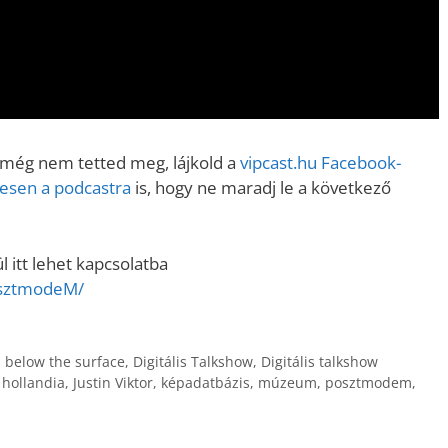
 még nem tetted meg, lájkold a
vipcast.
hu Facebook-
enesen a podcastra
is, hogy ne maradj le a következő
 itt lehet kapcsolatba
osztmodeM/
,
below the surface
,
Digitális Talkshow
,
Digitális talkshow
,
hollandia
,
Justin Viktor
,
képadatbázis
,
múzeum
,
posztmodem
,