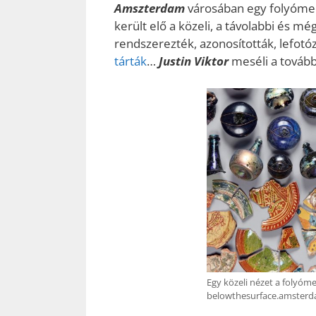
Amszterdam
városában egy folyómed
került elő a közeli, a távolabbi és m
rendszerezték, azonosították, lefotó
tárták
…
Justin Viktor
meséli a tovább
Egy közeli nézet a folyóm
belowthesurface.amster