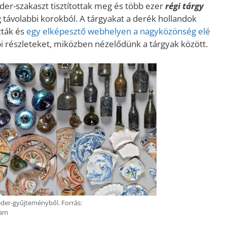
er-szakaszt tisztítottak meg és több ezer
régi tárgy
ég távolabbi korokból. A tárgyakat a derék hollandok
zták és
egy elképesztő webhelyen a nagyközönség elé
i részleteket, miközben nézelődünk a tárgyak között.
eder-gyűjteményből. Forrás:
dam