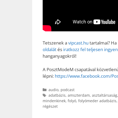
Tetszenek a
vipcast.hu
tartalmai? Ha
oldalát
és
iratkozz fel teljesen ingy
hanganyagokról!
A PosztModeM csapatával közvetlenül
lépni:
https://www.facebook.com/P
Kategória
audio
,
podcast
Címkék
adatbázis
,
amszterdam
,
asztaltársaság
mindenkinek
,
folyó
,
folyómeder adatbázis
régészet