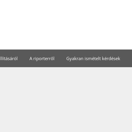
lításáról
A riporterről
Gyakran ismételt kérdések