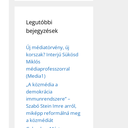
Legutóbbi
bejegyzések
Új médiatörvény, új
korszak? Interjú Sükösd
Miklós
médiaprofesszorral
(Media1)
„A közmédia a
demokrácia
immunrendszere” –
Szabó Stein Imre arról,
miképp reformálná meg
a közmédiát