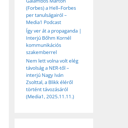
Galambos Márton
ez,
(Forbes) a Hell–Forbes
per tanulságairól –
éséhez
Media1 Podcast
Így ver át a propaganda |
Interjú Bőhm Kornél
et
kommunikációs
szakemberrel
Nem lett volna volt elég
távolság a NER-től –
interjú Nagy Iván
Zsolttal, a Blikk éléről
történt távozásáról
(Media1, 2025.11.11.)