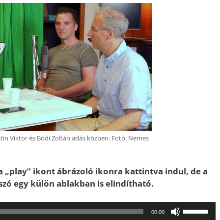
stin Viktor és Bódi Zoltán adás közben. Fotó: Nemes
a „play” ikont ábrázoló ikonra kattintva indul, de a
átszó egy külön ablakban is elindítható.
A
00:00
hangerő