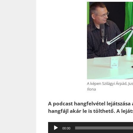
A képen Szilágyi Árpád, Ju
Ilona
A podcast hangfelvétel lejátszása 
hangfájl akár le is tölthető. A lej
Audió
00:00
lejátszó