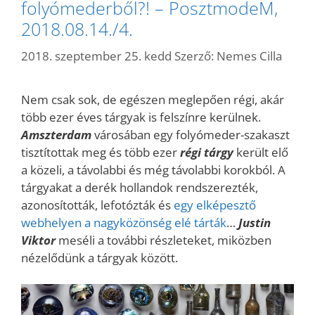
folyómederből?! – PosztmodeM,
2018.08.14./4.
2018. szeptember 25. kedd
Szerző:
Nemes Cilla
Nem csak sok, de egészen meglepően régi, akár
több ezer éves tárgyak is felszínre kerülnek.
Amszterdam
városában egy folyómeder-szakaszt
tisztítottak meg és több ezer
régi tárgy
került elő
a közeli, a távolabbi és még távolabbi korokból. A
tárgyakat a derék hollandok rendszerezték,
azonosították, lefotózták és
egy elképesztő
webhelyen a nagyközönség elé tárták
…
Justin
Viktor
meséli a további részleteket, miközben
nézelődünk a tárgyak között.