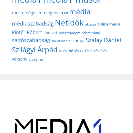
média
mesterséges intelligencia
MI
Netidők
médiaszabadság
online média
oktatás
Pintér Róbert
podcast
posztmodem
robot
rádió
Szalay Dániel
sajtószabadság
startup
social media
Szilágyi Árpád
televíziózás
tv
tévé
tévézés
verseny
újságírás