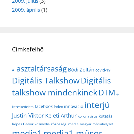
2009. július
(3)
2009. április
(1)
Címkefelhő
asztaltársaság
Bódi Zoltán
covid-19
AI
Digitális Talkshow
Digitális
talkshow mindenkinek
DTM
e-
interjú
facebook
innováció
Index
kereskedelem
Justin Viktor
Keleti Arthur
kutatás
koronavírus
közösségi média
Képes Gábor
közmédia
magyar médiahelyzet
media1
media1 műsor