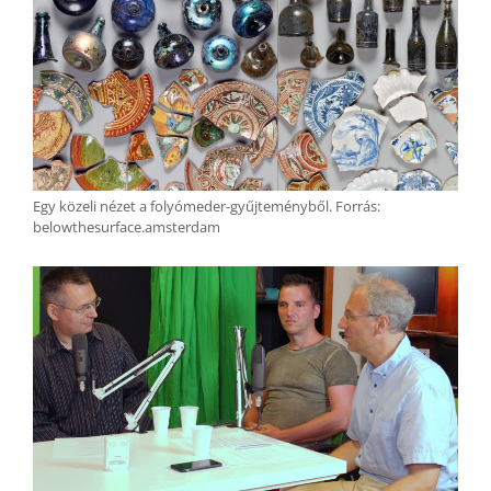
Egy közeli nézet a folyómeder-gyűjteményből. Forrás:
belowthesurface.amsterdam