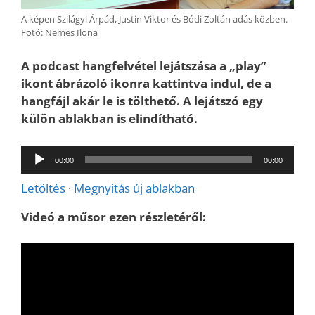
A képen Szilágyi Árpád, Justin Viktor és Bódi Zoltán adás közben.
Fotó: Nemes Ilona
A podcast hangfelvétel lejátszása a „play”
ikont ábrázoló ikonra kattintva indul, de a
hangfájl akár le is tölthető. A lejátszó egy
külön ablakban is elindítható.
Audió
00:00
00:00
lejátszó
Letöltés
·
Megnyitás új ablakban
Videó a műsor ezen részletéről: