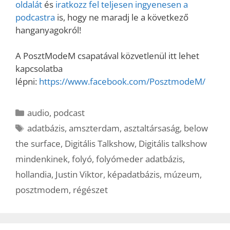
oldalát
és
iratkozz fel teljesen ingyenesen a
podcastra
is, hogy ne maradj le a következő
hanganyagokról!
A PosztModeM csapatával közvetlenül itt lehet
kapcsolatba
lépni:
https://www.facebook.com/PosztmodeM/
Kategória
audio
,
podcast
Címkék
adatbázis
,
amszterdam
,
asztaltársaság
,
below
the surface
,
Digitális Talkshow
,
Digitális talkshow
mindenkinek
,
folyó
,
folyómeder adatbázis
,
hollandia
,
Justin Viktor
,
képadatbázis
,
múzeum
,
posztmodem
,
régészet