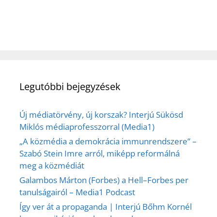
Legutóbbi bejegyzések
Új médiatörvény, új korszak? Interjú Sükösd
Miklós médiaprofesszorral (Media1)
„A közmédia a demokrácia immunrendszere” –
Szabó Stein Imre arról, miképp reformálná
meg a közmédiát
Galambos Márton (Forbes) a Hell–Forbes per
tanulságairól – Media1 Podcast
Így ver át a propaganda | Interjú Bőhm Kornél