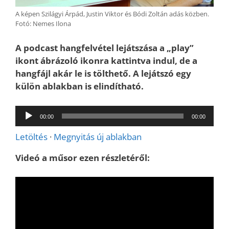
A képen Szilágyi Árpád, Justin Viktor és Bódi Zoltán adás közben.
Fotó: Nemes Ilona
A podcast hangfelvétel lejátszása a „play”
ikont ábrázoló ikonra kattintva indul, de a
hangfájl akár le is tölthető. A lejátszó egy
külön ablakban is elindítható.
Audió
00:00
00:00
lejátszó
Letöltés
·
Megnyitás új ablakban
Videó a műsor ezen részletéről: