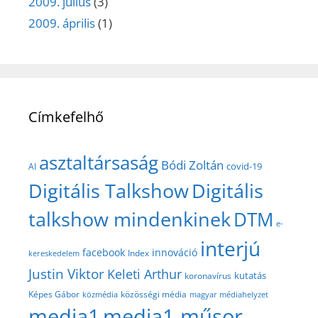
2009. július
(3)
2009. április
(1)
Címkefelhő
asztaltársaság
Bódi Zoltán
covid-19
AI
Digitális Talkshow
Digitális
talkshow mindenkinek
DTM
e-
interjú
facebook
innováció
Index
kereskedelem
Justin Viktor
Keleti Arthur
kutatás
koronavírus
közösségi média
Képes Gábor
közmédia
magyar médiahelyzet
media1
media1 műsor