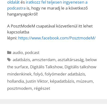
oldalát
és
iratkozz fel teljesen ingyenesen a
podcastra
is, hogy ne maradj le a következő
hanganyagokról!
A PosztModeM csapatával közvetlenül itt lehet
kapcsolatba
lépni:
https://www.facebook.com/PosztmodeM/
Kategória
audio
,
podcast
Címkék
adatbázis
,
amszterdam
,
asztaltársaság
,
below
the surface
,
Digitális Talkshow
,
Digitális talkshow
mindenkinek
,
folyó
,
folyómeder adatbázis
,
hollandia
,
Justin Viktor
,
képadatbázis
,
múzeum
,
posztmodem
,
régészet