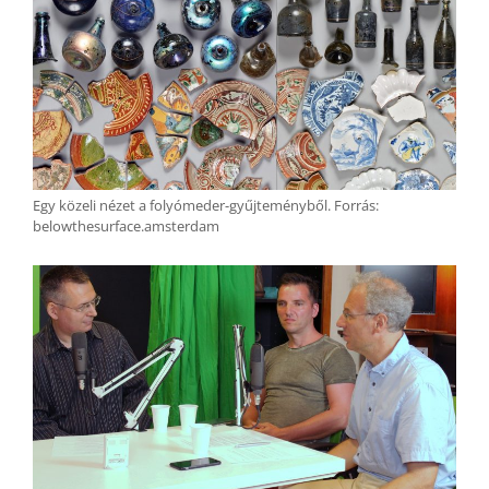
Egy közeli nézet a folyómeder-gyűjteményből. Forrás:
belowthesurface.amsterdam