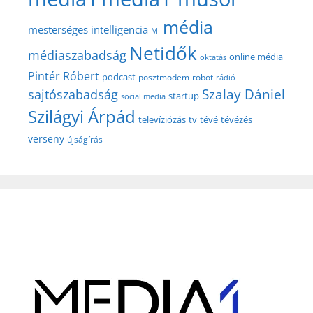
média
mesterséges intelligencia
MI
Netidők
médiaszabadság
online média
oktatás
Pintér Róbert
podcast
posztmodem
robot
rádió
Szalay Dániel
sajtószabadság
startup
social media
Szilágyi Árpád
televíziózás
tv
tévé
tévézés
verseny
újságírás