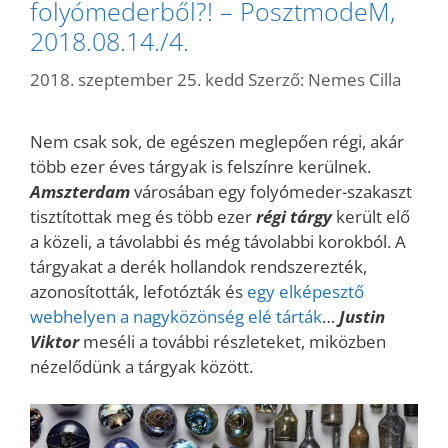
folyómederből?! – PosztmodeM,
2018.08.14./4.
2018. szeptember 25. kedd
Szerző:
Nemes Cilla
Nem csak sok, de egészen meglepően régi, akár
több ezer éves tárgyak is felszínre kerülnek.
Amszterdam
városában egy folyómeder-szakaszt
tisztítottak meg és több ezer
régi tárgy
került elő
a közeli, a távolabbi és még távolabbi korokból. A
tárgyakat a derék hollandok rendszerezték,
azonosították, lefotózták és
egy elképesztő
webhelyen a nagyközönség elé tárták
…
Justin
Viktor
meséli a további részleteket, miközben
nézelődünk a tárgyak között.