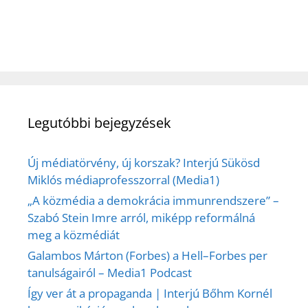
Legutóbbi bejegyzések
Új médiatörvény, új korszak? Interjú Sükösd
Miklós médiaprofesszorral (Media1)
„A közmédia a demokrácia immunrendszere” –
Szabó Stein Imre arról, miképp reformálná
meg a közmédiát
Galambos Márton (Forbes) a Hell–Forbes per
tanulságairól – Media1 Podcast
Így ver át a propaganda | Interjú Bőhm Kornél