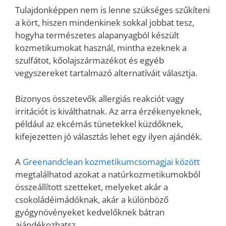
Tulajdonképpen nem is lenne szükséges szűkíteni
a kört, hiszen mindenkinek sokkal jobbat tesz,
hogyha természetes alapanyagból készült
kozmetikumokat használ, mintha ezeknek a
szulfátot, kőolajszármazékot és egyéb
vegyszereket tartalmazó alternatíváit választja.
Bizonyos összetevők allergiás reakciót vagy
irritációt is kiválthatnak. Az arra érzékenyeknek,
például az ekcémás tünetekkel küzdőknek,
kifejezetten jó választás lehet egy ilyen ajándék.
A
Greenandclean kozmetikumcsomagjai között
megtalálhatod azokat a natúrkozmetikumokból
összeállított szetteket, melyeket akár a
csokoládéimádóknak, akár a különböző
gyógynövényeket kedvelőknek bátran
ajándékozhatsz.