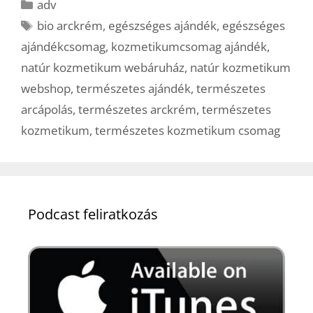
Kategória
adv
Címkék
bio arckrém
,
egészséges ajándék
,
egészséges
ajándékcsomag
,
kozmetikumcsomag ajándék
,
natúr kozmetikum webáruház
,
natúr kozmetikum
webshop
,
természetes ajándék
,
természetes
arcápolás
,
természetes arckrém
,
természetes
kozmetikum
,
természetes kozmetikum csomag
Podcast feliratkozás