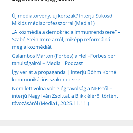
Új médiatörvény, új korszak? Interjú Sükösd
Miklós médiaprofesszorral (Media1)
„A közmédia a demokrácia immunrendszere” –
Szabó Stein Imre arról, miképp reformálná
meg a közmédiát
Galambos Márton (Forbes) a Hell–Forbes per
tanulságairól – Media1 Podcast
Így ver át a propaganda | Interjú Bőhm Kornél
kommunikációs szakemberrel
Nem lett volna volt elég távolság a NER-től –
interjú Nagy Iván Zsolttal, a Blikk éléről történt
távozásáról (Media1, 2025.11.11.)