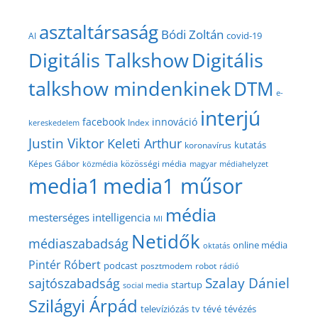
asztaltársaság
Bódi Zoltán
covid-19
AI
Digitális Talkshow
Digitális
talkshow mindenkinek
DTM
e-
interjú
facebook
innováció
Index
kereskedelem
Justin Viktor
Keleti Arthur
kutatás
koronavírus
közösségi média
Képes Gábor
közmédia
magyar médiahelyzet
media1
media1 műsor
média
mesterséges intelligencia
MI
Netidők
médiaszabadság
online média
oktatás
Pintér Róbert
podcast
posztmodem
robot
rádió
Szalay Dániel
sajtószabadság
startup
social media
Szilágyi Árpád
televíziózás
tv
tévé
tévézés