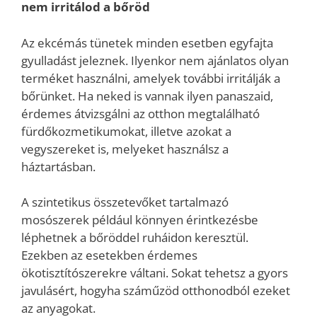
nem irritálod a bőröd
Az ekcémás tünetek minden esetben egyfajta
gyulladást jeleznek. Ilyenkor nem ajánlatos olyan
terméket használni, amelyek további irritálják a
bőrünket. Ha neked is vannak ilyen panaszaid,
érdemes átvizsgálni az otthon megtalálható
fürdőkozmetikumokat, illetve azokat a
vegyszereket is, melyeket használsz a
háztartásban.
A szintetikus összetevőket tartalmazó
mosószerek például könnyen érintkezésbe
léphetnek a bőröddel ruháidon keresztül.
Ezekben az esetekben érdemes
ökotisztítószerekre váltani. Sokat tehetsz a gyors
javulásért, hogyha száműzöd otthonodból ezeket
az anyagokat.