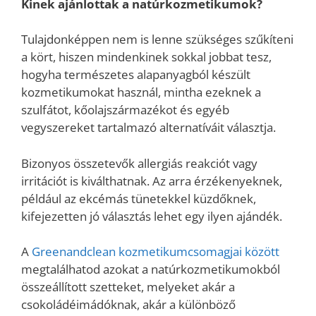
Kinek ajánlottak a natúrkozmetikumok?
Tulajdonképpen nem is lenne szükséges szűkíteni
a kört, hiszen mindenkinek sokkal jobbat tesz,
hogyha természetes alapanyagból készült
kozmetikumokat használ, mintha ezeknek a
szulfátot, kőolajszármazékot és egyéb
vegyszereket tartalmazó alternatíváit választja.
Bizonyos összetevők allergiás reakciót vagy
irritációt is kiválthatnak. Az arra érzékenyeknek,
például az ekcémás tünetekkel küzdőknek,
kifejezetten jó választás lehet egy ilyen ajándék.
A
Greenandclean kozmetikumcsomagjai között
megtalálhatod azokat a natúrkozmetikumokból
összeállított szetteket, melyeket akár a
csokoládéimádóknak, akár a különböző