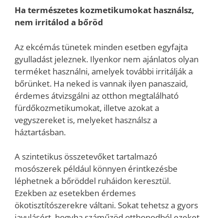
Ha természetes kozmetikumokat használsz,
nem irritálod a bőröd
Az ekcémás tünetek minden esetben egyfajta
gyulladást jeleznek. Ilyenkor nem ajánlatos olyan
terméket használni, amelyek további irritálják a
bőrünket. Ha neked is vannak ilyen panaszaid,
érdemes átvizsgálni az otthon megtalálható
fürdőkozmetikumokat, illetve azokat a
vegyszereket is, melyeket használsz a
háztartásban.
A szintetikus összetevőket tartalmazó
mosószerek például könnyen érintkezésbe
léphetnek a bőröddel ruháidon keresztül.
Ezekben az esetekben érdemes
ökotisztítószerekre váltani. Sokat tehetsz a gyors
javulásért, hogyha száműzöd otthonodból ezeket