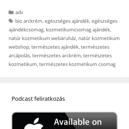
Kategória
adv
Címkék
bio arckrém
,
egészséges ajándék
,
egészséges
ajándékcsomag
,
kozmetikumcsomag ajándék
,
natúr kozmetikum webáruház
,
natúr kozmetikum
webshop
,
természetes ajándék
,
természetes
arcápolás
,
természetes arckrém
,
természetes
kozmetikum
,
természetes kozmetikum csomag
Podcast feliratkozás