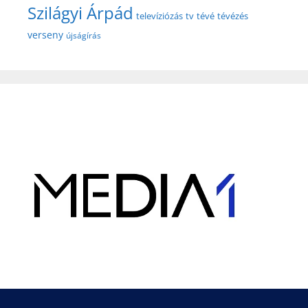
Szilágyi Árpád
televíziózás
tv
tévé
tévézés
verseny
újságírás
Hirdetés