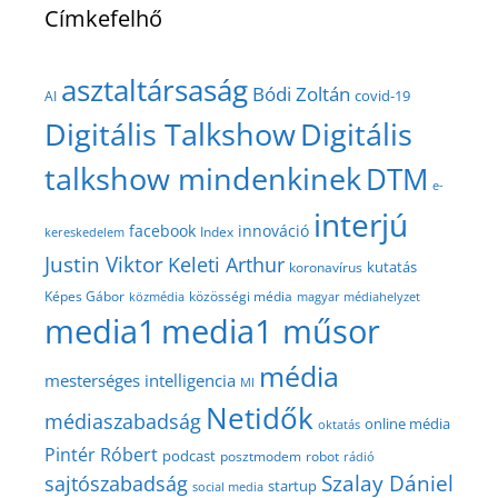
Címkefelhő
asztaltársaság
Bódi Zoltán
covid-19
AI
Digitális Talkshow
Digitális
talkshow mindenkinek
DTM
e-
interjú
facebook
innováció
Index
kereskedelem
Justin Viktor
Keleti Arthur
kutatás
koronavírus
közösségi média
Képes Gábor
közmédia
magyar médiahelyzet
media1
media1 műsor
média
mesterséges intelligencia
MI
Netidők
médiaszabadság
online média
oktatás
Pintér Róbert
podcast
posztmodem
robot
rádió
Szalay Dániel
sajtószabadság
startup
social media