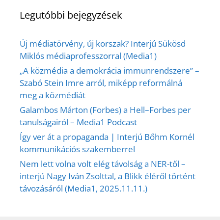
Legutóbbi bejegyzések
Új médiatörvény, új korszak? Interjú Sükösd
Miklós médiaprofesszorral (Media1)
„A közmédia a demokrácia immunrendszere” –
Szabó Stein Imre arról, miképp reformálná
meg a közmédiát
Galambos Márton (Forbes) a Hell–Forbes per
tanulságairól – Media1 Podcast
Így ver át a propaganda | Interjú Bőhm Kornél
kommunikációs szakemberrel
Nem lett volna volt elég távolság a NER-től –
interjú Nagy Iván Zsolttal, a Blikk éléről történt
távozásáról (Media1, 2025.11.11.)