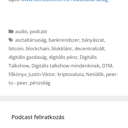
Kategória
audio
,
podcast
Címkék
asztaltársaság
,
bankrendszer
,
bányászat
,
bitcoin
,
blockchain
,
blokklánc
,
decentralizált
,
digitális gazdaság
,
digitális pénz
,
Digitális
Talkshow
,
Digitális talkshow mindenkinek
,
DTM
,
főkönyv
,
Justin Viktor
,
kriptovaluta
,
Netidők
,
peer-
to - peer
,
pénzvilág
Podcast feliratkozás