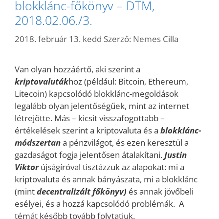
blokklánc-főkönyv – DTM,
2018.02.06./3.
2018. február 13. kedd
Szerző:
Nemes Cilla
Van olyan hozzáértő, aki szerint a
kriptovaluták
hoz (például: Bitcoin, Ethereum,
Litecoin) kapcsolódó blokklánc-megoldások
legalább olyan jelentőségűek, mint az internet
létrejötte. Más – kicsit visszafogottabb –
értékelések szerint a kriptovaluta és a
blokklánc-
módszertan
a pénzvilágot, és ezen keresztül a
gazdaságot fogja jelentősen átalakítani.
Justin
Viktor
újságíróval tisztázzuk az alapokat: mi a
kriptovaluta és annak bányászata, mi a blokklánc
(mint
decentralizált főkönyv)
és annak jövőbeli
esélyei, és a hozzá kapcsolódó problémák. A
témát később tovább folytatjuk.