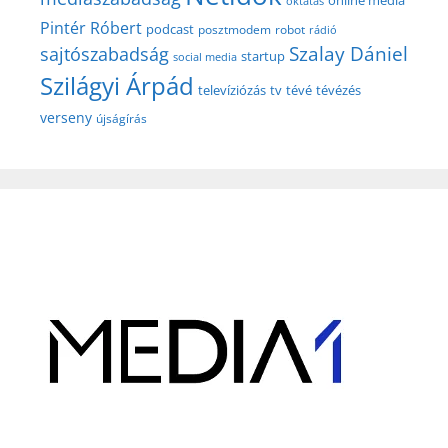
online média
oktatás
Pintér Róbert
podcast
posztmodem
robot
rádió
Szalay Dániel
sajtószabadság
startup
social media
Szilágyi Árpád
televíziózás
tv
tévé
tévézés
verseny
újságírás