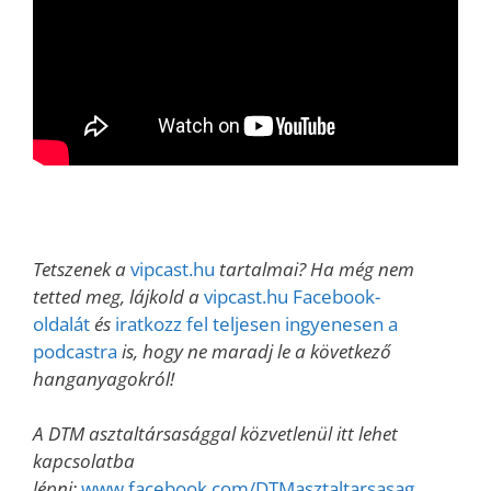
Tetszenek a
vipcast.hu
tartalmai? Ha még nem
tetted meg, lájkold a
vipcast.hu Facebook-
oldalát
és
iratkozz fel teljesen ingyenesen a
podcastra
is, hogy ne maradj le a következő
hanganyagokról!
A DTM asztaltársasággal közvetlenül itt lehet
kapcsolatba
lépni:
www.facebook.com/DTMasztaltarsasag