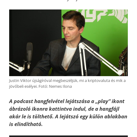
Justin Viktor újságíróval megbeszéljük, mi a kriptovaluta és mik a
jövőbeli esélyei. Fotó: Nemes Ilona
A podcast hangfelvétel lejátszása a „play” ikont
ábrázoló ikonra kattintva indul, de a hangfájl
akár le is tölthető. A lejátszó egy külön ablakban
is elindítható.