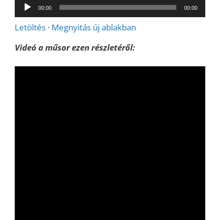
Audió
00:00
00:00
lejátszó
Letöltés
·
Megnyitás új ablakban
Videó a műsor ezen részletéről: