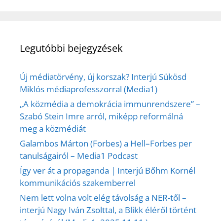
Legutóbbi bejegyzések
Új médiatörvény, új korszak? Interjú Sükösd
Miklós médiaprofesszorral (Media1)
„A közmédia a demokrácia immunrendszere” –
Szabó Stein Imre arról, miképp reformálná
meg a közmédiát
Galambos Márton (Forbes) a Hell–Forbes per
tanulságairól – Media1 Podcast
Így ver át a propaganda | Interjú Bőhm Kornél
kommunikációs szakemberrel
Nem lett volna volt elég távolság a NER-től –
interjú Nagy Iván Zsolttal, a Blikk éléről történt