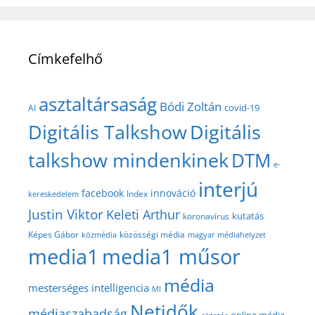
Címkefelhő
asztaltársaság
Bódi Zoltán
covid-19
AI
Digitális Talkshow
Digitális
talkshow mindenkinek
DTM
e-
interjú
facebook
innováció
Index
kereskedelem
Justin Viktor
Keleti Arthur
kutatás
koronavírus
közösségi média
Képes Gábor
közmédia
magyar médiahelyzet
media1
media1 műsor
média
mesterséges intelligencia
MI
Netidők
médiaszabadság