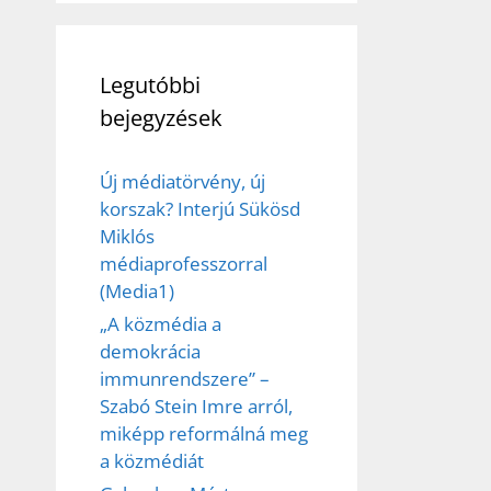
Legutóbbi
bejegyzések
Új médiatörvény, új
korszak? Interjú Sükösd
Miklós
médiaprofesszorral
(Media1)
„A közmédia a
demokrácia
immunrendszere” –
Szabó Stein Imre arról,
miképp reformálná meg
a közmédiát