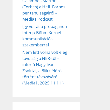
Galambos Márton
(Forbes) a Hell–Forbes
per tanulságairól –
Media1 Podcast
Így ver át a propaganda |
Interjú Bőhm Kornél
kommunikációs
szakemberrel
Nem lett volna volt elég
távolság a NER-től –
interjú Nagy Iván
Zsolttal, a Blikk éléről
történt távozásáról
(Media1, 2025.11.11.)