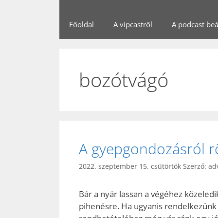
Főoldal
A vipcastről
A podcast beál
bozótvágó
A gyepgondozásról rö
2022. szeptember 15. csütörtök
Szerző:
ad
Bár a nyár lassan a végéhez közeledi
pihenésre. Ha ugyanis rendelkezünk