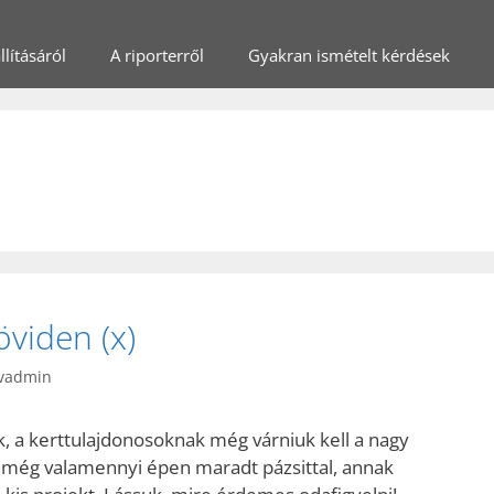
lításáról
A riporterről
Gyakran ismételt kérdések
viden (x)
vadmin
k, a kerttulajdonosoknak még várniuk kell a nagy
 még valamennyi épen maradt pázsittal, annak