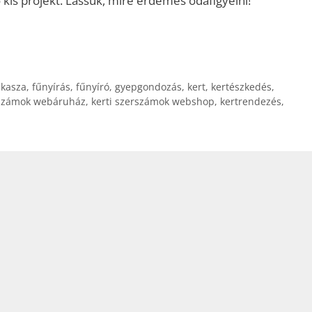
kis projekt. Lássuk, mire érdemes odafigyelni!
űkasza
,
fűnyírás
,
fűnyíró
,
gyepgondozás
,
kert
,
kertészkedés
,
rszámok webáruház
,
kerti szerszámok webshop
,
kertrendezés
,