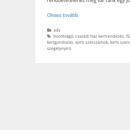
rendbetételéhez még vár ránk egy jó 
Olvass tovább
Kategória
adv
Címkék
bozótvágó
,
családi ház kertrendezés
,
f
kertgondozás
,
kerti szerszámok
,
kerti sze
szegélynyíró