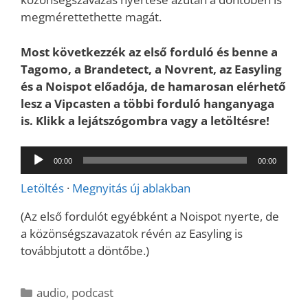
megmérettethette magát.
Most következzék az első forduló és benne a
Tagomo, a Brandetect, a Novrent, az Easyling
és a Noispot előadója, de hamarosan elérhető
lesz a Vipcasten a többi forduló hanganyaga
is. Klikk a lejátszógombra vagy a letöltésre!
Audió
00:00
00:00
lejátszó
Letöltés
·
Megnyitás új ablakban
(Az első fordulót egyébként a Noispot nyerte, de
a közönségszavazatok révén az Easyling is
továbbjutott a döntőbe.)
Kategória
audio
,
podcast