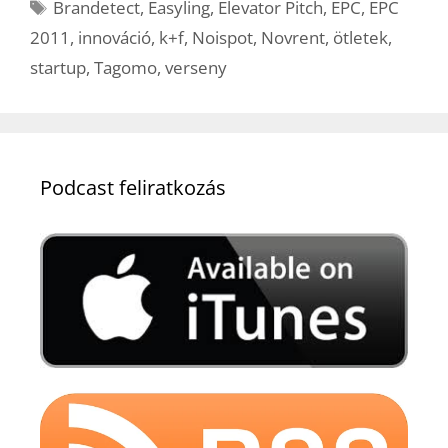
Címkék
Brandetect
,
Easyling
,
Elevator Pitch
,
EPC
,
EPC
2011
,
innováció
,
k+f
,
Noispot
,
Novrent
,
ötletek
,
startup
,
Tagomo
,
verseny
Podcast feliratkozás