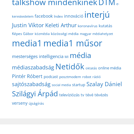
talkshow mindenkinek
DTM
e-
interjú
facebook
innováció
Index
kereskedelem
Justin Viktor
Keleti Arthur
kutatás
koronavírus
közösségi média
Képes Gábor
közmédia
magyar médiahelyzet
media1
media1 műsor
média
mesterséges intelligencia
MI
Netidők
médiaszabadság
online média
oktatás
Pintér Róbert
podcast
posztmodem
robot
rádió
Szalay Dániel
sajtószabadság
startup
social media
Szilágyi Árpád
televíziózás
tv
tévé
tévézés
verseny
újságírás