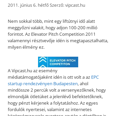
2011. június 6. hétfő
Szerző:
vipcast.hu
Nem sokkal több, mint egy liftútnyi idő alatt
meggyőzni valakit, hogy adjon 100-200 millió
forintot. Az Elevator Pitch Competition 2011
valamennyi résztvevője idén is megtapasztalhatta,
milyen élmény ez.
A Vipcast.hu az esemény
médiatámogatójaként idén is ott volt a az
EPC
startup rendezvényen Budapesten
, ahol
mindössze 2 percük volt a versenyezőknek, hogy
elmondják ötletüket a jelenlévő befektetőknek,
hogy pénzt kérjenek a folytatáshoz. Az egyes
fordulók nyertesei, valamint az internetes
közönségszavazás nyertese azután a döntőben is