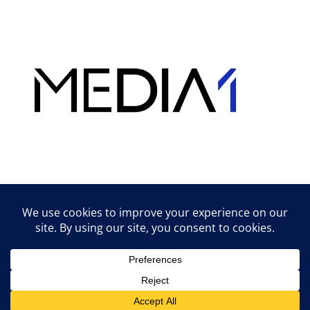
Hirdetés
Lifestyle tippek & trükkök
© 2026 vipcast.hu powered by Media1
• Készült
GeneratePress