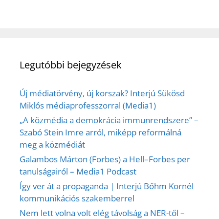
Legutóbbi bejegyzések
Új médiatörvény, új korszak? Interjú Sükösd
Miklós médiaprofesszorral (Media1)
„A közmédia a demokrácia immunrendszere” –
Szabó Stein Imre arról, miképp reformálná
meg a közmédiát
Galambos Márton (Forbes) a Hell–Forbes per
tanulságairól – Media1 Podcast
Így ver át a propaganda | Interjú Bőhm Kornél
kommunikációs szakemberrel
Nem lett volna volt elég távolság a NER-től –