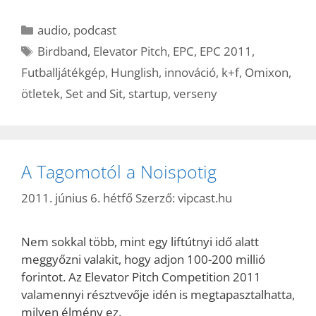
Kategória
audio
,
podcast
Címkék
Birdband
,
Elevator Pitch
,
EPC
,
EPC 2011
,
Futballjátékgép
,
Hunglish
,
innováció
,
k+f
,
Omixon
,
ötletek
,
Set and Sit
,
startup
,
verseny
A Tagomotól a Noispotig
2011. június 6. hétfő
Szerző:
vipcast.hu
Nem sokkal több, mint egy liftútnyi idő alatt
meggyőzni valakit, hogy adjon 100-200 millió
forintot. Az Elevator Pitch Competition 2011
valamennyi résztvevője idén is megtapasztalhatta,
milyen élmény ez.