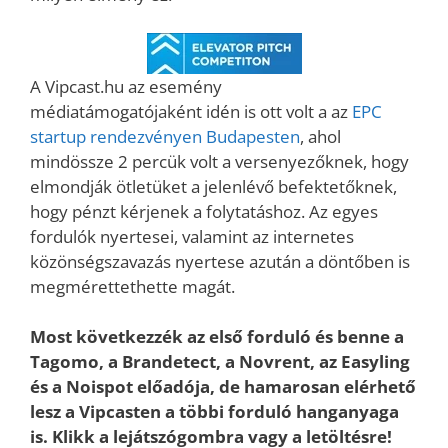
A Vipcast.hu az esemény
médiatámogatójaként idén is ott volt a az
EPC
startup rendezvényen Budapesten
, ahol
mindössze 2 percük volt a versenyezőknek, hogy
elmondják ötletüket a jelenlévő befektetőknek,
hogy pénzt kérjenek a folytatáshoz. Az egyes
fordulók nyertesei, valamint az internetes
közönségszavazás nyertese azután a döntőben is
megmérettethette magát.
Most következzék az első forduló és benne a
Tagomo, a Brandetect, a Novrent, az Easyling
és a Noispot előadója, de hamarosan elérhető
lesz a Vipcasten a többi forduló hanganyaga
is. Klikk a lejátszógombra vagy a letöltésre!