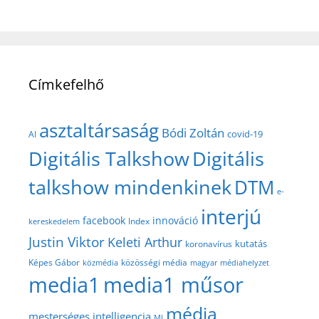
Címkefelhő
asztaltársaság
Bódi Zoltán
covid-19
AI
Digitális Talkshow
Digitális
talkshow mindenkinek
DTM
e-
interjú
facebook
innováció
Index
kereskedelem
Justin Viktor
Keleti Arthur
kutatás
koronavírus
közösségi média
Képes Gábor
közmédia
magyar médiahelyzet
media1
media1 műsor
média
mesterséges intelligencia
MI