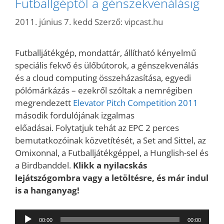
Futballgéptől a génszekvenálásig
2011. június 7. kedd
Szerző:
vipcast.hu
Futballjátékgép, mondattár, állítható kényelmű
speciális fekvő és ülőbútorok, a génszekvenálás
és a cloud computing összeházasítása, egyedi
pólómárkázás – ezekről szóltak a nemrégiben
megrendezett
Elevator Pitch Competition 2011
második fordulójának izgalmas
előadásai. Folytatjuk tehát az EPC 2 perces
bemutatkozóinak közvetítését, a Set and Sittel, az
Omixonnal, a Futballjátékgéppel, a Hunglish-sel és
a Birdbanddel.
Klikk a nyilacskás
lejátszógombra vagy a letöltésre, és már indul
is a hanganyag!
Audió
00:00
00:00