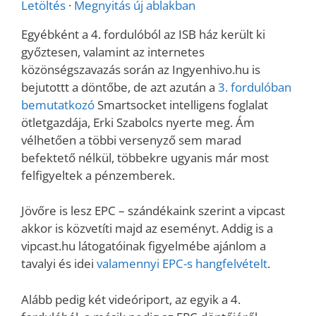
Letöltés
·
Megnyitás új ablakban
Egyébként a 4. fordulóból az ISB ház került ki
győztesen, valamint az internetes
közönségszavazás során az Ingyenhivo.hu is
bejutottt a döntőbe, de azt azután a
3. fordulóban
bemutatkozó
Smartsocket intelligens foglalat
ötletgazdája, Erki Szabolcs nyerte meg. Ám
vélhetően a többi versenyző sem marad
befektető nélkül, többekre ugyanis már most
felfigyeltek a pénzemberek.
Jövőre is lesz EPC – szándékaink szerint a vipcast
akkor is közvetíti majd az eseményt. Addig is a
vipcast.hu látogatóinak figyelmébe ajánlom a
tavalyi és idei
valamennyi EPC-s hangfelvételt
.
Alább pedig két videóriport, az egyik a 4.