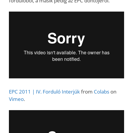
fordulóból, a másik pedig az EPC döntőjéről.
EPC 2011 | IV. Forduló Interjúk
from
Colabs
on
Vimeo
.