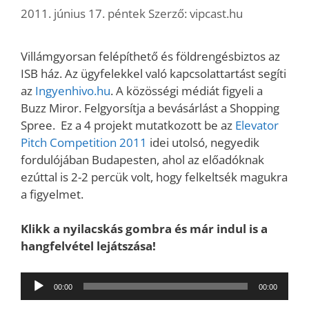
2011. június 17. péntek
Szerző:
vipcast.hu
Villámgyorsan felépíthető és földrengésbiztos az
ISB ház. Az ügyfelekkel való kapcsolattartást segíti
az
Ingyenhivo.hu
. A közösségi médiát figyeli a
Buzz Miror. Felgyorsítja a bevásárlást a Shopping
Spree. Ez a 4 projekt mutatkozott be az
Elevator
Pitch Competition 2011
idei utolsó, negyedik
fordulójában Budapesten, ahol az előadóknak
ezúttal is 2-2 percük volt, hogy felkeltsék magukra
a figyelmet.
Klikk a nyilacskás gombra és már indul is a
hangfelvétel lejátszása!
Audió
00:00
00:00
lejátszó