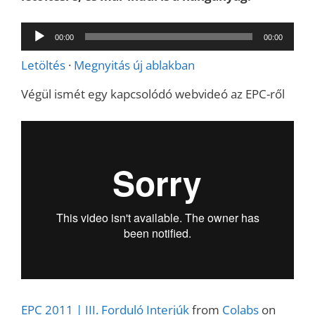
Audió
00:00
00:00
lejátszó
Letöltés
·
Megnyitás új ablakban
Végül ismét egy kapcsolódó webvideó az EPC-ről
EPC 2011 | III. Forduló Interjúk
from
Colabs
on