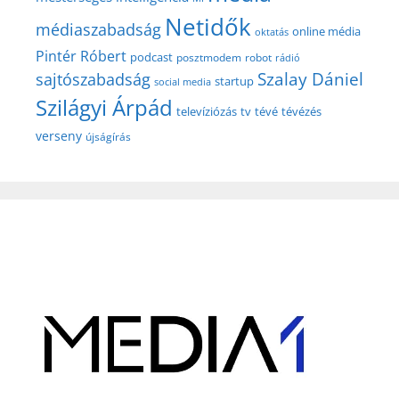
Netidők
médiaszabadság
online média
oktatás
Pintér Róbert
podcast
posztmodem
robot
rádió
Szalay Dániel
sajtószabadság
startup
social media
Szilágyi Árpád
televíziózás
tv
tévé
tévézés
verseny
újságírás