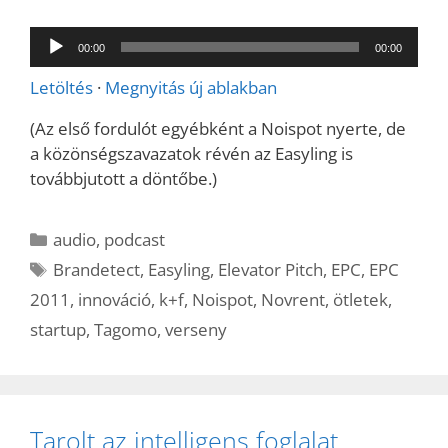
Audió
00:00
00:00
lejátszó
Letöltés
·
Megnyitás új ablakban
(Az első fordulót egyébként a Noispot nyerte, de
a közönségszavazatok révén az Easyling is
továbbjutott a döntőbe.)
Kategória
audio
,
podcast
Címkék
Brandetect
,
Easyling
,
Elevator Pitch
,
EPC
,
EPC
2011
,
innováció
,
k+f
,
Noispot
,
Novrent
,
ötletek
,
startup
,
Tagomo
,
verseny
Tarolt az intelligens foglalat