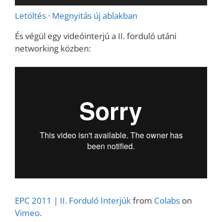
lejátszó
Letöltés
·
Megnyitás új ablakban
És végül egy videóinterjú a II. forduló utáni
networking közben:
EPC 2011 | II. Forduló Interjúk
from
Colabs
on
Vimeo
.