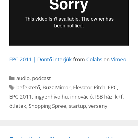
EPC 2011 | Döntő interjúk
from
Colabs
on
Vimeo
.
Kategória
audio
,
podcast
Címkék
befektető
,
Buzz Mirror
,
Elevator Pitch
,
EPC
,
EPC 2011
,
ingyenhivo.hu
,
innováció
,
ISB ház
,
k+f
,
ötletek
,
Shopping Spree
,
startup
,
verseny