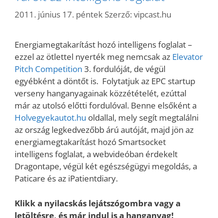
2011. június 17. péntek
Szerző:
vipcast.hu
Energiamegtakarítást hozó intelligens foglalat –
ezzel az ötlettel nyerték meg nemcsak az
Elevator
Pitch Competition
3. fordulóját, de végül
egyébként a döntőt is. Folytatjuk az EPC startup
verseny hanganyagainak közzétételét, ezúttal
már az utolsó előtti fordulóval. Benne elsőként a
Holvegyekautot.hu
oldallal, mely segít megtalálni
az ország legkedvezőbb árú autóját, majd jön az
energiamegtakarítást hozó Smartsocket
intelligens foglalat, a webvideóban érdekelt
Dragontape, végül két egészségügyi megoldás, a
Paticare és az iPatientdiary.
Klikk a nyilacskás lejátszógombra vagy a
letöltésre, és már indul is a hanganyag!