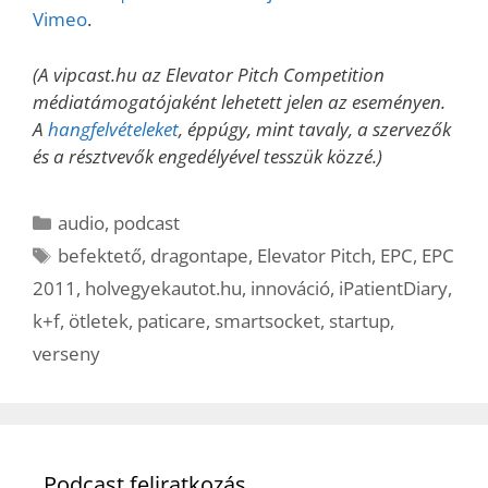
Vimeo
.
(A vipcast.hu az Elevator Pitch Competition
médiatámogatójaként lehetett jelen az eseményen.
A
hangfelvételeket
, éppúgy, mint tavaly, a szervezők
és a résztvevők engedélyével tesszük közzé.)
Kategória
audio
,
podcast
Címkék
befektető
,
dragontape
,
Elevator Pitch
,
EPC
,
EPC
2011
,
holvegyekautot.hu
,
innováció
,
iPatientDiary
,
k+f
,
ötletek
,
paticare
,
smartsocket
,
startup
,
verseny
Podcast feliratkozás