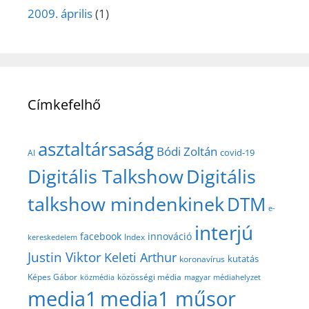
2009. április
(1)
Címkefelhő
asztaltársaság
Bódi Zoltán
covid-19
AI
Digitális Talkshow
Digitális
talkshow mindenkinek
DTM
e-
interjú
facebook
innováció
Index
kereskedelem
Justin Viktor
Keleti Arthur
kutatás
koronavírus
közösségi média
Képes Gábor
közmédia
magyar médiahelyzet
media1
media1 műsor