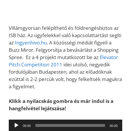
Villámgyorsan felépíthető és földrengésbiztos az
ISB ház. Az ügyfelekkel való kapcsolattartást segíti
az
Ingyenhivo.hu
. A közösségi médiát figyeli a
Buzz Miror. Felgyorsítja a bevásárlást a Shopping
Spree. Ez a 4 projekt mutatkozott be az
Elevator
Pitch Competition 2011
idei utolsó, negyedik
fordulójában Budapesten, ahol az előadóknak
ezúttal is 2-2 percük volt, hogy felkeltsék magukra
a figyelmet.
Klikk a nyilacskás gombra és már indul is a
hangfelvétel lejátszása!
Audió
00:00
00:00
lejátszó