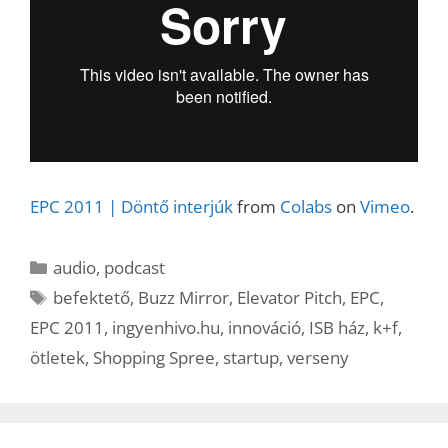
EPC 2011 | Döntő interjúk
from
Colabs
on
Vimeo
.
Kategória
audio
,
podcast
Címkék
befektető
,
Buzz Mirror
,
Elevator Pitch
,
EPC
,
EPC 2011
,
ingyenhivo.hu
,
innováció
,
ISB ház
,
k+f
,
ötletek
,
Shopping Spree
,
startup
,
verseny