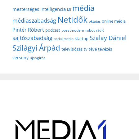
média
mesterséges intelligencia
MI
Netidők
médiaszabadság
online média
oktatás
Pintér Róbert
podcast
posztmodem
robot
rádió
Szalay Dániel
sajtószabadság
startup
social media
Szilágyi Árpád
televíziózás
tv
tévé
tévézés
verseny
újságírás