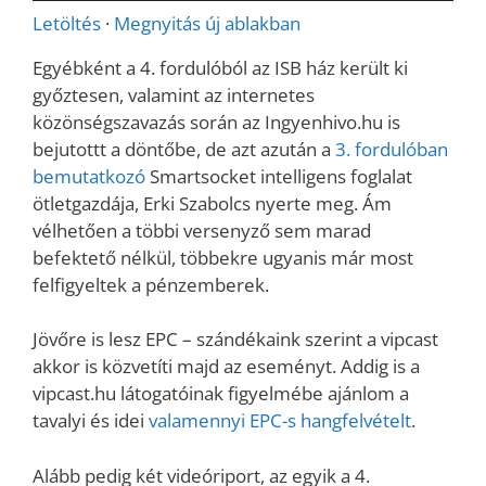
Letöltés
·
Megnyitás új ablakban
Egyébként a 4. fordulóból az ISB ház került ki
győztesen, valamint az internetes
közönségszavazás során az Ingyenhivo.hu is
bejutottt a döntőbe, de azt azután a
3. fordulóban
bemutatkozó
Smartsocket intelligens foglalat
ötletgazdája, Erki Szabolcs nyerte meg. Ám
vélhetően a többi versenyző sem marad
befektető nélkül, többekre ugyanis már most
felfigyeltek a pénzemberek.
Jövőre is lesz EPC – szándékaink szerint a vipcast
akkor is közvetíti majd az eseményt. Addig is a
vipcast.hu látogatóinak figyelmébe ajánlom a
tavalyi és idei
valamennyi EPC-s hangfelvételt
.
Alább pedig két videóriport, az egyik a 4.