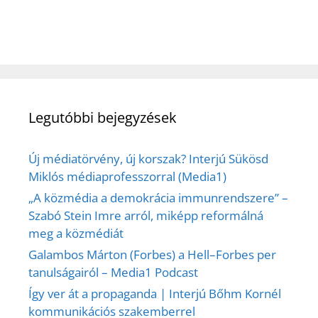
Legutóbbi bejegyzések
Új médiatörvény, új korszak? Interjú Sükösd
Miklós médiaprofesszorral (Media1)
„A közmédia a demokrácia immunrendszere” –
Szabó Stein Imre arról, miképp reformálná
meg a közmédiát
Galambos Márton (Forbes) a Hell–Forbes per
tanulságairól – Media1 Podcast
Így ver át a propaganda | Interjú Bőhm Kornél
kommunikációs szakemberrel