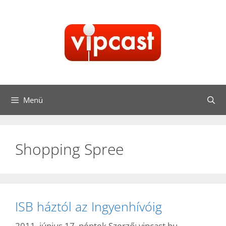
Kilépés
a
tartalomba
Menü
Shopping Spree
ISB háztól az Ingyenhívóig
2011. június 17. péntek
Szerző:
vipcast.hu