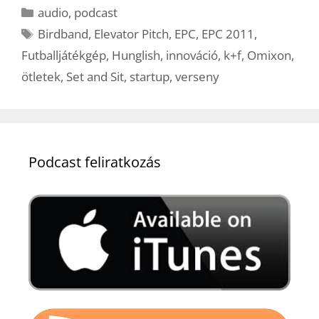
Kategória
audio
,
podcast
Címkék
Birdband
,
Elevator Pitch
,
EPC
,
EPC 2011
,
Futballjátékgép
,
Hunglish
,
innováció
,
k+f
,
Omixon
,
ötletek
,
Set and Sit
,
startup
,
verseny
Podcast feliratkozás