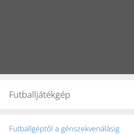
Futballjátékgép
Futballgéptől a génszekvenálásig