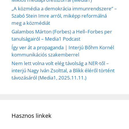
„A közmédia a demokrácia immunrendszere” –
Szabó Stein Imre arról, miképp reformálná
meg a közmédiát
Galambos Márton (Forbes) a Hell–Forbes per
tanulságairól – Media1 Podcast
Így ver át a propaganda | Interjú Bőhm Kornél
kommunikációs szakemberrel
Nem lett volna volt elég távolság a NER-től –
interjú Nagy Iván Zsolttal, a Blikk éléről történt
távozásáról (Media1, 2025.11.11.)
Hasznos linkek