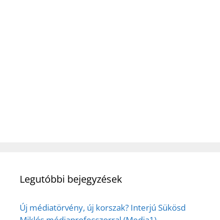
Legutóbbi bejegyzések
Új médiatörvény, új korszak? Interjú Sükösd
Miklós médiaprofesszorral (Media1)