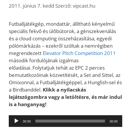
2011. június 7. kedd
Szerző:
vipcast.hu
Futballjátékgép, mondattár, állítható kényelmű
speciális fekvő és ülőbútorok, a génszekvenálás
és a cloud computing összeházasítása, egyedi
pólómárkázás – ezekről szóltak a nemrégiben
megrendezett
Elevator Pitch Competition 2011
második fordulójának izgalmas
előadásai. Folytatjuk tehát az EPC 2 perces
bemutatkozóinak közvetítését, a Set and Sittel, az
Omixonnal, a Futballjátékgéppel, a Hunglish-sel és
a Birdbanddel.
Klikk a nyilacskás
lejátszógombra vagy a letöltésre, és már indul
is a hanganyag!
Audió
00:00
00:00
lejátszó