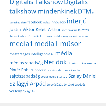
Digitális Talkshow
Digitális
talkshow mindenkinek
DTM
e-
interjú
facebook
innováció
Index
kereskedelem
Justin Viktor
Keleti Arthur
kutatás
koronavírus
közösségi média
Képes Gábor
közmédia
magyar médiahelyzet
media1
media1 műsor
média
mesterséges intelligencia
MI
Netidők
médiaszabadság
online média
oktatás
Pintér Róbert
podcast
posztmodem
robot
rádió
Szalay Dániel
sajtószabadság
startup
social media
Szilágyi Árpád
televíziózás
tv
tévé
tévézés
verseny
újságírás