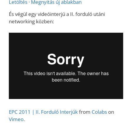
Letöltés
·
Megnyitás új ablakban
És végül egy videóinterjú a II. forduló utáni
networking közben:
EPC 2011 | II. Forduló Interjúk
from
Colabs
on
Vimeo
.