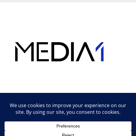
Hirdetés
Lifestyle tippek & trükkök