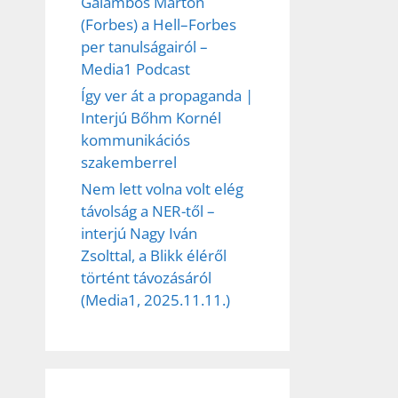
Galambos Márton
(Forbes) a Hell–Forbes
per tanulságairól –
Media1 Podcast
Így ver át a propaganda |
Interjú Bőhm Kornél
kommunikációs
szakemberrel
Nem lett volna volt elég
távolság a NER-től –
interjú Nagy Iván
Zsolttal, a Blikk éléről
történt távozásáról
(Media1, 2025.11.11.)