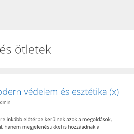
tés ötletek
odern védelem és esztétika (x)
admin
re inkább előtérbe kerülnek azok a megoldások,
l, hanem megjelenésükkel is hozzáadnak a