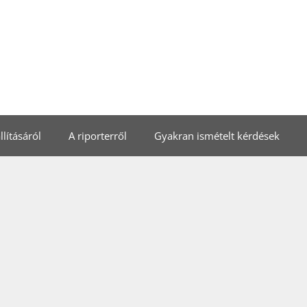
lításáról
A riporterről
Gyakran ismételt kérdések