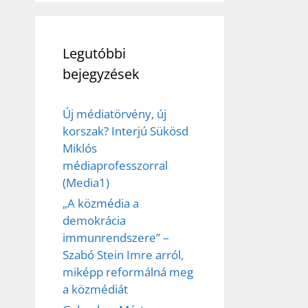
Legutóbbi
bejegyzések
Új médiatörvény, új
korszak? Interjú Sükösd
Miklós
médiaprofesszorral
(Media1)
„A közmédia a
demokrácia
immunrendszere” –
Szabó Stein Imre arról,
miképp reformálná meg
a közmédiát