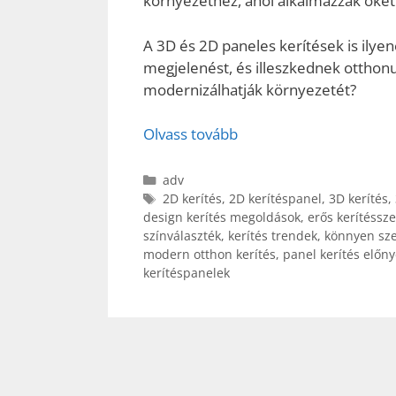
környezethez, ahol alkalmazzák őket
A 3D és 2D paneles kerítések is ilye
megjelenést, és illeszkednek otthonu
modernizálhatják környezetét?
Olvass tovább
Kategória
adv
Címkék
2D kerítés
,
2D kerítéspanel
,
3D kerítés
,
design kerítés megoldások
,
erős kerítéssz
színválaszték
,
kerítés trendek
,
könnyen sze
modern otthon kerítés
,
panel kerítés előny
kerítéspanelek