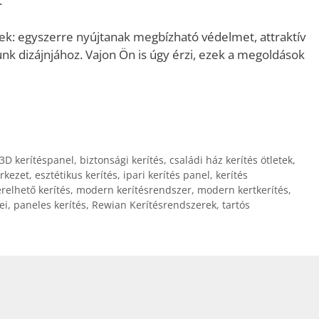
.
nek: egyszerre nyújtanak megbízható védelmet, attraktív
nk dizájnjához. Vajon Ön is úgy érzi, ezek a megoldások
3D kerítéspanel
,
biztonsági kerítés
,
családi ház kerítés ötletek
,
erkezet
,
esztétikus kerítés
,
ipari kerítés panel
,
kerítés
relhető kerítés
,
modern kerítésrendszer
,
modern kertkerítés
,
ei
,
paneles kerítés
,
Rewian Kerítésrendszerek
,
tartós