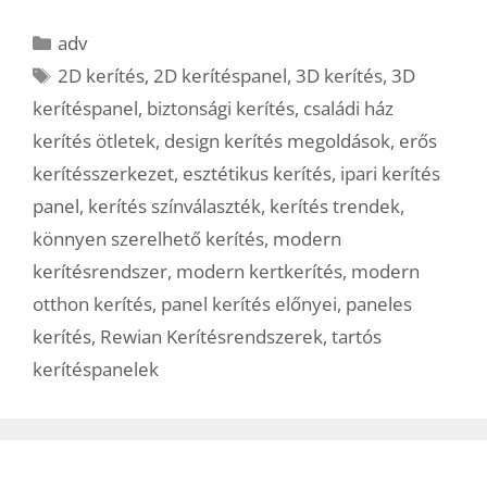
Kategória
adv
Címkék
2D kerítés
,
2D kerítéspanel
,
3D kerítés
,
3D
kerítéspanel
,
biztonsági kerítés
,
családi ház
kerítés ötletek
,
design kerítés megoldások
,
erős
kerítésszerkezet
,
esztétikus kerítés
,
ipari kerítés
panel
,
kerítés színválaszték
,
kerítés trendek
,
könnyen szerelhető kerítés
,
modern
kerítésrendszer
,
modern kertkerítés
,
modern
otthon kerítés
,
panel kerítés előnyei
,
paneles
kerítés
,
Rewian Kerítésrendszerek
,
tartós
kerítéspanelek