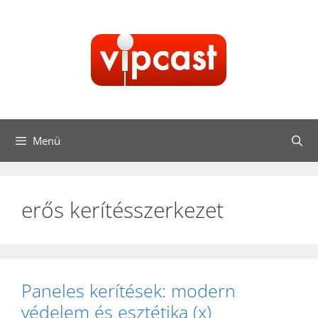
Kilépés
a
tartalomba
Menü
erős kerítésszerkezet
Paneles kerítések: modern
védelem és esztétika (x)