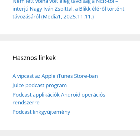
Nem lett volna volt elég távolság a NER-től –
interjú Nagy Iván Zsolttal, a Blikk éléről történt
távozásáról (Media1, 2025.11.11.)
Hasznos linkek
A vipcast az Apple iTunes Store-ban
Juice podcast program
Podcast applikációk Android operációs
rendszerre
Podcast linkgyűjtemény