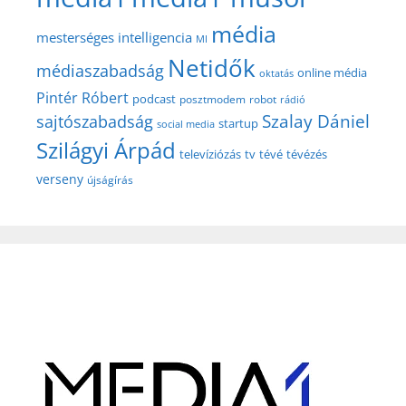
média
mesterséges intelligencia
MI
Netidők
médiaszabadság
online média
oktatás
Pintér Róbert
podcast
posztmodem
robot
rádió
Szalay Dániel
sajtószabadság
startup
social media
Szilágyi Árpád
televíziózás
tv
tévé
tévézés
verseny
újságírás