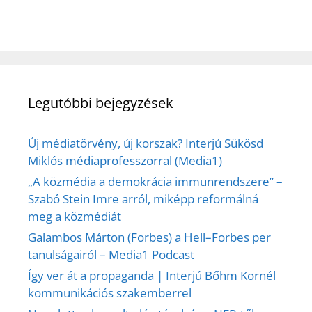
Legutóbbi bejegyzések
Új médiatörvény, új korszak? Interjú Sükösd
Miklós médiaprofesszorral (Media1)
„A közmédia a demokrácia immunrendszere” –
Szabó Stein Imre arról, miképp reformálná
meg a közmédiát
Galambos Márton (Forbes) a Hell–Forbes per
tanulságairól – Media1 Podcast
Így ver át a propaganda | Interjú Bőhm Kornél
kommunikációs szakemberrel