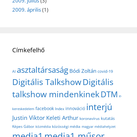
2009. július
(3)
2009. április
(1)
Címkefelhő
asztaltársaság
Bódi Zoltán
covid-19
AI
Digitális Talkshow
Digitális
talkshow mindenkinek
DTM
e-
interjú
facebook
innováció
Index
kereskedelem
Justin Viktor
Keleti Arthur
kutatás
koronavírus
közösségi média
Képes Gábor
közmédia
magyar médiahelyzet
media1
media1 műsor