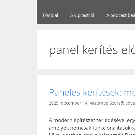
Főoldal
A vipcastről
A podcast beál
panel kerítés el
Paneles kerítések: m
2025. december 14. vasárnap
Szerző:
adv
A modern építészet terjedésével egy
amelyek nemcsak funkcionalitásukka