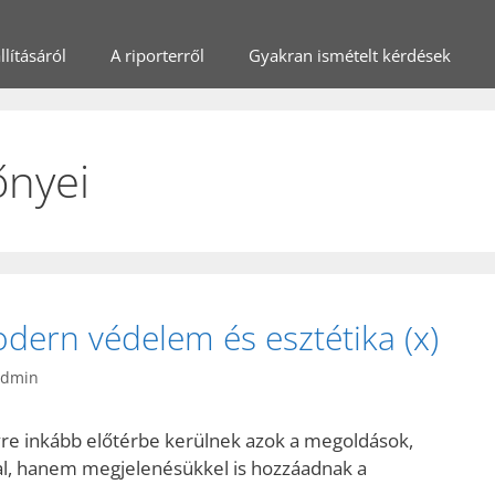
lításáról
A riporterről
Gyakran ismételt kérdések
őnyei
odern védelem és esztétika (x)
admin
re inkább előtérbe kerülnek azok a megoldások,
l, hanem megjelenésükkel is hozzáadnak a