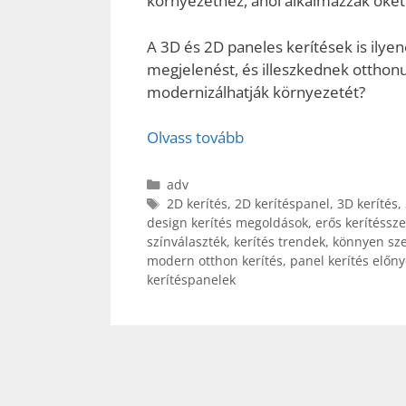
környezethez, ahol alkalmazzák őket
A 3D és 2D paneles kerítések is ilye
megjelenést, és illeszkednek otthonu
modernizálhatják környezetét?
Olvass tovább
Kategória
adv
Címkék
2D kerítés
,
2D kerítéspanel
,
3D kerítés
,
design kerítés megoldások
,
erős kerítéssz
színválaszték
,
kerítés trendek
,
könnyen sze
modern otthon kerítés
,
panel kerítés előny
kerítéspanelek