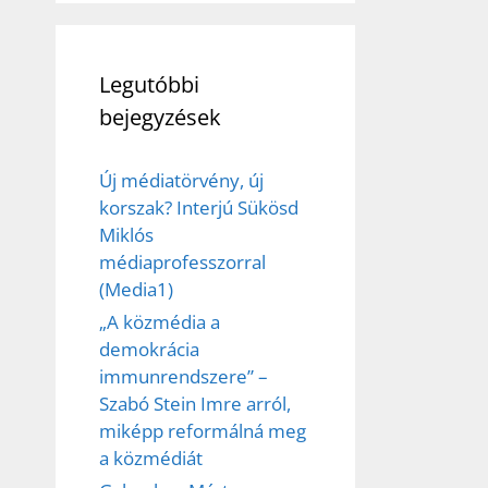
Legutóbbi
bejegyzések
Új médiatörvény, új
korszak? Interjú Sükösd
Miklós
médiaprofesszorral
(Media1)
„A közmédia a
demokrácia
immunrendszere” –
Szabó Stein Imre arról,
miképp reformálná meg
a közmédiát