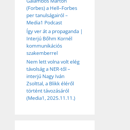
Galambos Márton
(Forbes) a Hell–Forbes
per tanulságairól –
Media1 Podcast
Így ver át a propaganda |
Interjú Bőhm Kornél
kommunikációs
szakemberrel
Nem lett volna volt elég
távolság a NER-től –
interjú Nagy Iván
Zsolttal, a Blikk éléről
történt távozásáról
(Media1, 2025.11.11.)