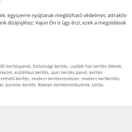
.
nek: egyszerre nyújtanak megbízható védelmet, attraktív
nk dizájnjához. Vajon Ön is úgy érzi, ezek a megoldások
3D kerítéspanel
,
biztonsági kerítés
,
családi ház kerítés ötletek
,
erkezet
,
esztétikus kerítés
,
ipari kerítés panel
,
kerítés
relhető kerítés
,
modern kerítésrendszer
,
modern kertkerítés
,
ei
,
paneles kerítés
,
Rewian Kerítésrendszerek
,
tartós