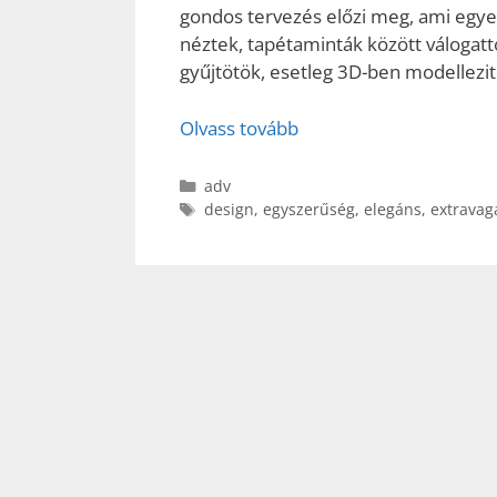
gondos tervezés előzi meg, ami egyet
néztek, tapétaminták között válogatt
gyűjtötök, esetleg 3D-ben modellezit
Olvass tovább
Kategória
adv
Címkék
design
,
egyszerűség
,
elegáns
,
extravag