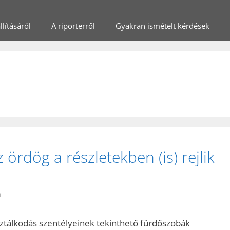
lításáról
A riporterről
Gyakran ismételt kérdések
 ördög a részletekben (is) rejlik
n
isztálkodás szentélyeinek tekinthető fürdőszobák