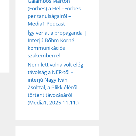
Galambos Márton
(Forbes) a Hell–Forbes
per tanulságairól –
Media1 Podcast
Így ver át a propaganda |
Interjú Bőhm Kornél
kommunikációs
szakemberrel
Nem lett volna volt elég
távolság a NER-től –
interjú Nagy Iván
Zsolttal, a Blikk éléről
történt távozásáról
(Media1, 2025.11.11.)