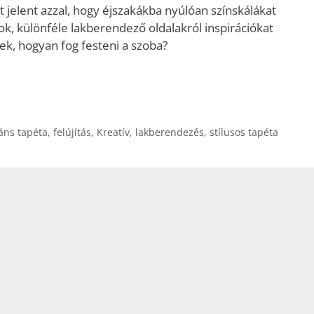
 jelent azzal, hogy éjszakákba nyúlóan színskálákat
ok, különféle lakberendező oldalakról inspirációkat
ek, hogyan fog festeni a szoba?
áns tapéta
,
felújítás
,
Kreatív
,
lakberendezés
,
stílusos tapéta