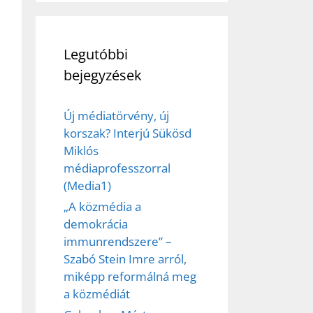
Legutóbbi
bejegyzések
Új médiatörvény, új
korszak? Interjú Sükösd
Miklós
médiaprofesszorral
(Media1)
„A közmédia a
demokrácia
immunrendszere” –
Szabó Stein Imre arról,
miképp reformálná meg
a közmédiát