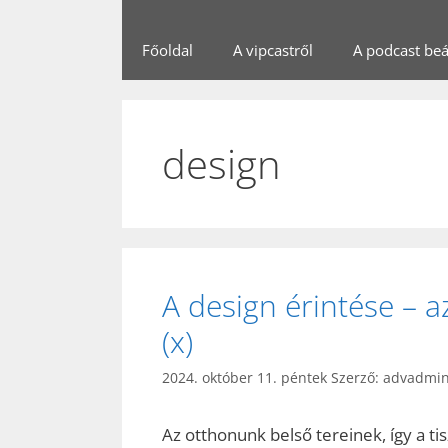
Főoldal
A vipcastről
A podcast beál
design
A design érintése – az
(x)
2024. október 11. péntek
Szerző:
advadmi
Az otthonunk belső tereinek, így a t