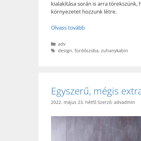
kialakítása során is arra törekszünk,
környezetet hozzunk létre.
Olvass tovább
Kategória
adv
Címkék
design
,
fürdőszoba
,
zuhanykabin
Egyszerű, mégis extra
2022. május 23. hétfő
Szerző:
advadmin