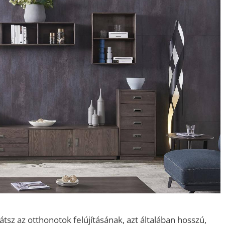
átsz az otthonotok felújításának, azt általában hosszú,