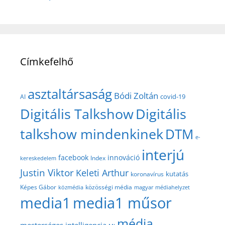
Címkefelhő
asztaltársaság
Bódi Zoltán
covid-19
AI
Digitális Talkshow
Digitális
talkshow mindenkinek
DTM
e-
interjú
facebook
innováció
Index
kereskedelem
Justin Viktor
Keleti Arthur
kutatás
koronavírus
közösségi média
Képes Gábor
közmédia
magyar médiahelyzet
media1
media1 műsor
média