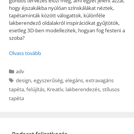
gondos tervezés előzi meg, ami egyet jelent azzal,
hogy éjszakákba nyúlóan színskálákat néztek,
tapétaminták között válogattok, különféle
lakberendező oldalakról inspirációkat gyűjtötök,
esetleg 3D-ben modellezitek, hogyan fog festeni a
szoba?
Olvass tovább
Kategória
adv
Címkék
design
,
egyszerűség
,
elegáns
,
extravagáns
tapéta
,
felújítás
,
Kreatív
,
lakberendezés
,
stílusos
tapéta