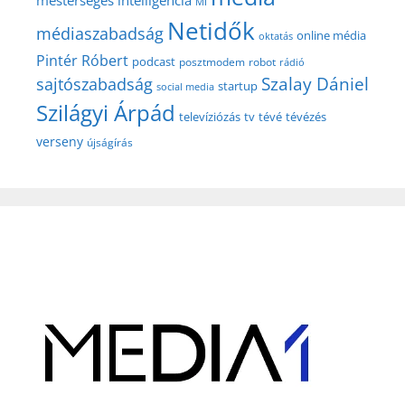
mesterséges intelligencia
MI
Netidők
médiaszabadság
online média
oktatás
Pintér Róbert
podcast
posztmodem
robot
rádió
Szalay Dániel
sajtószabadság
startup
social media
Szilágyi Árpád
televíziózás
tv
tévé
tévézés
verseny
újságírás