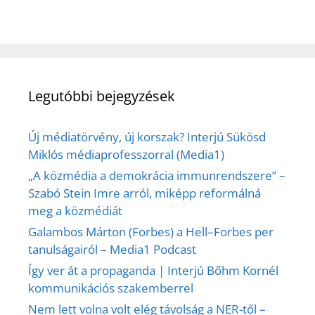
Legutóbbi bejegyzések
Új médiatörvény, új korszak? Interjú Sükösd
Miklós médiaprofesszorral (Media1)
„A közmédia a demokrácia immunrendszere” –
Szabó Stein Imre arról, miképp reformálná
meg a közmédiát
Galambos Márton (Forbes) a Hell–Forbes per
tanulságairól – Media1 Podcast
Így ver át a propaganda | Interjú Bőhm Kornél
kommunikációs szakemberrel
Nem lett volna volt elég távolság a NER-től –