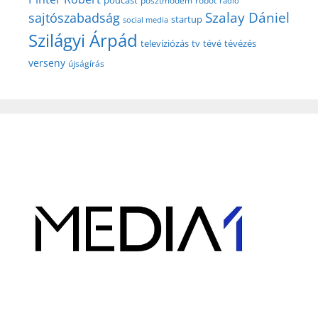
posztmodem
robot
rádió
Szalay Dániel
sajtószabadság
startup
social media
Szilágyi Árpád
televíziózás
tv
tévé
tévézés
verseny
újságírás