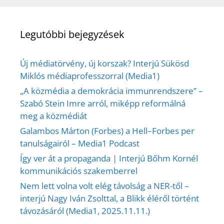
Legutóbbi bejegyzések
Új médiatörvény, új korszak? Interjú Sükösd
Miklós médiaprofesszorral (Media1)
„A közmédia a demokrácia immunrendszere” –
Szabó Stein Imre arról, miképp reformálná
meg a közmédiát
Galambos Márton (Forbes) a Hell–Forbes per
tanulságairól – Media1 Podcast
Így ver át a propaganda | Interjú Bőhm Kornél
kommunikációs szakemberrel
Nem lett volna volt elég távolság a NER-től –
interjú Nagy Iván Zsolttal, a Blikk éléről történt
távozásáról (Media1, 2025.11.11.)