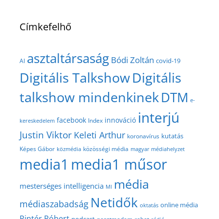
Címkefelhő
asztaltársaság
Bódi Zoltán
covid-19
AI
Digitális Talkshow
Digitális
talkshow mindenkinek
DTM
e-
interjú
facebook
innováció
Index
kereskedelem
Justin Viktor
Keleti Arthur
kutatás
koronavírus
közösségi média
Képes Gábor
közmédia
magyar médiahelyzet
media1
media1 műsor
média
mesterséges intelligencia
MI
Netidők
médiaszabadság
online média
oktatás
Pintér Róbert
podcast