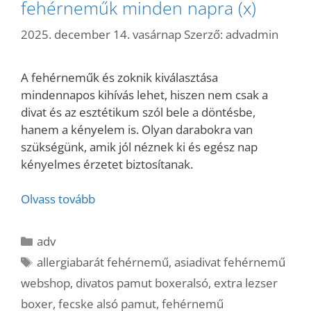
fehérneműk minden napra (x)
2025. december 14. vasárnap
Szerző:
advadmin
A fehérneműk és zoknik kiválasztása
mindennapos kihívás lehet, hiszen nem csak a
divat és az esztétikum szól bele a döntésbe,
hanem a kényelem is. Olyan darabokra van
szükségünk, amik jól néznek ki és egész nap
kényelmes érzetet biztosítanak.
Olvass tovább
Kategória
adv
Címkék
allergiabarát fehérnemű
,
asiadivat fehérnemű
webshop
,
divatos pamut boxeralsó
,
extra lezser
boxer
,
fecske alsó pamut
,
fehérnemű