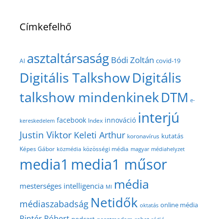
Címkefelhő
asztaltársaság
Bódi Zoltán
covid-19
AI
Digitális Talkshow
Digitális
talkshow mindenkinek
DTM
e-
interjú
facebook
innováció
Index
kereskedelem
Justin Viktor
Keleti Arthur
kutatás
koronavírus
közösségi média
Képes Gábor
közmédia
magyar médiahelyzet
media1
media1 műsor
média
mesterséges intelligencia
MI
Netidők
médiaszabadság
online média
oktatás
Pintér Róbert
podcast