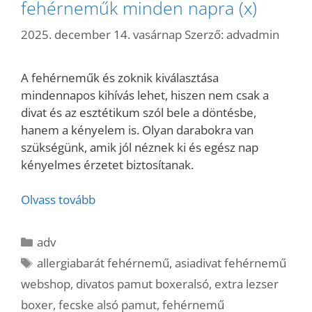
fehérneműk minden napra (x)
2025. december 14. vasárnap
Szerző:
advadmin
A fehérneműk és zoknik kiválasztása
mindennapos kihívás lehet, hiszen nem csak a
divat és az esztétikum szól bele a döntésbe,
hanem a kényelem is. Olyan darabokra van
szükségünk, amik jól néznek ki és egész nap
kényelmes érzetet biztosítanak.
Olvass tovább
Kategória
adv
Címkék
allergiabarát fehérnemű
,
asiadivat fehérnemű
webshop
,
divatos pamut boxeralsó
,
extra lezser
boxer
,
fecske alsó pamut
,
fehérnemű