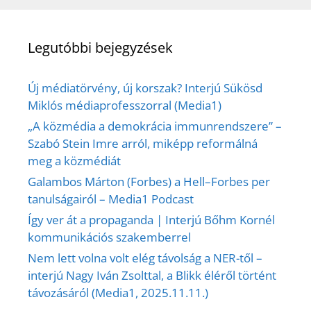
Legutóbbi bejegyzések
Új médiatörvény, új korszak? Interjú Sükösd
Miklós médiaprofesszorral (Media1)
„A közmédia a demokrácia immunrendszere” –
Szabó Stein Imre arról, miképp reformálná
meg a közmédiát
Galambos Márton (Forbes) a Hell–Forbes per
tanulságairól – Media1 Podcast
Így ver át a propaganda | Interjú Bőhm Kornél
kommunikációs szakemberrel
Nem lett volna volt elég távolság a NER-től –
interjú Nagy Iván Zsolttal, a Blikk éléről történt
távozásáról (Media1, 2025.11.11.)