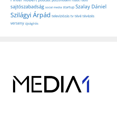
posztmodem
robot
rádió
Szalay Dániel
sajtószabadság
startup
social media
Szilágyi Árpád
televíziózás
tv
tévé
tévézés
verseny
újságírás