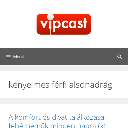
Kilépés
a
tartalomba
Menü
kényelmes férfi alsónadrág
A komfort és divat találkozása:
fehérneműk minden napra (x)