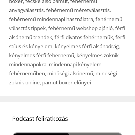
boxer
,
fecske alsó pamut
,
fehérnemű
anyagválasztás
,
fehérnemű méretválasztás
,
fehérnemű mindennapi használatra
,
fehérnemű
választás tippek
,
fehérnemű webshop ajánló
,
férfi
alsónemű trendek
,
férfi divatos fehérneműk
,
férfi
stílus és kényelem
,
kényelmes férfi alsónadrág
,
kényelmes férfi fehérnemű
,
kényelmes zoknik
mindennapokra
,
mindennapi kényelem
fehérneműben
,
minőségi alsónemű
,
minőségi
zoknik online
,
pamut boxer előnyei
Podcast feliratkozás