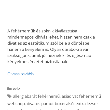
A fehérneműk és zoknik kiválasztása
mindennapos kihívás lehet, hiszen nem csak a
divat és az esztétikum szól bele a döntésbe,
hanem a kényelem is. Olyan darabokra van
szükségünk, amik jól néznek ki és egész nap
kényelmes érzetet biztosítanak.
Olvass tovább
Kategória
adv
Címkék
allergiabarát fehérnemű
,
asiadivat fehérnemű
webshop
,
divatos pamut boxeralsó
,
extra lezser