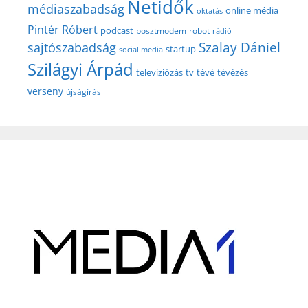
Netidők
médiaszabadság
online média
oktatás
Pintér Róbert
podcast
posztmodem
robot
rádió
Szalay Dániel
sajtószabadság
startup
social media
Szilágyi Árpád
televíziózás
tv
tévé
tévézés
verseny
újságírás