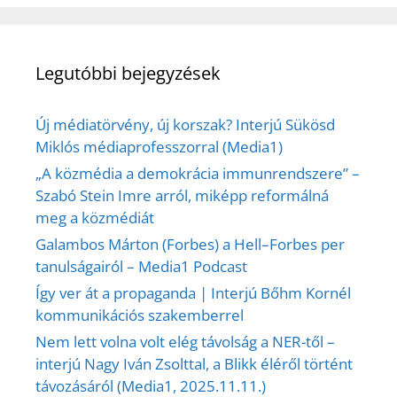
Legutóbbi bejegyzések
Új médiatörvény, új korszak? Interjú Sükösd
Miklós médiaprofesszorral (Media1)
„A közmédia a demokrácia immunrendszere” –
Szabó Stein Imre arról, miképp reformálná
meg a közmédiát
Galambos Márton (Forbes) a Hell–Forbes per
tanulságairól – Media1 Podcast
Így ver át a propaganda | Interjú Bőhm Kornél
kommunikációs szakemberrel
Nem lett volna volt elég távolság a NER-től –
interjú Nagy Iván Zsolttal, a Blikk éléről történt
távozásáról (Media1, 2025.11.11.)