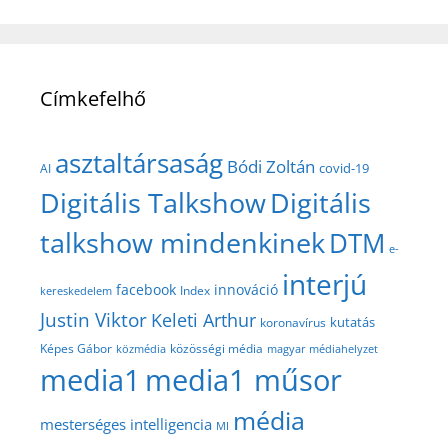
Címkefelhő
asztaltársaság
Bódi Zoltán
covid-19
AI
Digitális Talkshow
Digitális
talkshow mindenkinek
DTM
e-
interjú
facebook
innováció
Index
kereskedelem
Justin Viktor
Keleti Arthur
kutatás
koronavírus
közösségi média
Képes Gábor
közmédia
magyar médiahelyzet
media1
media1 műsor
média
mesterséges intelligencia
MI