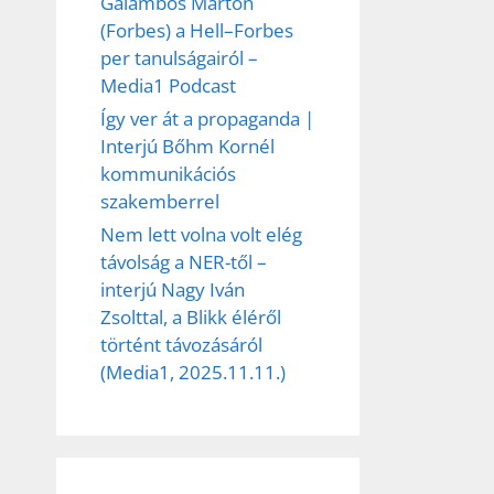
Galambos Márton
(Forbes) a Hell–Forbes
per tanulságairól –
Media1 Podcast
Így ver át a propaganda |
Interjú Bőhm Kornél
kommunikációs
szakemberrel
Nem lett volna volt elég
távolság a NER-től –
interjú Nagy Iván
Zsolttal, a Blikk éléről
történt távozásáról
(Media1, 2025.11.11.)