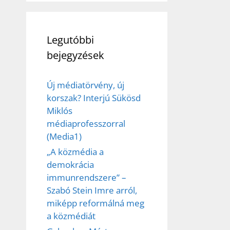
Legutóbbi
bejegyzések
Új médiatörvény, új
korszak? Interjú Sükösd
Miklós
médiaprofesszorral
(Media1)
„A közmédia a
demokrácia
immunrendszere” –
Szabó Stein Imre arról,
miképp reformálná meg
a közmédiát