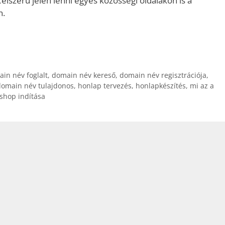
Célszerű jelen lenni egyes közösségi oldalakon is a
n.
in név foglalt
,
domain név kereső
,
domain név regisztrációja
,
domain név tulajdonos
,
honlap tervezés
,
honlapkészítés
,
mi az a
shop indítása