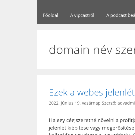
Főoldal
A vipcastről
A podcast beál
domain név sze
Ezek a webes jelenlét
2022. június 19. vasárnap
Szerző:
advadm
Ha egy cég szeretné növelni a profit
jelenlét kiépítése vagy megerősítés