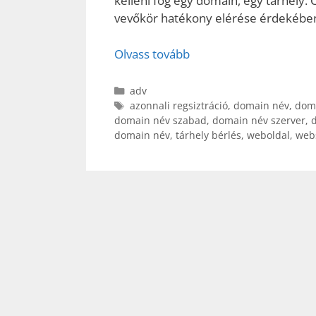
kelleni fog egy domain, egy tárhely. 
vevőkör hatékony elérése érdekébe
Olvass tovább
Kategória
adv
Címkék
azonnali regsiztráció
,
domain név
,
doma
domain név szabad
,
domain név szerver
,
domain név
,
tárhely bérlés
,
weboldal
,
web