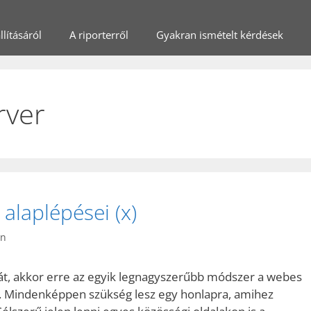
lításáról
A riporterről
Gyakran ismételt kérdések
rver
 alaplépései (x)
in
ját, akkor erre az egyik legnagyszerűbb módszer a webes
e. Mindenképpen szükség lesz egy honlapra, amihez