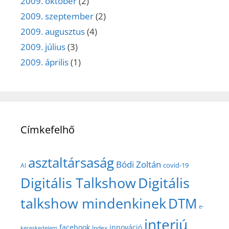
2009. október
(2)
2009. szeptember
(2)
2009. augusztus
(4)
2009. július
(3)
2009. április
(1)
Címkefelhő
asztaltársaság
Bódi Zoltán
covid-19
AI
Digitális Talkshow
Digitális
talkshow mindenkinek
DTM
e-
interjú
facebook
innováció
Index
kereskedelem