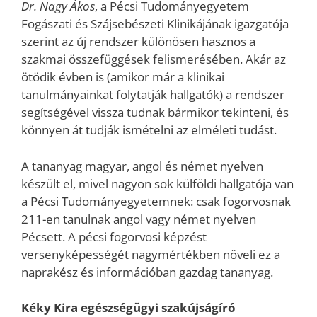
Dr. Nagy Ákos
, a Pécsi Tudományegyetem
Fogászati és Szájsebészeti Klinikájának igazgatója
szerint az új rendszer különösen hasznos a
szakmai összefüggések felismerésében. Akár az
ötödik évben is (amikor már a klinikai
tanulmányainkat folytatják hallgatók) a rendszer
segítségével vissza tudnak bármikor tekinteni, és
könnyen át tudják ismételni az elméleti tudást.
A tananyag magyar, angol és német nyelven
készült el, mivel nagyon sok külföldi hallgatója van
a Pécsi Tudományegyetemnek: csak fogorvosnak
211-en tanulnak angol vagy német nyelven
Pécsett. A pécsi fogorvosi képzést
versenyképességét nagymértékben növeli ez a
naprakész és információban gazdag tananyag.
Kéky Kira egészségügyi szakújságíró