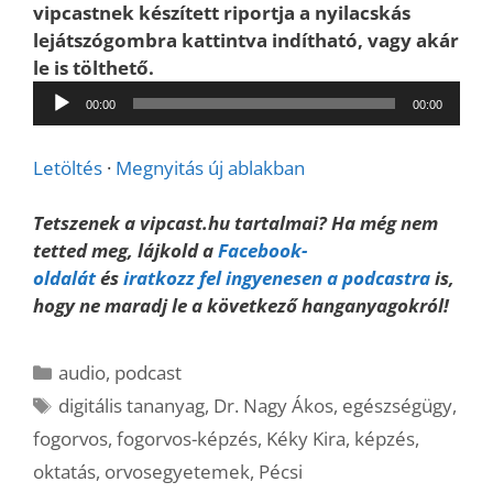
vipcastnek készített riportja a nyilacskás
lejátszógombra kattintva indítható, vagy akár
le is tölthető.
Audió
00:00
00:00
lejátszó
Letöltés
·
Megnyitás új ablakban
Tetszenek a vipcast.hu tartalmai? Ha még nem
tetted meg, lájkold a
Facebook-
oldalát
és
iratkozz fel ingyenesen a podcastra
is,
hogy ne maradj le a következő hanganyagokról!
Kategória
audio
,
podcast
Címkék
digitális tananyag
,
Dr. Nagy Ákos
,
egészségügy
,
fogorvos
,
fogorvos-képzés
,
Kéky Kira
,
képzés
,
oktatás
,
orvosegyetemek
,
Pécsi