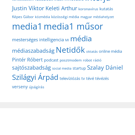
Justin Viktor
Keleti Arthur
kutatás
koronavírus
közösségi média
Képes Gábor
közmédia
magyar médiahelyzet
media1
media1 műsor
média
mesterséges intelligencia
MI
Netidők
médiaszabadság
online média
oktatás
Pintér Róbert
podcast
posztmodem
robot
rádió
Szalay Dániel
sajtószabadság
startup
social media
Szilágyi Árpád
televíziózás
tv
tévé
tévézés
verseny
újságírás