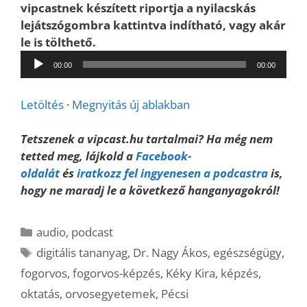
vipcastnek készített riportja a nyilacskás
lejátszógombra kattintva indítható, vagy akár
le is tölthető.
Audió
00:00
00:00
lejátszó
Letöltés
·
Megnyitás új ablakban
Tetszenek a vipcast.hu tartalmai? Ha még nem
tetted meg, lájkold a
Facebook-
oldalát
és
iratkozz fel ingyenesen a podcastra
is,
hogy ne maradj le a következő hanganyagokról!
Kategória
audio
,
podcast
Címkék
digitális tananyag
,
Dr. Nagy Ákos
,
egészségügy
,
fogorvos
,
fogorvos-képzés
,
Kéky Kira
,
képzés
,
oktatás
,
orvosegyetemek
,
Pécsi