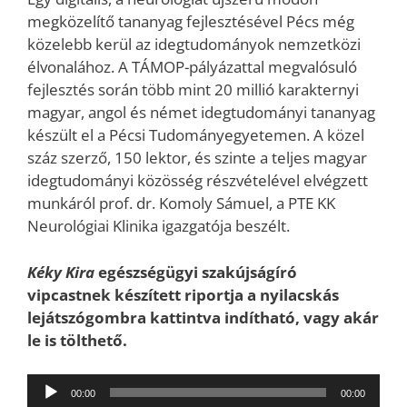
megközelítő tananyag fejlesztésével Pécs még
közelebb kerül az idegtudományok nemzetközi
élvonalához. A TÁMOP-pályázattal megvalósuló
fejlesztés során több mint 20 millió karakternyi
magyar, angol és német idegtudományi tananyag
készült el a Pécsi Tudományegyetemen. A közel
száz szerző, 150 lektor, és szinte a teljes magyar
idegtudományi közösség részvételével elvégzett
munkáról prof. dr. Komoly Sámuel, a PTE KK
Neurológiai Klinika igazgatója beszélt.
Kéky Kira
egészségügyi szakújságíró
vipcastnek készített riportja a nyilacskás
lejátszógombra kattintva indítható, vagy akár
le is tölthető.
Audió
00:00
00:00