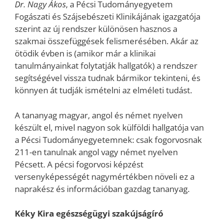
Dr. Nagy Ákos
, a Pécsi Tudományegyetem
Fogászati és Szájsebészeti Klinikájának igazgatója
szerint az új rendszer különösen hasznos a
szakmai összefüggések felismerésében. Akár az
ötödik évben is (amikor már a klinikai
tanulmányainkat folytatják hallgatók) a rendszer
segítségével vissza tudnak bármikor tekinteni, és
könnyen át tudják ismételni az elméleti tudást.
A tananyag magyar, angol és német nyelven
készült el, mivel nagyon sok külföldi hallgatója van
a Pécsi Tudományegyetemnek: csak fogorvosnak
211-en tanulnak angol vagy német nyelven
Pécsett. A pécsi fogorvosi képzést
versenyképességét nagymértékben növeli ez a
naprakész és információban gazdag tananyag.
Kéky Kira egészségügyi szakújságíró