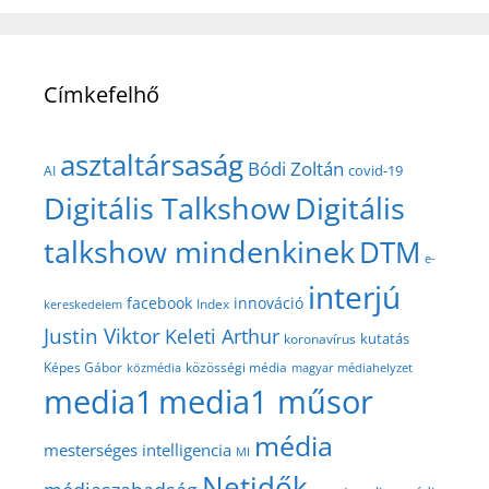
Címkefelhő
asztaltársaság
Bódi Zoltán
covid-19
AI
Digitális Talkshow
Digitális
talkshow mindenkinek
DTM
e-
interjú
facebook
innováció
Index
kereskedelem
Justin Viktor
Keleti Arthur
kutatás
koronavírus
közösségi média
Képes Gábor
közmédia
magyar médiahelyzet
media1
media1 műsor
média
mesterséges intelligencia
MI
Netidők