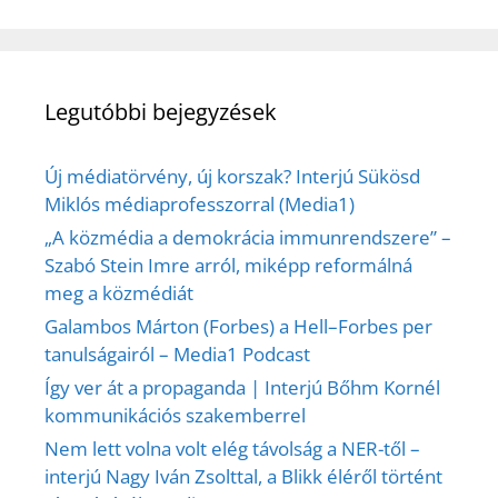
Legutóbbi bejegyzések
Új médiatörvény, új korszak? Interjú Sükösd
Miklós médiaprofesszorral (Media1)
„A közmédia a demokrácia immunrendszere” –
Szabó Stein Imre arról, miképp reformálná
meg a közmédiát
Galambos Márton (Forbes) a Hell–Forbes per
tanulságairól – Media1 Podcast
Így ver át a propaganda | Interjú Bőhm Kornél
kommunikációs szakemberrel
Nem lett volna volt elég távolság a NER-től –
interjú Nagy Iván Zsolttal, a Blikk éléről történt