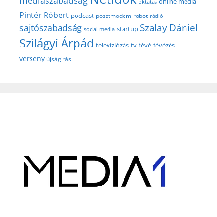
médiaszabadság
online média
oktatás
Pintér Róbert
podcast
posztmodem
robot
rádió
Szalay Dániel
sajtószabadság
startup
social media
Szilágyi Árpád
televíziózás
tv
tévé
tévézés
verseny
újságírás