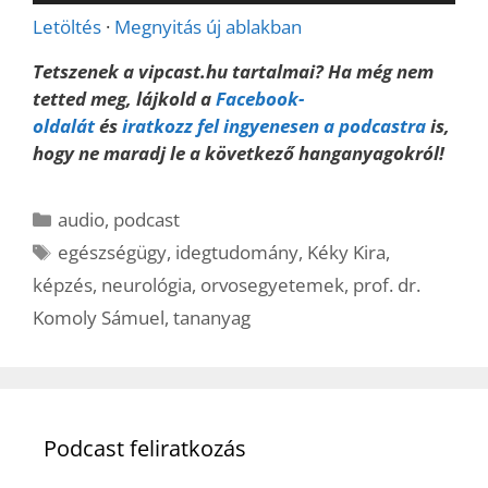
lejátszó
Letöltés
·
Megnyitás új ablakban
Tetszenek a vipcast.hu tartalmai? Ha még nem
tetted meg, lájkold a
Facebook-
oldalát
és
iratkozz fel ingyenesen a podcastra
is,
hogy ne maradj le a következő hanganyagokról!
Kategória
audio
,
podcast
Címkék
egészségügy
,
idegtudomány
,
Kéky Kira
,
képzés
,
neurológia
,
orvosegyetemek
,
prof. dr.
Komoly Sámuel
,
tananyag
Podcast feliratkozás