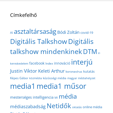
Címkefelhő
asztaltársaság
Bódi Zoltán
covid-19
AI
Digitális Talkshow
Digitális
talkshow mindenkinek
DTM
e-
interjú
facebook
innováció
Index
kereskedelem
Justin Viktor
Keleti Arthur
kutatás
koronavírus
közösségi média
Képes Gábor
közmédia
magyar médiahelyzet
media1
media1 műsor
média
mesterséges intelligencia
MI
Netidők
médiaszabadság
online média
oktatás