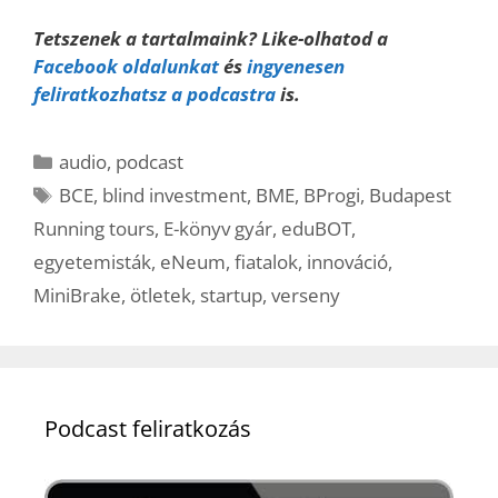
Tetszenek a tartalmaink? Like-olhatod a
Facebook oldalunkat
és
ingyenesen
feliratkozhatsz a podcastra
is.
Kategória
audio
,
podcast
Címkék
BCE
,
blind investment
,
BME
,
BProgi
,
Budapest
Running tours
,
E-könyv gyár
,
eduBOT
,
egyetemisták
,
eNeum
,
fiatalok
,
innováció
,
MiniBrake
,
ötletek
,
startup
,
verseny
Podcast feliratkozás