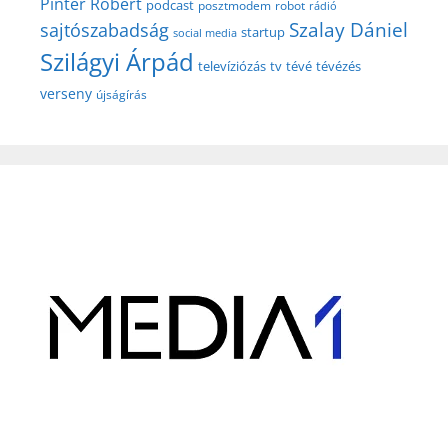
Pintér Róbert
podcast
posztmodem
robot
rádió
Szalay Dániel
sajtószabadság
startup
social media
Szilágyi Árpád
televíziózás
tv
tévé
tévézés
verseny
újságírás