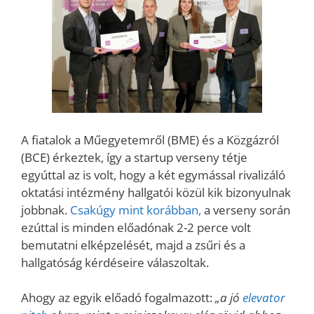
A fiatalok a Műegyetemről (BME) és a Közgázról
(BCE) érkeztek, így a startup verseny tétje
egyúttal az is volt, hogy a két egymással rivalizáló
oktatási intézmény hallgatói közül kik bizonyulnak
jobbnak.
Csakúgy mint korábban,
a verseny során
ezúttal is minden előadónak 2-2 perce volt
bemutatni elképzelését, majd a zsűri és a
hallgatóság kérdéseire válaszoltak.
Ahogy az egyik előadó fogalmazott:
„a jó
elevator