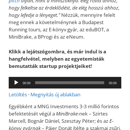
pitch
olyan, mint a miniszoknya: elég rövid ahhoz,
hogy felkeltse az érdeklődést, de elég hosszú ahhoz,
hogy lefedje a lényeget.”
Nézzük, mennyire felelt
meg ennek a követelménynek a Budapest
Running tours, az E-könyv gyár, az eduBOT, a
MiniBrake, a BProgi és az eNeum.
Klikk a lejátszógombra, és már indul is a
hangfelvétel, melyben az egyetemisták
bemutatták startup projektjeiket!
Audió
00:00
00:00
lejátszó
Letöltés
·
Megnyitás új ablakban
Egyébként a MNG Investments 3-3 millió forintos
befektetését végül a
MiniBrake
-nek – Szirtes
Marcell, Bognár Dániel, Szesztay Péter; és az
E-
könyv gyárnak
– Pájer Donát ítélte a szakmai zsűri.