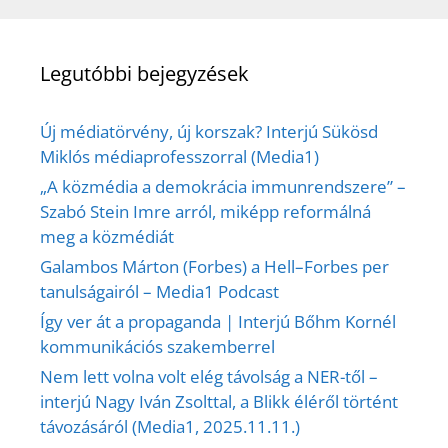
Legutóbbi bejegyzések
Új médiatörvény, új korszak? Interjú Sükösd
Miklós médiaprofesszorral (Media1)
„A közmédia a demokrácia immunrendszere” –
Szabó Stein Imre arról, miképp reformálná
meg a közmédiát
Galambos Márton (Forbes) a Hell–Forbes per
tanulságairól – Media1 Podcast
Így ver át a propaganda | Interjú Bőhm Kornél
kommunikációs szakemberrel
Nem lett volna volt elég távolság a NER-től –
interjú Nagy Iván Zsolttal, a Blikk éléről történt
távozásáról (Media1, 2025.11.11.)