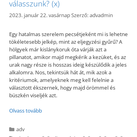
válasszunk? (x)
2023. január 22. vasárnap
Szerző:
advadmin
Egy hatalmas szerelem pecsétjeként mi is lehetne
tökéletesebb jelkép, mint az eljegyzési gyűrű? A
hölgyek már kislánykoruk óta várják azt a
pillanatot, amikor majd megkérik a kezüket, és az
urak nagy része is hosszas ideig készülődik a jeles
alkalomra. Nos, tekintsük hát át, mik azok a
kritériumok, amelyeknek meg kell felelnie a
választott ékszernek, hogy majd örömmel és
büszkén viseljék azt.
Olvass tovább
Kategória
adv