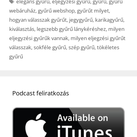
Címkék
elegáns gyűrű
,
eljegyzési gyűrű
,
gyűrű
,
gyűrű
webáruház
,
gyűrű webshop
,
gyűrűt milyet
,
hogyan válasszak gyűrűt
,
jegygyűrű
,
karikagyűrű
,
kiválasztás
,
legszebb gyűrű lánykéréshez
,
milyen
eljegyzési gyűrűk vannak
,
milyen eljegzési gyűrűt
válasszak
,
sokféle gyűrű
,
szép gyűrű
,
tökéletes
gyűrű
Podcast feliratkozás