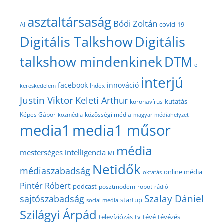
asztaltársaság
Bódi Zoltán
covid-19
AI
Digitális Talkshow
Digitális
talkshow mindenkinek
DTM
e-
interjú
facebook
innováció
Index
kereskedelem
Justin Viktor
Keleti Arthur
kutatás
koronavírus
közösségi média
Képes Gábor
közmédia
magyar médiahelyzet
media1
media1 műsor
média
mesterséges intelligencia
MI
Netidők
médiaszabadság
online média
oktatás
Pintér Róbert
podcast
posztmodem
robot
rádió
Szalay Dániel
sajtószabadság
startup
social media
Szilágyi Árpád
televíziózás
tv
tévé
tévézés