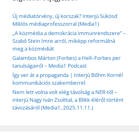
Új médiatörvény, új korszak? Interjú Sükösd
Miklós médiaprofesszorral (Media1)
„A közmédia a demokrácia immunrendszere” –
Szabó Stein Imre arról, miképp reformálná
meg a közmédiát
Galambos Márton (Forbes) a Hell–Forbes per
tanulságairól – Media1 Podcast
Így ver át a propaganda | Interjú Bőhm Kornél
kommunikációs szakemberrel
Nem lett volna volt elég távolság a NER-től –
interjú Nagy Iván Zsolttal, a Blikk éléről történt
távozásáról (Media1, 2025.11.11.)