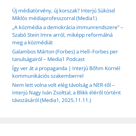
Új médiatörvény, új korszak? Interjú Sükösd
Miklós médiaprofesszorral (Media1)
„A közmédia a demokrácia immunrendszere” –
Szabó Stein Imre arról, miképp reformálná
meg a közmédiát
Galambos Márton (Forbes) a Hell–Forbes per
tanulságairól – Media1 Podcast
Így ver át a propaganda | Interjú Bőhm Kornél
kommunikációs szakemberrel
Nem lett volna volt elég távolság a NER-től –
interjú Nagy Iván Zsolttal, a Blikk éléről történt
távozásáról (Media1, 2025.11.11.)