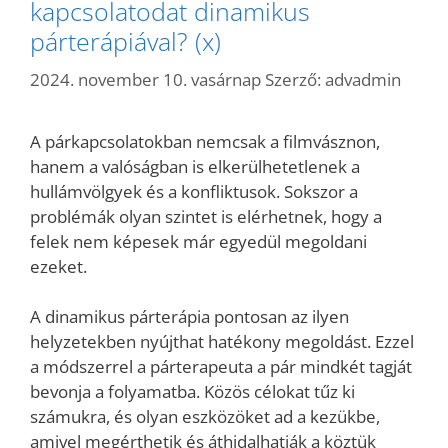
kapcsolatodat dinamikus
párterápiával? (x)
2024. november 10. vasárnap
Szerző:
advadmin
A párkapcsolatokban nemcsak a filmvásznon,
hanem a valóságban is elkerülhetetlenek a
hullámvölgyek és a konfliktusok. Sokszor a
problémák olyan szintet is elérhetnek, hogy a
felek nem képesek már egyedül megoldani
ezeket.
A dinamikus párterápia pontosan az ilyen
helyzetekben nyújthat hatékony megoldást. Ezzel
a módszerrel a párterapeuta a pár mindkét tagját
bevonja a folyamatba. Közös célokat tűz ki
számukra, és olyan eszközöket ad a kezükbe,
amivel megérthetik és áthidalhatják a köztük