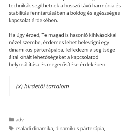
technikák segíthetnek a hosszú távú harmónia és
stabilitás fenntartásában a boldog és egészséges
kapcsolat érdekében.
Ha úgy érzed, Te magad is hasonló kihívásokkal
nézel szembe, érdemes lehet belevágni egy
dinamikus párterápiába, felfedezni a segítsége
által kínált lehetőségeket a kapcsolatod
helyreállítása és megerősítése érdekében.
(x) hirdetői tartalom
Kategória
adv
Címkék
családi dinamika
,
dinamikus párterápia
,