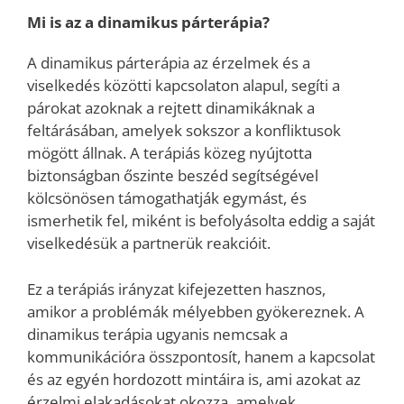
Mi is az a dinamikus párterápia?
A dinamikus párterápia az érzelmek és a
viselkedés közötti kapcsolaton alapul, segíti a
párokat azoknak a rejtett dinamikáknak a
feltárásában, amelyek sokszor a konfliktusok
mögött állnak. A terápiás közeg nyújtotta
biztonságban őszinte beszéd segítségével
kölcsönösen támogathatják egymást, és
ismerhetik fel, miként is befolyásolta eddig a saját
viselkedésük a partnerük reakcióit.
Ez a terápiás irányzat kifejezetten hasznos,
amikor a problémák mélyebben gyökereznek. A
dinamikus terápia ugyanis nemcsak a
kommunikációra összpontosít, hanem a kapcsolat
és az egyén hordozott mintáira is, ami azokat az
érzelmi elakadásokat okozza, amelyek