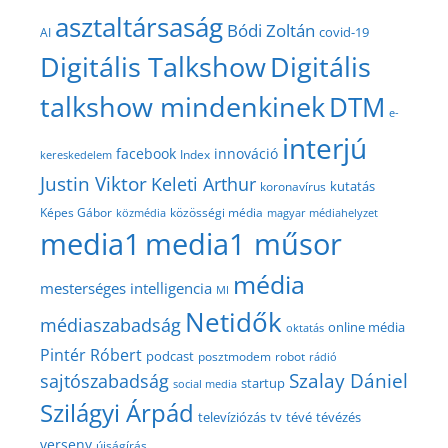
asztaltársaság
Bódi Zoltán
covid-19
AI
Digitális Talkshow
Digitális
talkshow mindenkinek
DTM
e-
interjú
facebook
innováció
Index
kereskedelem
Justin Viktor
Keleti Arthur
kutatás
koronavírus
közösségi média
Képes Gábor
közmédia
magyar médiahelyzet
media1
media1 műsor
média
mesterséges intelligencia
MI
Netidők
médiaszabadság
online média
oktatás
Pintér Róbert
podcast
posztmodem
robot
rádió
Szalay Dániel
sajtószabadság
startup
social media
Szilágyi Árpád
televíziózás
tv
tévé
tévézés
verseny
újságírás