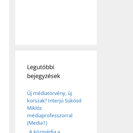
Legutóbbi
bejegyzések
Új médiatörvény, új
korszak? Interjú Sükösd
Miklós
médiaprofesszorral
(Media1)
„A közmédia a