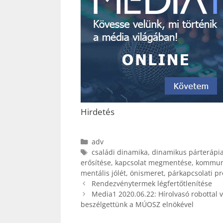
Hirdetés
Kategória
adv
Címkék
családi dinamika
,
dinamikus párterápi
erősítése
,
kapcsolat megmentése
,
kommuni
mentális jólét
,
önismeret
,
párkapcsolati p
Rendezvénytermek légfertőtlenítése
Media1 2020.06.22: Hírolvasó robottal 
beszélgettünk a MÚOSZ elnökével