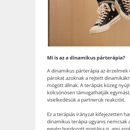
Mi is az a dinamikus párterápia?
A dinamikus párterápia az érzelmek és
párokat azoknak a rejtett dinamikákn
mögött állnak. A terápiás közeg nyúj
kölcsönösen támogathatják egymást, é
viselkedésük a partnerük reakcióit.
Ez a terápiás irányzat kifejezetten
dinamikus terápia ugyanis nemcsak 
egyén hordozott mintáira is, ami az