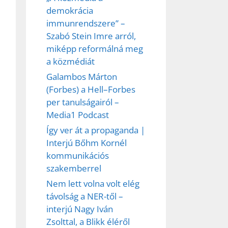
demokrácia
immunrendszere” –
Szabó Stein Imre arról,
miképp reformálná meg
a közmédiát
Galambos Márton
(Forbes) a Hell–Forbes
per tanulságairól –
Media1 Podcast
Így ver át a propaganda |
Interjú Bőhm Kornél
kommunikációs
szakemberrel
Nem lett volna volt elég
távolság a NER-től –
interjú Nagy Iván
Zsolttal, a Blikk éléről