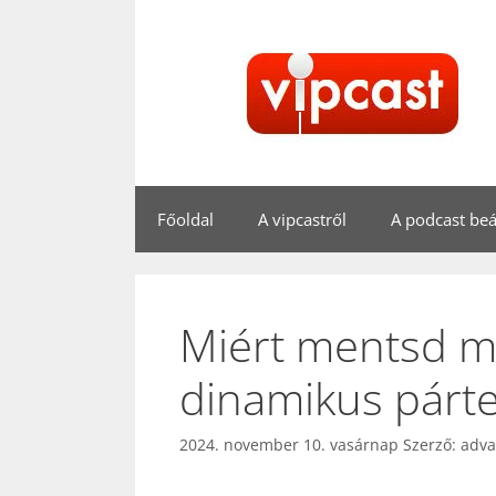
Kilépés
a
tartalomba
Főoldal
A vipcastről
A podcast beál
Miért mentsd m
dinamikus párter
2024. november 10. vasárnap
Szerző:
adv