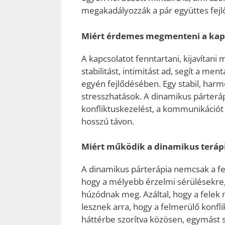
megakadályozzák a pár együttes fejl
Miért érdemes megmenteni a kap
A kapcsolatot fenntartani, kijavítan
stabilitást, intimitást ad, segít a men
egyén fejlődésében. Egy stabil, ha
stresszhatások. A dinamikus párterápi
konfliktuskezelést, a kommunikációt 
hosszú távon.
Miért működik a dinamikus teráp
A dinamikus párterápia nemcsak a fel
hogy a mélyebb érzelmi sérülésekre,
húzódnak meg. Azáltal, hogy a felek
lesznek arra, hogy a felmerülő konf
háttérbe szorítva közösen, egymást 