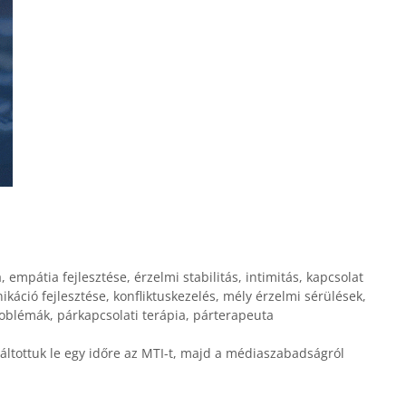
a
,
empátia fejlesztése
,
érzelmi stabilitás
,
intimitás
,
kapcsolat
káció fejlesztése
,
konfliktuskezelés
,
mély érzelmi sérülések
,
roblémák
,
párkapcsolati terápia
,
párterapeuta
váltottuk le egy időre az MTI-t, majd a médiaszabadságról