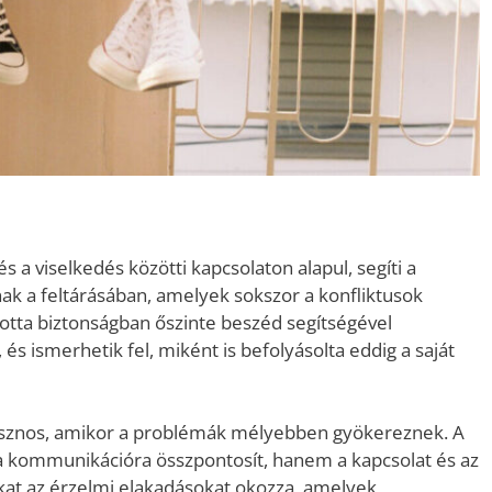
 a viselkedés közötti kapcsolaton alapul, segíti a
ak a feltárásában, amelyek sokszor a konfliktusok
totta biztonságban őszinte beszéd segítségével
s ismerhetik fel, miként is befolyásolta eddig a saját
 hasznos, amikor a problémák mélyebben gyökereznek. A
a kommunikációra összpontosít, hanem a kapcsolat és az
okat az érzelmi elakadásokat okozza, amelyek