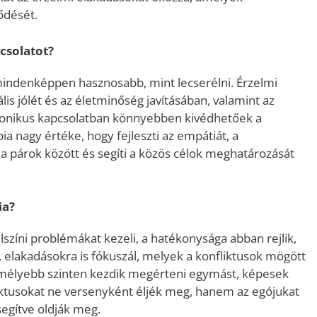
ődését.
csolatot?
i mindenképpen hasznosabb, mint lecserélni. Érzelmi
tális jólét és az életminőség javításában, valamint az
rmonikus kapcsolatban könnyebben kivédhetőek a
a nagy értéke, hogy fejleszti az empátiát, a
a párok között és segíti a közös célok meghatározását
ia?
színi problémákat kezeli, a hatékonysága abban rejlik,
 elakadásokra is fókuszál, melyek a konfliktusok mögött
 mélyebb szinten kezdik megérteni egymást, képesek
liktusokat ne versenyként éljék meg, hanem az egójukat
segítve oldják meg.