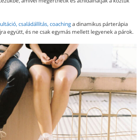
kezükbe, amivel megérthetik és áthidalhatják a köztük
ltáció, családállítás, coaching
a dinamikus párterápia
jra együtt, és ne csak egymás mellett legyenek a párok.