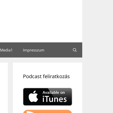
Media1
Impresszum
Podcast feliratkozás