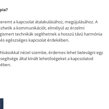
pia?
teremt a kapcsolat átalakulásához, megújulásához. A
yezhetik a kommunikációt, elmélyül az érzelmi
gismert technikák segíthetnek a hosszú távú harmónia
g és egészséges kapcsolat érdekében.
ihívásokkal nézel szembe, érdemes lehet belevágni egy
segítsége által kínált lehetőségeket a kapcsolatod
kében.