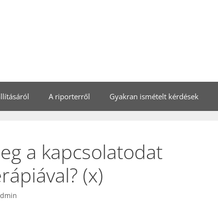
lításáról
A riporterről
Gyakran ismételt kérdések
eg a kapcsolatodat
ápiával? (x)
admin