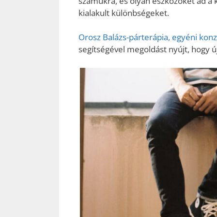
számukra, és olyan eszközöket ad a 
kialakult különbségeket.
Orosz Balázs-párterápia, egyéni konzu
segítségével megoldást nyújt, hogy ú