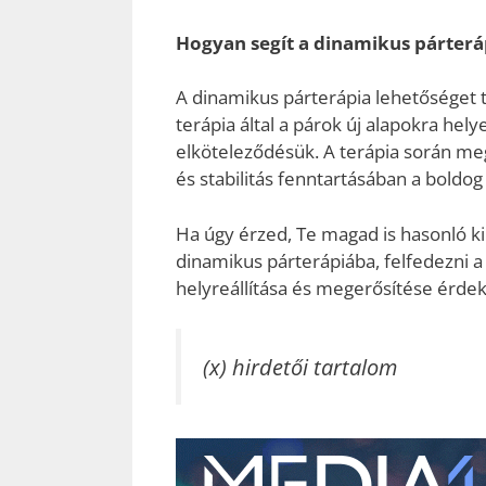
Hogyan segít a dinamikus párterá
A dinamikus párterápia lehetőséget 
terápia által a párok új alapokra hel
elköteleződésük. A terápia során me
és stabilitás fenntartásában a boldo
Ha úgy érzed, Te magad is hasonló k
dinamikus párterápiába, felfedezni a 
helyreállítása és megerősítése érde
(x) hirdetői tartalom