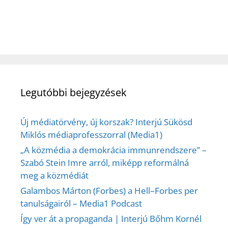
Legutóbbi bejegyzések
Új médiatörvény, új korszak? Interjú Sükösd
Miklós médiaprofesszorral (Media1)
„A közmédia a demokrácia immunrendszere” –
Szabó Stein Imre arról, miképp reformálná
meg a közmédiát
Galambos Márton (Forbes) a Hell–Forbes per
tanulságairól – Media1 Podcast
Így ver át a propaganda | Interjú Bőhm Kornél