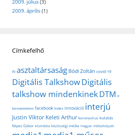
2009. július
(3)
2009. április
(1)
Címkefelhő
asztaltársaság
Bódi Zoltán
covid-19
AI
Digitális Talkshow
Digitális
talkshow mindenkinek
DTM
e-
interjú
facebook
innováció
Index
kereskedelem
Justin Viktor
Keleti Arthur
kutatás
koronavírus
közösségi média
Képes Gábor
közmédia
magyar médiahelyzet