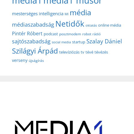
media1
media1 műsor
média
mesterséges intelligencia
MI
Netidők
médiaszabadság
online média
oktatás
Pintér Róbert
podcast
posztmodem
robot
rádió
Szalay Dániel
sajtószabadság
startup
social media
Szilágyi Árpád
televíziózás
tv
tévé
tévézés
verseny
újságírás