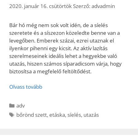
2020. január 16. csütörtök
Szerző:
advadmin
Bár hó még nem sok volt idén, de a síelés
szeretete és a síszezon közeledte benne van a
levegőben. Emberek százai, ezrei utaznak el
ilyenkor pihenni egy kicsit. Az aktív lazítás
szerelmeseinek ideális lehet a hegyekbe való
utazás, hiszen számos síparadicsom várja, hogy
biztosítsa a megfelelő feltöltődést.
Olvass tovább
Kategória
adv
Címkék
bőrönd szett
,
etáska
,
síelés
,
utazás