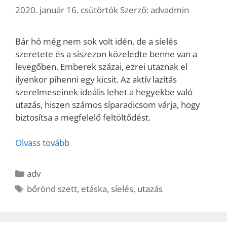
2020. január 16. csütörtök
Szerző:
advadmin
Bár hó még nem sok volt idén, de a síelés
szeretete és a síszezon közeledte benne van a
levegőben. Emberek százai, ezrei utaznak el
ilyenkor pihenni egy kicsit. Az aktív lazítás
szerelmeseinek ideális lehet a hegyekbe való
utazás, hiszen számos síparadicsom várja, hogy
biztosítsa a megfelelő feltöltődést.
Olvass tovább
Kategória
adv
Címkék
bőrönd szett
,
etáska
,
síelés
,
utazás