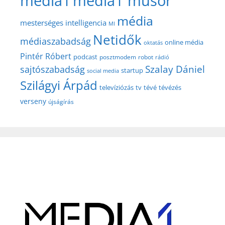
media1
media1 műsor
média
mesterséges intelligencia
MI
Netidők
médiaszabadság
online média
oktatás
Pintér Róbert
podcast
posztmodem
robot
rádió
Szalay Dániel
sajtószabadság
startup
social media
Szilágyi Árpád
televíziózás
tv
tévé
tévézés
verseny
újságírás