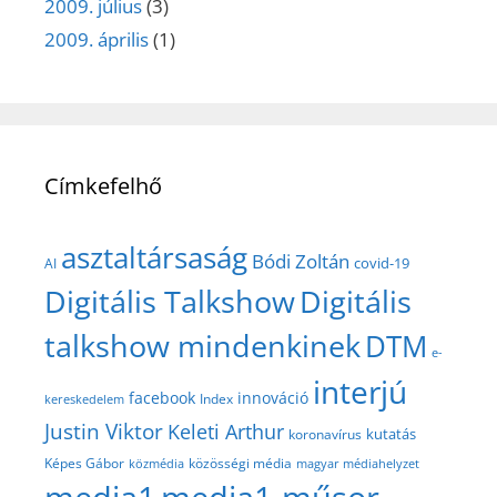
2009. július
(3)
2009. április
(1)
Címkefelhő
asztaltársaság
Bódi Zoltán
covid-19
AI
Digitális Talkshow
Digitális
talkshow mindenkinek
DTM
e-
interjú
facebook
innováció
Index
kereskedelem
Justin Viktor
Keleti Arthur
kutatás
koronavírus
közösségi média
Képes Gábor
közmédia
magyar médiahelyzet