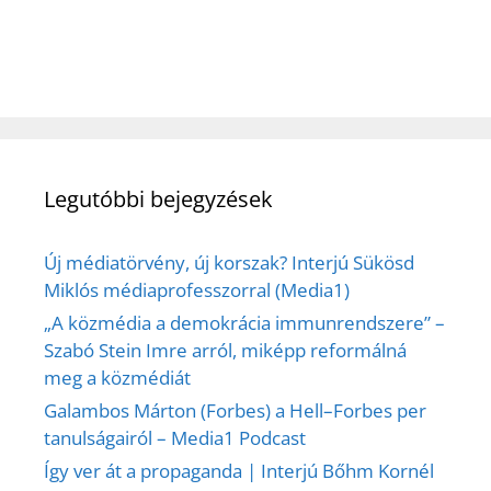
Legutóbbi bejegyzések
Új médiatörvény, új korszak? Interjú Sükösd
Miklós médiaprofesszorral (Media1)
„A közmédia a demokrácia immunrendszere” –
Szabó Stein Imre arról, miképp reformálná
meg a közmédiát
Galambos Márton (Forbes) a Hell–Forbes per
tanulságairól – Media1 Podcast
Így ver át a propaganda | Interjú Bőhm Kornél