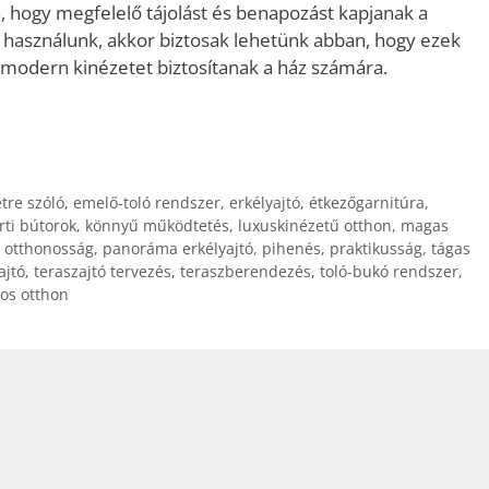
a, hogy megfelelő tájolást és benapozást kapjanak a
 használunk, akkor biztosak lehetünk abban, hogy ezek
, modern kinézetet biztosítanak a ház számára.
etre szóló
,
emelő-toló rendszer
,
erkélyajtó
,
étkezőgarnitúra
,
rti bútorok
,
könnyű működtetés
,
luxuskinézetű otthon
,
magas
,
otthonosság
,
panoráma erkélyajtó
,
pihenés
,
praktikusság
,
tágas
ajtó
,
teraszajtó tervezés
,
teraszberendezés
,
toló-bukó rendszer
,
gos otthon