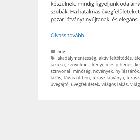
készülnek, mindig figyeljünk oda arr
szobák. Ha hatalmas üvegfelületeket
pazar látványt nyújtanak, és elegáns
Olvass tovább
Kategória
adv
Címkék
akadálymentesség
,
aktív feltöltődés
,
él
jakuzzi
,
kényelmes
,
kényelmes pihenés
,
ke
színvonal
,
minőség
,
növények
,
nyílászárók
lakás
,
tágas otthon
,
terasz látványa
,
terasz
üvegajtó
,
üvegfelületek
,
világos lakás
,
vilá