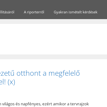
lításáról
A riporterről
Gyakran ismételt kérdések
ézetű otthont a megfelelő
l! (x)
 világos és napfényes, ezért amikor a tervrajzok