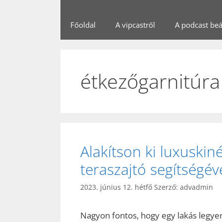
Főoldal
A vipcastről
A podcast beál
étkezőgarnitúra
Alakítson ki luxuskin
teraszajtó segítségéve
2023. június 12. hétfő
Szerző:
advadmin
Nagyon fontos, hogy egy lakás legyen