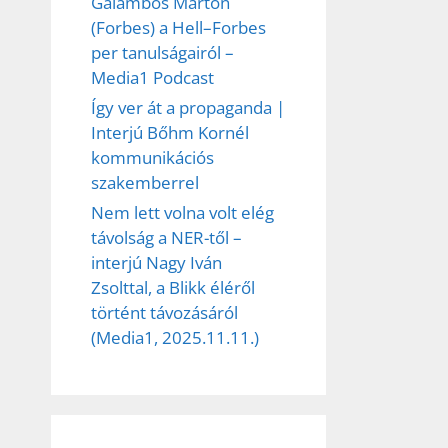
Galambos Márton
(Forbes) a Hell–Forbes
per tanulságairól –
Media1 Podcast
Így ver át a propaganda |
Interjú Bőhm Kornél
kommunikációs
szakemberrel
Nem lett volna volt elég
távolság a NER-től –
interjú Nagy Iván
Zsolttal, a Blikk éléről
történt távozásáról
(Media1, 2025.11.11.)