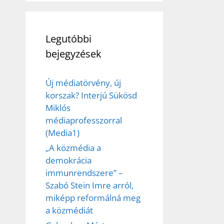
Legutóbbi
bejegyzések
Új médiatörvény, új
korszak? Interjú Sükösd
Miklós
médiaprofesszorral
(Media1)
„A közmédia a
demokrácia
immunrendszere” –
Szabó Stein Imre arról,
miképp reformálná meg
a közmédiát