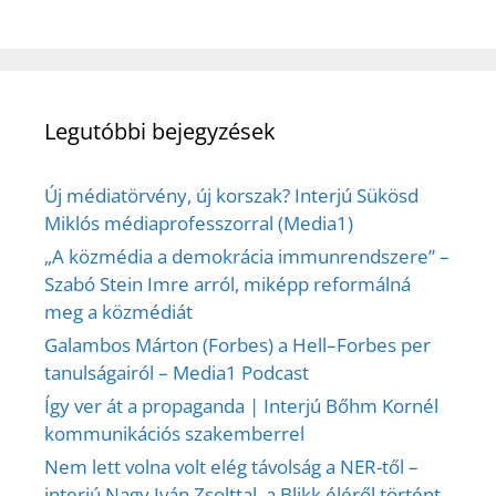
Legutóbbi bejegyzések
Új médiatörvény, új korszak? Interjú Sükösd
Miklós médiaprofesszorral (Media1)
„A közmédia a demokrácia immunrendszere” –
Szabó Stein Imre arról, miképp reformálná
meg a közmédiát
Galambos Márton (Forbes) a Hell–Forbes per
tanulságairól – Media1 Podcast
Így ver át a propaganda | Interjú Bőhm Kornél
kommunikációs szakemberrel
Nem lett volna volt elég távolság a NER-től –
interjú Nagy Iván Zsolttal, a Blikk éléről történt