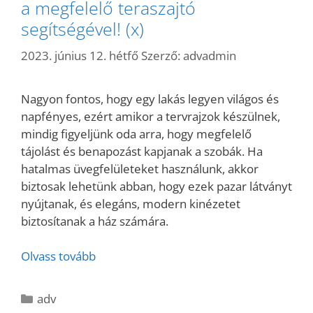
a megfelelő teraszajtó
segítségével! (x)
2023. június 12. hétfő
Szerző:
advadmin
Nagyon fontos, hogy egy lakás legyen világos és
napfényes, ezért amikor a tervrajzok készülnek,
mindig figyeljünk oda arra, hogy megfelelő
tájolást és benapozást kapjanak a szobák. Ha
hatalmas üvegfelületeket használunk, akkor
biztosak lehetünk abban, hogy ezek pazar látványt
nyújtanak, és elegáns, modern kinézetet
biztosítanak a ház számára.
Olvass tovább
Kategória
adv