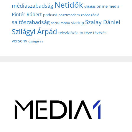
Netidők
médiaszabadság
online média
oktatás
Pintér Róbert
podcast
posztmodem
robot
rádió
Szalay Dániel
sajtószabadság
startup
social media
Szilágyi Árpád
televíziózás
tv
tévé
tévézés
verseny
újságírás