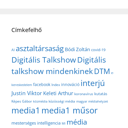
Címkefelhő
asztaltársaság
Bódi Zoltán
covid-19
AI
Digitális Talkshow
Digitális
talkshow mindenkinek
DTM
e-
interjú
facebook
innováció
Index
kereskedelem
Justin Viktor
Keleti Arthur
kutatás
koronavírus
közösségi média
Képes Gábor
közmédia
magyar médiahelyzet
media1
media1 műsor
média
mesterséges intelligencia
MI