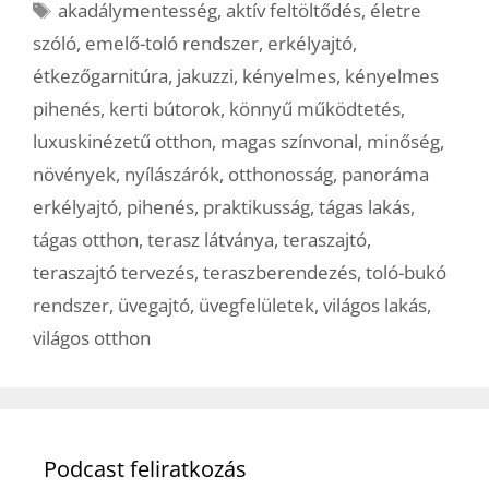
Címkék
akadálymentesség
,
aktív feltöltődés
,
életre
szóló
,
emelő-toló rendszer
,
erkélyajtó
,
étkezőgarnitúra
,
jakuzzi
,
kényelmes
,
kényelmes
pihenés
,
kerti bútorok
,
könnyű működtetés
,
luxuskinézetű otthon
,
magas színvonal
,
minőség
,
növények
,
nyílászárók
,
otthonosság
,
panoráma
erkélyajtó
,
pihenés
,
praktikusság
,
tágas lakás
,
tágas otthon
,
terasz látványa
,
teraszajtó
,
teraszajtó tervezés
,
teraszberendezés
,
toló-bukó
rendszer
,
üvegajtó
,
üvegfelületek
,
világos lakás
,
világos otthon
Podcast feliratkozás