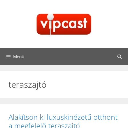
Kilépés
a
tartalomba
Menü
teraszajtó
Alakítson ki luxuskinézetű otthont
a megfelelő teraszajtó