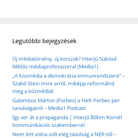
Legutóbbi bejegyzések
Új médiatörvény, új korszak? Interjú Sükösd
Miklós médiaprofesszorral (Media1)
„A közmédia a demokrácia immunrendszere” –
Szabó Stein Imre arról, miképp reformálná
meg a közmédiát
Galambos Márton (Forbes) a Hell–Forbes per
tanulságairól – Media1 Podcast
Így ver át a propaganda | Interjú Bőhm Kornél
kommunikációs szakemberrel
Nem lett volna volt elég távolság a NER-től –