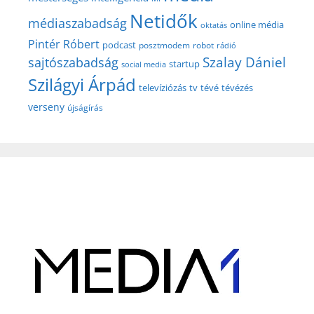
Netidők
médiaszabadság
online média
oktatás
Pintér Róbert
podcast
posztmodem
robot
rádió
Szalay Dániel
sajtószabadság
startup
social media
Szilágyi Árpád
televíziózás
tv
tévé
tévézés
verseny
újságírás