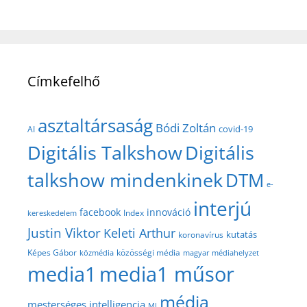
Címkefelhő
asztaltársaság
Bódi Zoltán
covid-19
AI
Digitális Talkshow
Digitális
talkshow mindenkinek
DTM
e-
interjú
facebook
innováció
Index
kereskedelem
Justin Viktor
Keleti Arthur
kutatás
koronavírus
közösségi média
Képes Gábor
közmédia
magyar médiahelyzet
media1
media1 műsor
média
mesterséges intelligencia
MI