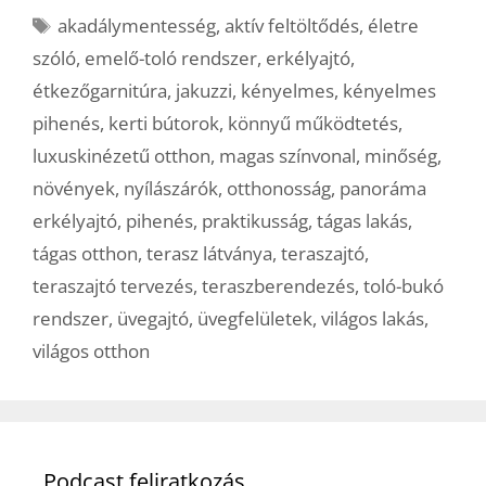
Címkék
akadálymentesség
,
aktív feltöltődés
,
életre
szóló
,
emelő-toló rendszer
,
erkélyajtó
,
étkezőgarnitúra
,
jakuzzi
,
kényelmes
,
kényelmes
pihenés
,
kerti bútorok
,
könnyű működtetés
,
luxuskinézetű otthon
,
magas színvonal
,
minőség
,
növények
,
nyílászárók
,
otthonosság
,
panoráma
erkélyajtó
,
pihenés
,
praktikusság
,
tágas lakás
,
tágas otthon
,
terasz látványa
,
teraszajtó
,
teraszajtó tervezés
,
teraszberendezés
,
toló-bukó
rendszer
,
üvegajtó
,
üvegfelületek
,
világos lakás
,
világos otthon
Podcast feliratkozás