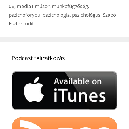
06
,
media1 műsor
,
munkafüggőség
,
pszichoforyou
,
pszichológia
,
pszichológus
,
Szabó
Eszter Judit
Podcast feliratkozás