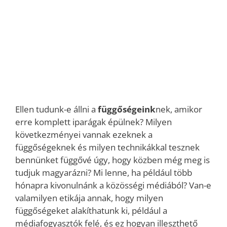
Ellen tudunk-e állni a
függőségeink
nek, amikor
erre komplett iparágak épülnek? Milyen
következményei vannak ezeknek a
függőségeknek és milyen technikákkal tesznek
bennünket függővé úgy, hogy közben még meg is
tudjuk magyarázni? Mi lenne, ha például több
hónapra kivonulnánk a közösségi médiából? Van-e
valamilyen etikája annak, hogy milyen
függőségeket alakíthatunk ki, például a
médiafogyasztók felé, és ez hogyan illeszthető