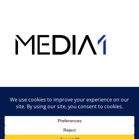
Hirdetés
Lifestyle tippek & trükkök
© 2026 vipcast.hu powered by Media1
• Készült