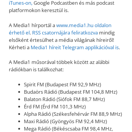
iTunes-on,
Google Podcastben és más podcast
platformokon keresztül is.
A Media1 hírportál a
www.media1.hu oldalon
érhető el
.
RSS csatornájára feliratkozva
mindig
elsőként értesülhet a média világának híreiről!
Kérheti a
Media1 híreit Telegram applikációval is
.
A Media1 műsorával többek között az alábbi
rádiókban is találkozhat:
Spirit FM (Budapest FM 92,9 MHz)
Budaörs Rádió (Budapest FM 104,8 MHz)
Balaton Rádió (Siófok FM 88,7 MHz)
Érd FM (Érd FM 101,3 MHz)
Alpha Rádió (Székesfehérvár FM 88,9 MHz)
Maxi Rádió (Gyöngyös FM 92,4 MHz)
Mega Rádió (Békéscsaba FM 98,4 MHz,