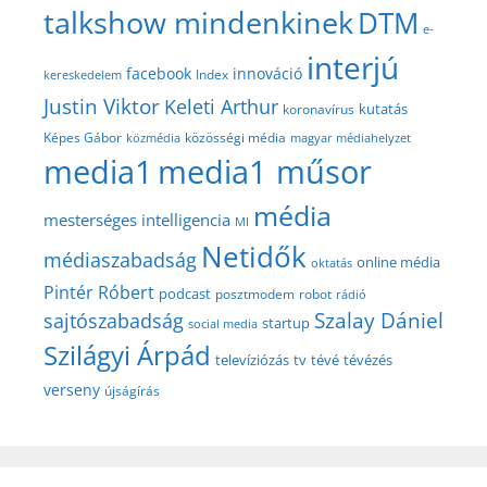
talkshow mindenkinek
DTM
e-
interjú
facebook
innováció
Index
kereskedelem
Justin Viktor
Keleti Arthur
kutatás
koronavírus
közösségi média
Képes Gábor
közmédia
magyar médiahelyzet
media1
media1 műsor
média
mesterséges intelligencia
MI
Netidők
médiaszabadság
online média
oktatás
Pintér Róbert
podcast
posztmodem
robot
rádió
Szalay Dániel
sajtószabadság
startup
social media
Szilágyi Árpád
televíziózás
tv
tévé
tévézés
verseny
újságírás