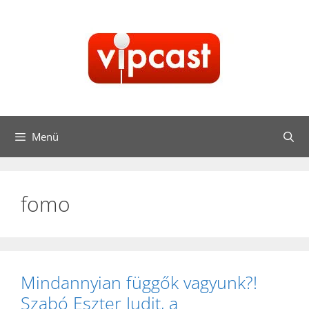
Kilépés
a
tartalomba
Menü
fomo
Mindannyian függők vagyunk?!
Szabó Eszter Judit, a