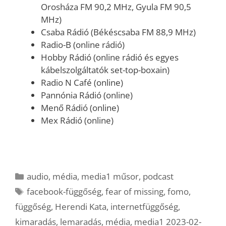
Orosháza FM 90,2 MHz, Gyula FM 90,5
MHz)
Csaba Rádió (Békéscsaba FM 88,9 MHz)
Radio-B (online rádió)
Hobby Rádió (online rádió és egyes
kábelszolgáltatók set-top-boxain)
Radio N Café (online)
Pannónia Rádió (online)
Menő Rádió (online)
Mex Rádió (online)
Kategória
audio
,
média
,
media1 műsor
,
podcast
Címkék
facebook-függőség
,
fear of missing
,
fomo
,
függőség
,
Herendi Kata
,
internetfüggőség
,
kimaradás
,
lemaradás
,
média
,
media1 2023-02-