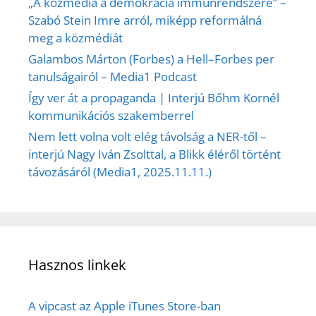
„A közmédia a demokrácia immunrendszere” –
Szabó Stein Imre arról, miképp reformálná
meg a közmédiát
Galambos Márton (Forbes) a Hell–Forbes per
tanulságairól – Media1 Podcast
Így ver át a propaganda | Interjú Bőhm Kornél
kommunikációs szakemberrel
Nem lett volna volt elég távolság a NER-től –
interjú Nagy Iván Zsolttal, a Blikk éléről történt
távozásáról (Media1, 2025.11.11.)
Hasznos linkek
A vipcast az Apple iTunes Store-ban