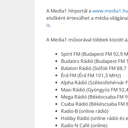
A Media1 hírportál a
www.media1.hu 
elsőként értesülhet a média világának
is
.
A Media1 műsorával többek között az 
Spirit FM (Budapest FM 92,9 
Budaörs Rádió (Budapest FM 
Balaton Rádió (Siófok FM 88,7
Érd FM (Érd FM 101,3 MHz)
Alpha Rádió (Székesfehérvár 
Maxi Rádió (Gyöngyös FM 92,
Mega Rádió (Békéscsaba FM 9
Csaba Rádió (Békéscsaba FM 
Radio-B (online rádió)
Hobby Rádió (online rádió és e
Radio N Café (online)