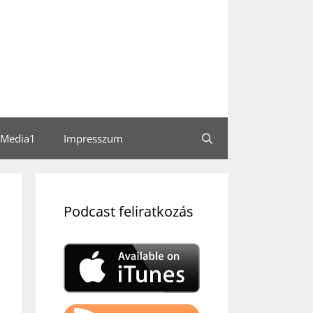
Media1
Impresszum
Podcast feliratkozás