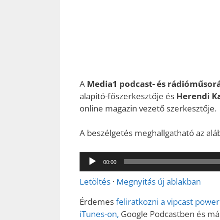
A
Media1 podcast- és rádióműsor
alapító-főszerkesztője és
Herendi K
online magazin vezető szerkesztője.
A beszélgetés meghallgatható az alább
Audió
00:00
lejátszó
Letöltés
·
Megnyitás új ablakban
Érdemes
feliratkozni a vipcast pow
iTunes-on,
Google Podcastben és más 