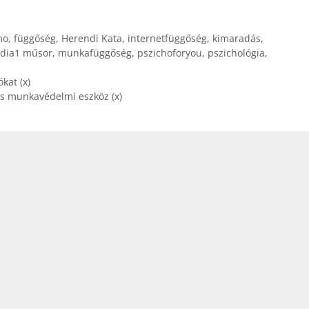
mo
,
függőség
,
Herendi Kata
,
internetfüggőség
,
kimaradás
,
dia1 műsor
,
munkafüggőség
,
pszichoforyou
,
pszichológia
,
kat (x)
s munkavédelmi eszköz (x)