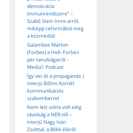
demokrácia
immunrendszere” –
et
Szabó Stein Imre arról,
miképp reformálná meg
a közmédiát
Galambos Márton
(Forbes) a Hell–Forbes
per tanulságairól –
Media1 Podcast
Így ver át a propaganda |
Interjú Bőhm Kornél
kommunikációs
szakemberrel
Nem lett volna volt elég
távolság a NER-től –
interjú Nagy Iván
Zsolttal, a Blikk éléről