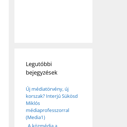
Legutóbbi
bejegyzések
Új médiatörvény, új
korszak? Interjú Sükösd
Miklós
ez,
médiaprofesszorral
(Media1)
éséhez
„A közmédia a