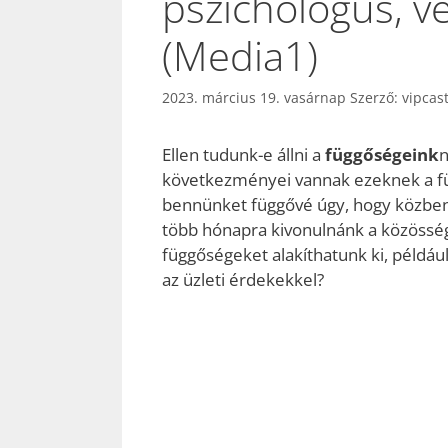
pszichológus, v
(Media1)
2023. március 19. vasárnap
Szerző:
vipcas
Ellen tudunk-e állni a
függőségeink
n
következményei vannak ezeknek a fü
bennünket függővé úgy, hogy közben
több hónapra kivonulnánk a közösség
függőségeket alakíthatunk ki, példáu
az üzleti érdekekkel?