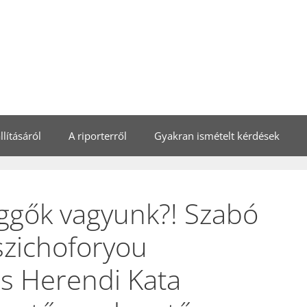
lításáról
A riporterről
Gyakran ismételt kérdések
ggők vagyunk?! Szabó
Pszichoforyou
és Herendi Kata