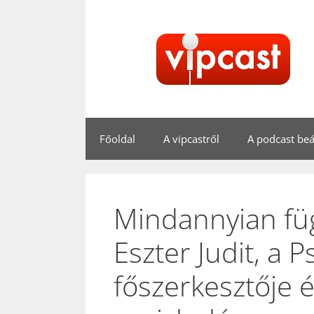
Kilépés
a
tartalomba
Főoldal
A vipcastről
A podcast beál
Mindannyian fü
Eszter Judit, a 
főszerkesztője 