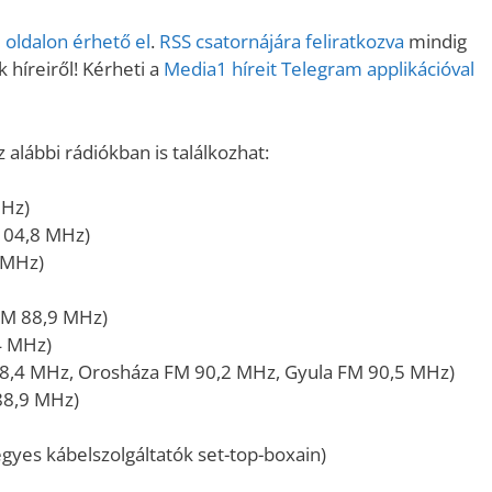
Fel/Le
oldalon érhető el
.
RSS csatornájára feliratkozva
mindig
billentyűk
 híreiről! Kérheti a
Media1 híreit Telegram applikációval
kell
használni.
alábbi rádiókban is találkozhat:
MHz)
104,8 MHz)
 MHz)
FM 88,9 MHz)
4 MHz)
8,4 MHz, Orosháza FM 90,2 MHz, Gyula FM 90,5 MHz)
88,9 MHz)
gyes kábelszolgáltatók set-top-boxain)