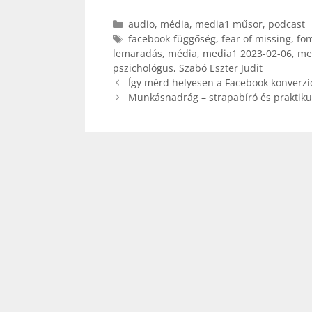
Kategória
audio
,
média
,
media1 műsor
,
podcast
Címkék
facebook-függőség
,
fear of missing
,
fo
lemaradás
,
média
,
media1 2023-02-06
,
me
pszichológus
,
Szabó Eszter Judit
Így mérd helyesen a Facebook konverzió
Munkásnadrág – strapabíró és praktiku