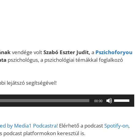
ának
vendége volt
Szabó Eszter Judit,
a
Pszichoforyou
ata
pszichológus, a pszichológiai témákkal foglalkozó
i lejátszó segítségével!
A
00:00
hangerő
növeléséh
illetőleg
ered by Media1 Podcastra!
Elérhető a podcast
Spotify-on
,
csökkent
podcast platformokon keresztül is.
a