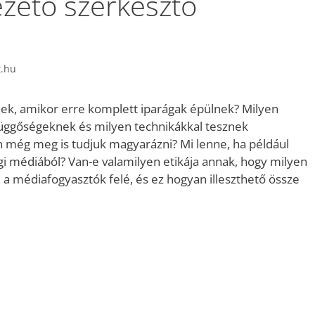
ezető szerkesztő
t.hu
ek, amikor erre komplett iparágak épülnek? Milyen
ggőségeknek és milyen technikákkal tesznek
 még meg is tudjuk magyarázni? Mi lenne, ha például
i médiából? Van-e valamilyen etikája annak, hogy milyen
l a médiafogyasztók felé, és ez hogyan illeszthető össze