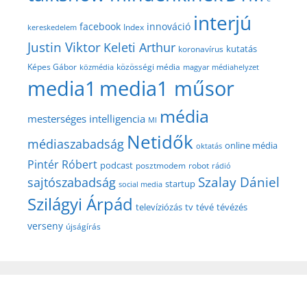
interjú
facebook
innováció
Index
kereskedelem
Justin Viktor
Keleti Arthur
kutatás
koronavírus
közösségi média
Képes Gábor
közmédia
magyar médiahelyzet
media1
media1 műsor
média
mesterséges intelligencia
MI
Netidők
médiaszabadság
online média
oktatás
Pintér Róbert
podcast
posztmodem
robot
rádió
Szalay Dániel
sajtószabadság
startup
social media
Szilágyi Árpád
televíziózás
tv
tévé
tévézés
verseny
újságírás