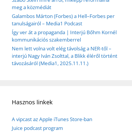
meg a közmédiát
Galambos Márton (Forbes) a Hell–Forbes per
tanulságairól – Media1 Podcast
Így ver át a propaganda | Interjú Bőhm Kornél
kommunikációs szakemberrel
Nem lett volna volt elég távolság a NER-től –
interjú Nagy Iván Zsolttal, a Blikk éléről történt
távozásáról (Media1, 2025.11.11.)
Hasznos linkek
A vipcast az Apple iTunes Store-ban
Juice podcast program