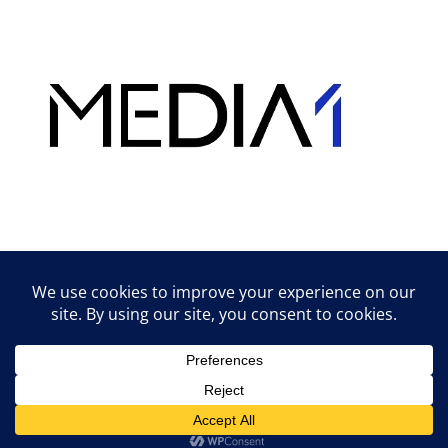
Hirdetés
Lifestyle tippek & trükkök
© 2026 vipcast.hu powered by Media1
• Készült
GeneratePress