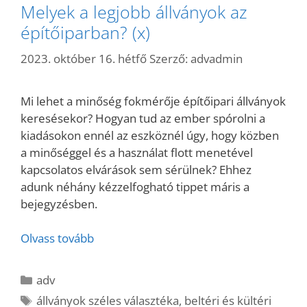
Melyek a legjobb állványok az
építőiparban? (x)
2023. október 16. hétfő
Szerző:
advadmin
Mi lehet a minőség fokmérője építőipari állványok
keresésekor? Hogyan tud az ember spórolni a
kiadásokon ennél az eszköznél úgy, hogy közben
a minőséggel és a használat flott menetével
kapcsolatos elvárások sem sérülnek? Ehhez
adunk néhány kézzelfogható tippet máris a
bejegyzésben.
Olvass tovább
Kategória
adv
Címkék
állványok széles választéka
,
beltéri és kültéri