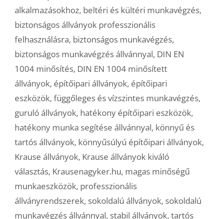
alkalmazásokhoz
,
beltéri és kültéri munkavégzés
,
biztonságos állványok professzionális
felhasználásra
,
biztonságos munkavégzés
,
biztonságos munkavégzés állvánnyal
,
DIN EN
1004 minősítés
,
DIN EN 1004 minősített
állványok
,
építőipari állványok
,
építőipari
eszközök
,
függőleges és vízszintes munkavégzés
,
guruló állványok
,
hatékony építőipari eszközök
,
hatékony munka segítése állvánnyal
,
könnyű és
tartós állványok
,
könnyűsúlyú építőipari állványok
,
Krause állványok
,
Krause állványok kiváló
választás
,
Krausenagyker.hu
,
magas minőségű
munkaeszközök
,
professzionális
állványrendszerek
,
sokoldalú állványok
,
sokoldalú
munkavégzés állvánnyal
,
stabil állványok
,
tartós