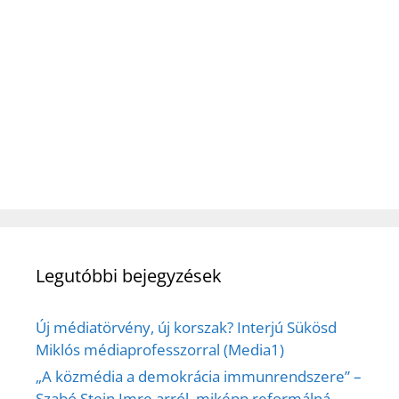
Legutóbbi bejegyzések
Új médiatörvény, új korszak? Interjú Sükösd
Miklós médiaprofesszorral (Media1)
„A közmédia a demokrácia immunrendszere” –
Szabó Stein Imre arról, miképp reformálná