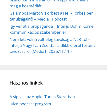
meg a közmédiát
Galambos Márton (Forbes) a Hell–Forbes per
tanulságairól – Media1 Podcast
Így ver át a propaganda | Interjú Bőhm Kornél
kommunikációs szakemberrel
Nem lett volna volt elég távolság a NER-től –
interjú Nagy Iván Zsolttal, a Blikk éléről történt
távozásáról (Media1, 2025.11.11.)
Hasznos linkek
A vipcast az Apple iTunes Store-ban
Juice podcast program