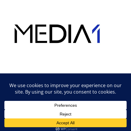
Hirdetés
Lifestyle tippek & trükkök
© 2026 vipcast.hu powered by Media1
• Készült
GeneratePress