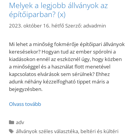
Melyek a legjobb állványok az
építőiparban? (x)
2023. október 16. hétfő
Szerző:
advadmin
Mi lehet a minőség fokmérője építőipari állványok
keresésekor? Hogyan tud az ember spórolni a
kiadásokon ennél az eszköznél úgy, hogy közben
a minőséggel és a használat flott menetével
kapcsolatos elvárások sem sérülnek? Ehhez
adunk néhány kézzelfogható tippet máris a
bejegyzésben.
Olvass tovább
Kategória
adv
Címkék
állványok széles választéka
,
beltéri és kültéri