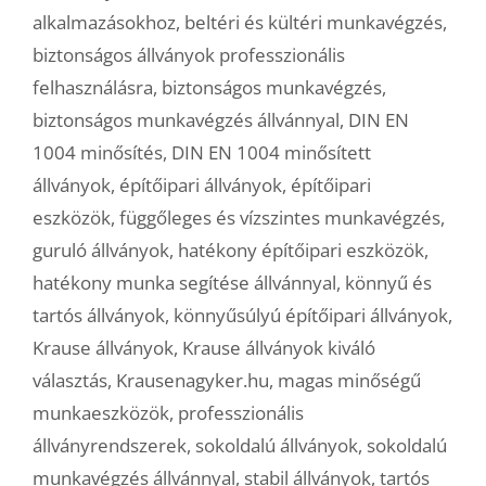
alkalmazásokhoz
,
beltéri és kültéri munkavégzés
,
biztonságos állványok professzionális
felhasználásra
,
biztonságos munkavégzés
,
biztonságos munkavégzés állvánnyal
,
DIN EN
1004 minősítés
,
DIN EN 1004 minősített
állványok
,
építőipari állványok
,
építőipari
eszközök
,
függőleges és vízszintes munkavégzés
,
guruló állványok
,
hatékony építőipari eszközök
,
hatékony munka segítése állvánnyal
,
könnyű és
tartós állványok
,
könnyűsúlyú építőipari állványok
,
Krause állványok
,
Krause állványok kiváló
választás
,
Krausenagyker.hu
,
magas minőségű
munkaeszközök
,
professzionális
állványrendszerek
,
sokoldalú állványok
,
sokoldalú
munkavégzés állvánnyal
,
stabil állványok
,
tartós