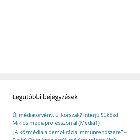
Legutóbbi bejegyzések
Új médiatörvény, új korszak? Interjú Sükösd
Miklós médiaprofesszorral (Media1)
„A közmédia a demokrácia immunrendszere” –
Szabó Stein Imre arról, miképp reformálná