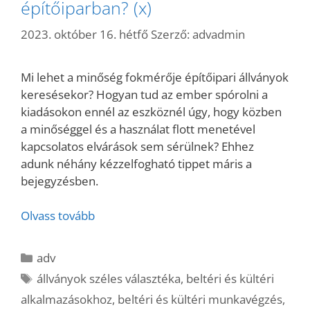
építőiparban? (x)
2023. október 16. hétfő
Szerző:
advadmin
Mi lehet a minőség fokmérője építőipari állványok
keresésekor? Hogyan tud az ember spórolni a
kiadásokon ennél az eszköznél úgy, hogy közben
a minőséggel és a használat flott menetével
kapcsolatos elvárások sem sérülnek? Ehhez
adunk néhány kézzelfogható tippet máris a
bejegyzésben.
Olvass tovább
Kategória
adv
Címkék
állványok széles választéka
,
beltéri és kültéri
alkalmazásokhoz
,
beltéri és kültéri munkavégzés
,