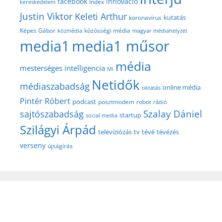
facebook
innováció
Index
kereskedelem
Justin Viktor
Keleti Arthur
kutatás
koronavírus
közösségi média
Képes Gábor
közmédia
magyar médiahelyzet
media1
media1 műsor
média
mesterséges intelligencia
MI
Netidők
médiaszabadság
online média
oktatás
Pintér Róbert
podcast
posztmodem
robot
rádió
Szalay Dániel
sajtószabadság
startup
social media
Szilágyi Árpád
televíziózás
tv
tévé
tévézés
verseny
újságírás