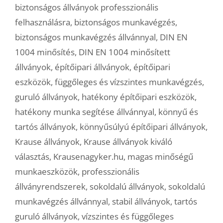
biztonságos állványok professzionális
felhasználásra
,
biztonságos munkavégzés
,
biztonságos munkavégzés állvánnyal
,
DIN EN
1004 minősítés
,
DIN EN 1004 minősített
állványok
,
építőipari állványok
,
építőipari
eszközök
,
függőleges és vízszintes munkavégzés
,
guruló állványok
,
hatékony építőipari eszközök
,
hatékony munka segítése állvánnyal
,
könnyű és
tartós állványok
,
könnyűsúlyú építőipari állványok
,
Krause állványok
,
Krause állványok kiváló
választás
,
Krausenagyker.hu
,
magas minőségű
munkaeszközök
,
professzionális
állványrendszerek
,
sokoldalú állványok
,
sokoldalú
munkavégzés állvánnyal
,
stabil állványok
,
tartós
guruló állványok
,
vízszintes és függőleges