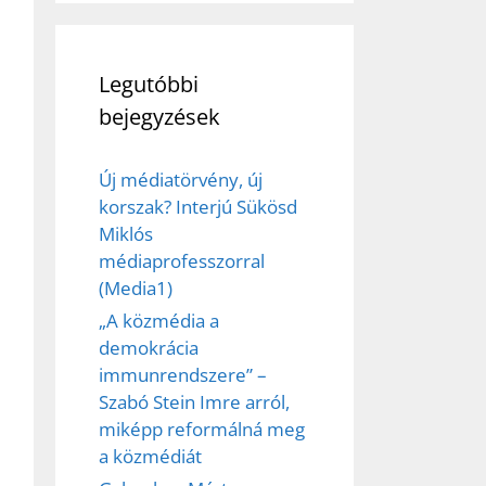
Legutóbbi
bejegyzések
Új médiatörvény, új
korszak? Interjú Sükösd
Miklós
médiaprofesszorral
(Media1)
„A közmédia a
demokrácia
immunrendszere” –
Szabó Stein Imre arról,
miképp reformálná meg
a közmédiát