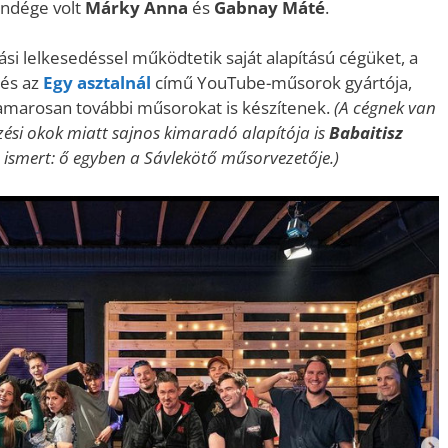
endége volt
Márky Anna
és
Gabnay Máté
.
iási lelkesedéssel működtetik saját alapítású cégüket, a
és az
Egy asztalnál
című YouTube-műsorok gyártója,
 hamarosan további műsorokat is készítenek.
(A cégnek van
zési okok miatt sajnos kimaradó alapítója is
Babaitisz
 ismert: ő egyben a Sávlekötő műsorvezetője.)