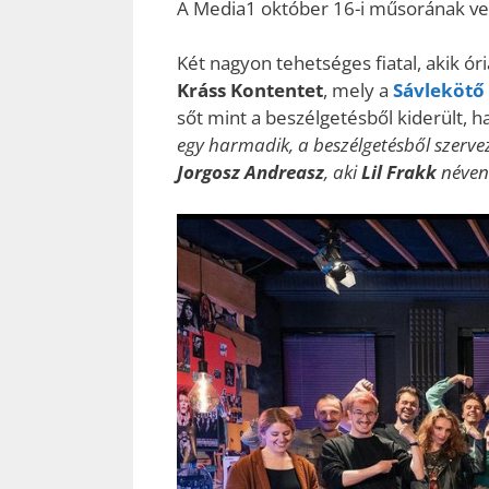
A Media1 október 16-i műsorának v
Két nagyon tehetséges fiatal, akik ór
Kráss Kontentet
, mely a
Sávlekötő
sőt mint a beszélgetésből kiderült,
egy harmadik, a beszélgetésből szerve
Jorgosz Andreasz
, aki
Lil Frakk
néven