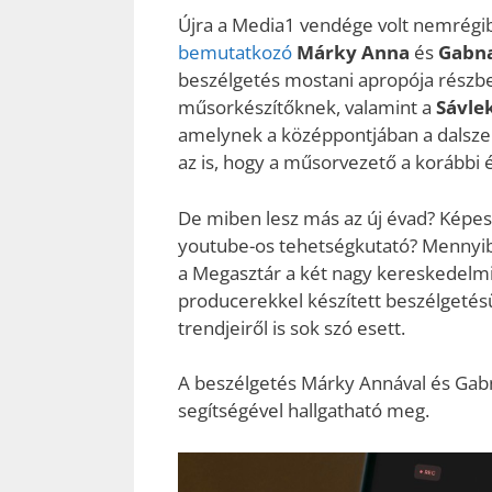
Újra a Media1 vendége volt nemrégi
bemutatkozó
Márky Anna
és
Gabn
beszélgetés mostani apropója részb
műsorkészítőknek, valamint a
Sávle
amelynek a középpontjában a dalszerz
az is, hogy a műsorvezető a korábbi
De miben lesz más az új évad? Képes
youtube-os tehetségkutató? Mennyib
a Megasztár a két nagy kereskedelmi t
producerekkel készített beszélgetés
trendjeiről is sok szó esett.
A beszélgetés Márky Annával és Gabna
segítségével hallgatható meg.