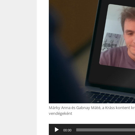
Márky Anna és Gabnay Máté, a Kráss kontent kre
vendégeként
Audió
00:00
lejátszó