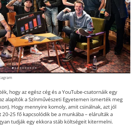
nstagram
k, hogy az egész cég és a YouTube-csatornáik egy
(az alapítók a Színművészeti Egyetemen ismerték meg
on). Hogy mennyire komoly, amit csinálnak, azt jól
 20-25 fő kapcsolódik be a munkába – elárulták a
ogyan tudják egy ekkora stáb költségeit kitermelni.