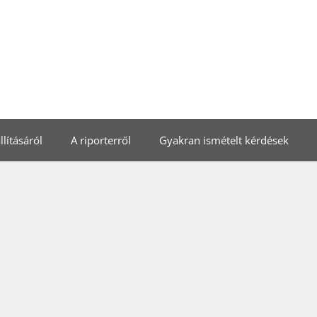
lításáról
A riporterről
Gyakran ismételt kérdések