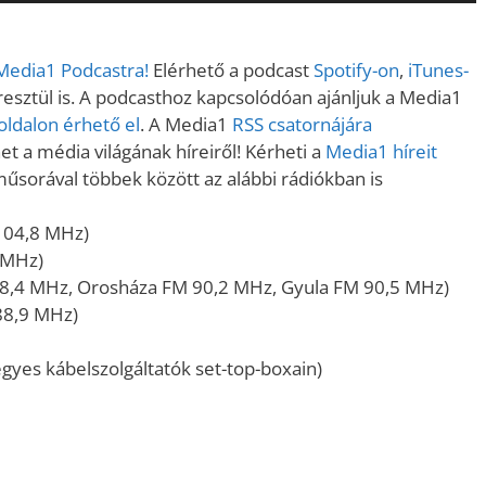
növeléséh
illetőleg
 Media1 Podcastra!
Elérhető a podcast
Spotify-on
,
iTunes-
csökkent
sztül is. A podcasthoz kapcsolódóan ajánljuk a Media1
a
ldalon érhető el
. A Media1
RSS csatornájára
Fel/Le
t a média világának híreiről! Kérheti a
Media1 híreit
billentyűk
műsorával többek között az alábbi rádiókban is
kell
használni.
104,8 MHz)
 MHz)
8,4 MHz, Orosháza FM 90,2 MHz, Gyula FM 90,5 MHz)
88,9 MHz)
gyes kábelszolgáltatók set-top-boxain)