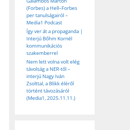
Galambos Márton
ez,
(Forbes) a Hell–Forbes
per tanulságairól –
éséhez
Media1 Podcast
Így ver át a propaganda |
Interjú Bőhm Kornél
et
kommunikációs
szakemberrel
Nem lett volna volt elég
távolság a NER-től –
interjú Nagy Iván
Zsolttal, a Blikk éléről
történt távozásáról
(Media1, 2025.11.11.)