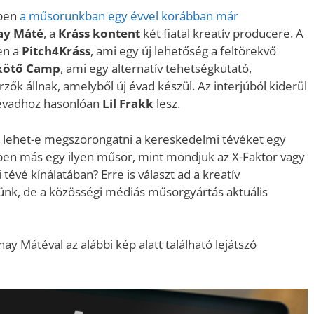
ben
a műsorunkban egy évvel korábban már
ay Máté
, a
Kráss kontent
két fiatal kreatív producere. A
en a
Pitch4Kráss
, ami egy új lehetőség a feltörekvő
kötő Camp
, ami egy alternatív tehetségkutató,
ők állnak, amelyből új évad készül. Az interjúból kiderül
 évadhoz hasonlóan
Lil Frakk
lesz.
 lehet-e megszorongatni a kereskedelmi tévéket egy
en más egy ilyen műsor, mint mondjuk az X-Faktor vagy
évé kínálatában? Erre is választ ad a kreatív
ünk, de a közösségi médiás műsorgyártás aktuális
y Mátéval az alábbi kép alatt található lejátszó