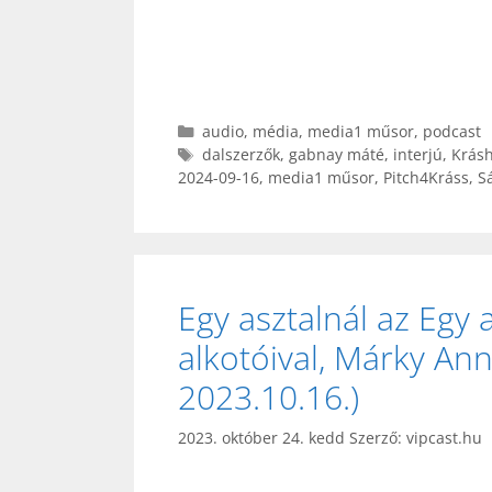
Kategória
audio
,
média
,
media1 műsor
,
podcast
Címkék
dalszerzők
,
gabnay máté
,
interjú
,
Krásh
2024-09-16
,
media1 műsor
,
Pitch4Kráss
,
S
Egy asztalnál az Egy 
alkotóival, Márky An
2023.10.16.)
2023. október 24. kedd
Szerző:
vipcast.hu