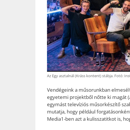
Az Egy asztalnál (Kráss kontent) stábja. Fotó: I
Vendégeink a műsorunkban elmesélté
egyetemi projektből nőtte ki magát 
egymást televíziós műsorkészítő szak
mutatja, hogy például forgatásonként
Media1-ben azt a kulisszatitkot is, h