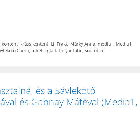
 kontent
,
kráss kontent
,
Lil Frakk
,
Márky Anna
,
media1
,
Media1
ávlekötő Camp
,
tehetségkutató
,
youtube
,
youtuber
asztalnál és a Sávlekötő
nával és Gabnay Mátéval (Media1,