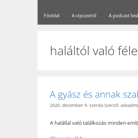
Főoldal
A vipcastről
A podcast beál
haláltól való fél
A gyász és annak sza
2020. december 9. szerda
Szerző:
advadm
A halállal való találkozás minden e