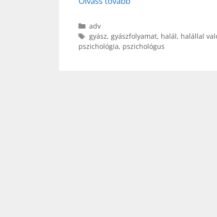
Olvass tovább
Kategória
adv
Címkék
gyász
,
gyászfolyamat
,
halál
,
halállal val
pszichológia
,
pszichológus