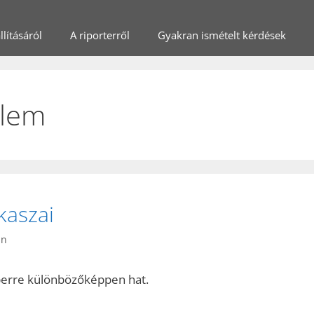
lításáról
A riporterről
Gyakran ismételt kérdések
elem
kaszai
in
mberre különbözőképpen hat.