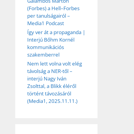
Galambos Márton
(Forbes) a Hell–Forbes
per tanulságairól –
Media1 Podcast
Így ver át a propaganda |
Interjú Bőhm Kornél
kommunikációs
szakemberrel
Nem lett volna volt elég
távolság a NER-től –
interjú Nagy Iván
Zsolttal, a Blikk éléről
történt távozásáról
(Media1, 2025.11.11.)