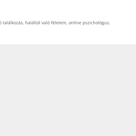
ó találkozás
,
haláltól való félelem
,
online pszichológus
,