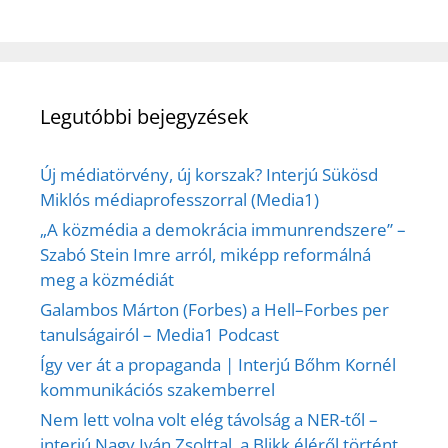
Legutóbbi bejegyzések
Új médiatörvény, új korszak? Interjú Sükösd
Miklós médiaprofesszorral (Media1)
„A közmédia a demokrácia immunrendszere” –
Szabó Stein Imre arról, miképp reformálná
meg a közmédiát
Galambos Márton (Forbes) a Hell–Forbes per
tanulságairól – Media1 Podcast
Így ver át a propaganda | Interjú Bőhm Kornél
kommunikációs szakemberrel
Nem lett volna volt elég távolság a NER-től –
interjú Nagy Iván Zsolttal, a Blikk éléről történt