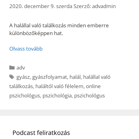
2020. december 9. szerda
Szerző:
advadmin
A halállal való találkozás minden emberre
különbözőképpen hat.
Olvass tovább
Kategória
adv
Címkék
gyász
,
gyászfolyamat
,
halál
,
halállal való
találkozás
,
haláltól való félelem
,
online
pszichológus
,
pszichológia
,
pszichológus
Podcast feliratkozás