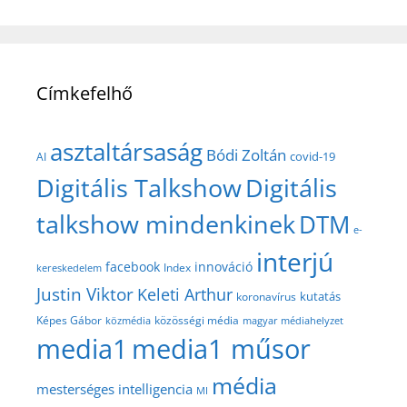
Címkefelhő
asztaltársaság
Bódi Zoltán
covid-19
AI
Digitális Talkshow
Digitális
talkshow mindenkinek
DTM
e-
interjú
facebook
innováció
Index
kereskedelem
Justin Viktor
Keleti Arthur
kutatás
koronavírus
közösségi média
Képes Gábor
közmédia
magyar médiahelyzet
media1
media1 műsor
média
mesterséges intelligencia
MI