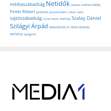
Netidők
médiaszabadság
online média
oktatás
Pintér Róbert
podcast
posztmodem
robot
rádió
Szalay Dániel
sajtószabadság
startup
social media
Szilágyi Árpád
televíziózás
tv
tévé
tévézés
verseny
újságírás