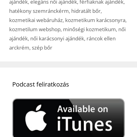
ajándék
,
elegáns női ajándék
,
férfiaknak ajándék
,
hatékony szemránckérm
,
hidratált bőr
,
kozmetikai webáruház
,
kozmetikum karácsonyra
,
kozmetilum webshop
,
minőségi kozmetikum
,
női
ajándék
,
női karácsonyi ajándék
,
ráncok ellen
arckrém
,
szép bőr
Podcast feliratkozás