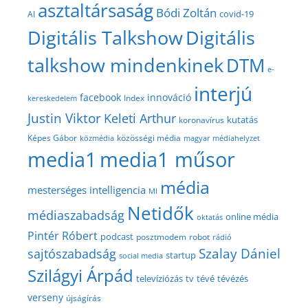
asztaltársaság
Bódi Zoltán
covid-19
AI
Digitális Talkshow
Digitális
talkshow mindenkinek
DTM
e-
interjú
facebook
innováció
Index
kereskedelem
Justin Viktor
Keleti Arthur
kutatás
koronavírus
közösségi média
Képes Gábor
közmédia
magyar médiahelyzet
media1
media1 műsor
média
mesterséges intelligencia
MI
Netidők
médiaszabadság
online média
oktatás
Pintér Róbert
podcast
posztmodem
robot
rádió
Szalay Dániel
sajtószabadság
startup
social media
Szilágyi Árpád
televíziózás
tv
tévé
tévézés
verseny
újságírás