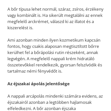
A bőr típusa lehet normál, száraz, zsíros, érzékeny
vagy kombinált is. Ha sikerült megtalálni az ennek
megfelelő arckrémet, válaszd ki az illatot és a
kiszerelést is.
Ami azonban minden ilyen kozmetikum kapcsán
fontos, hogy csakis alaposan megtisztított bőrre
kerülhet fel a bőrápolási rutin részeként, annak
legvégén. A megfelelő nappali krém hidratáló
összetevőkkel rendelkezik, gyorsan felszívódik és
tartalmaz némi fényvédőt is.
Az éjszakai ápolás jelentősége
A nappali arcápolás mindenki számára evidens, az
éjszakairól azonban a legtöbben hajlamosak
elfeledkezni. A bőr azonban éjszaka