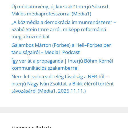
Új médiatörvény, új korszak? Interjú Sükösd
Miklós médiaprofesszorral (Media1)
„A közmédia a demokrácia immunrendszere” –
Szabó Stein Imre arról, miképp reformálná
meg a közmédiát
Galambos Márton (Forbes) a Hell–Forbes per
tanulságairól – Media1 Podcast
Így ver át a propaganda | Interjú Bőhm Kornél
kommunikációs szakemberrel
Nem lett volna volt elég távolság a NER-től –
interjú Nagy Iván Zsolttal, a Blikk éléről történt
távozásáról (Media1, 2025.11.11.)