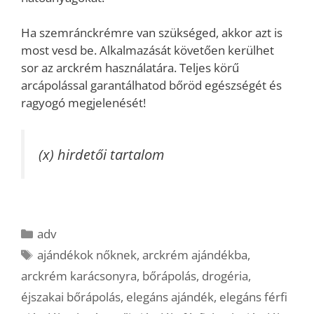
Ha szemránckrémre van szükséged, akkor azt is
most vesd be. Alkalmazását követően kerülhet
sor az arckrém használatára. Teljes körű
arcápolással garantálhatod bőröd egészségét és
ragyogó megjelenését!
(x) hirdetői tartalom
Kategória
adv
Címkék
ajándékok nőknek
,
arckrém ajándékba
,
arckrém karácsonyra
,
bőrápolás
,
drogéria
,
éjszakai bőrápolás
,
elegáns ajándék
,
elegáns férfi