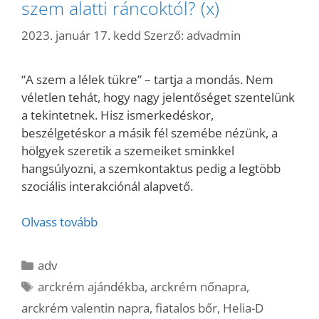
szem alatti ráncoktól? (x)
2023. január 17. kedd
Szerző:
advadmin
“A szem a lélek tükre” – tartja a mondás. Nem
véletlen tehát, hogy nagy jelentőséget szentelünk
a tekintetnek. Hisz ismerkedéskor,
beszélgetéskor a másik fél szemébe nézünk, a
hölgyek szeretik a szemeiket sminkkel
hangsúlyozni, a szemkontaktus pedig a legtöbb
szociális interakciónál alapvető.
Olvass tovább
Kategória
adv
Címkék
arckrém ajándékba
,
arckrém nőnapra
,
arckrém valentin napra
,
fiatalos bőr
,
Helia-D