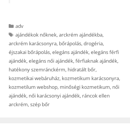
Kategória
adv
Címkék
ajándékok nőknek
,
arckrém ajándékba
,
arckrém karácsonyra
,
bőrápolás
,
drogéria
,
éjszakai bőrápolás
,
elegáns ajándék
,
elegáns férfi
ajándék
,
elegáns női ajándék
,
férfiaknak ajándék
,
hatékony szemránckérm
,
hidratált bőr
,
kozmetikai webáruház
,
kozmetikum karácsonyra
,
kozmetilum webshop
,
minőségi kozmetikum
,
női
ajándék
,
női karácsonyi ajándék
,
ráncok ellen
arckrém
,
szép bőr