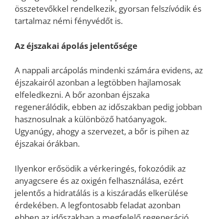
összetevőkkel rendelkezik, gyorsan felszívódik és
tartalmaz némi fényvédőt is.
Az éjszakai ápolás jelentősége
A nappali arcápolás mindenki számára evidens, az
éjszakairól azonban a legtöbben hajlamosak
elfeledkezni. A bőr azonban éjszaka
regenerálódik, ebben az időszakban pedig jobban
hasznosulnak a különböző hatóanyagok.
Ugyanúgy, ahogy a szervezet, a bőr is pihen az
éjszakai órákban.
Ilyenkor erősödik a vérkeringés, fokozódik az
anyagcsere és az oxigén felhasználása, ezért
jelentős a hidratálás is a kiszáradás elkerülése
érdekében. A legfontosabb feladat azonban
ebben az időszakban a megfelelő regeneráció