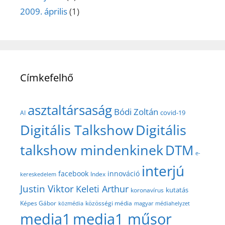
2009. április
(1)
Címkefelhő
asztaltársaság
Bódi Zoltán
covid-19
AI
Digitális Talkshow
Digitális
talkshow mindenkinek
DTM
e-
interjú
facebook
innováció
Index
kereskedelem
Justin Viktor
Keleti Arthur
kutatás
koronavírus
közösségi média
Képes Gábor
közmédia
magyar médiahelyzet
media1
media1 műsor