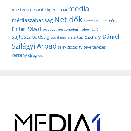
média
mesterséges intelligencia
MI
Netidők
médiaszabadság
online média
oktatás
Pintér Róbert
podcast
posztmodem
robot
rádió
Szalay Dániel
sajtószabadság
startup
social media
Szilágyi Árpád
televíziózás
tv
tévé
tévézés
verseny
újságírás