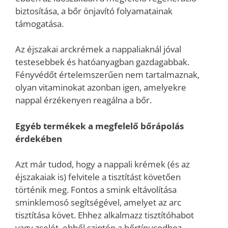
biztosítása, a bőr önjavító folyamatainak
támogatása.
Az éjszakai arckrémek a nappaliaknál jóval
testesebbek és hatóanyagban gazdagabbak.
Fényvédőt értelemszerűen nem tartalmaznak,
olyan vitaminokat azonban igen, amelyekre
nappal érzékenyen reagálna a bőr.
Egyéb termékek a megfelelő bőrápolás
érdekében
Azt már tudod, hogy a nappali krémek (és az
éjszakaiak is) felvitele a tisztítást követően
történik meg. Fontos a smink eltávolítása
sminklemosó segítségével, amelyet az arc
tisztítása követ. Ehhez alkalmazz tisztítóhabot
vagy zselét, ebből szintén a bőrtípusodhoz