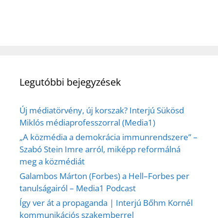
Legutóbbi bejegyzések
Új médiatörvény, új korszak? Interjú Sükösd
Miklós médiaprofesszorral (Media1)
„A közmédia a demokrácia immunrendszere” –
Szabó Stein Imre arról, miképp reformálná
meg a közmédiát
Galambos Márton (Forbes) a Hell–Forbes per
tanulságairól – Media1 Podcast
Így ver át a propaganda | Interjú Bőhm Kornél
kommunikációs szakemberrel