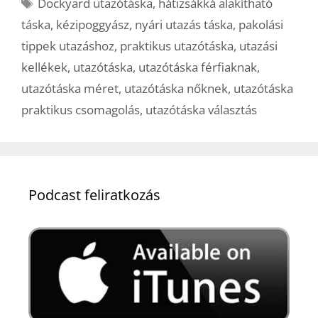
Címkék
Dockyard utazótáska
,
hátizsákká alakítható
táska
,
kézipoggyász
,
nyári utazás táska
,
pakolási
tippek utazáshoz
,
praktikus utazótáska
,
utazási
kellékek
,
utazótáska
,
utazótáska férfiaknak
,
utazótáska méret
,
utazótáska nőknek
,
utazótáska
praktikus csomagolás
,
utazótáska választás
Podcast feliratkozás