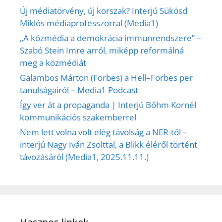
Új médiatörvény, új korszak? Interjú Sükösd
Miklós médiaprofesszorral (Media1)
„A közmédia a demokrácia immunrendszere” –
Szabó Stein Imre arról, miképp reformálná
meg a közmédiát
Galambos Márton (Forbes) a Hell–Forbes per
tanulságairól – Media1 Podcast
Így ver át a propaganda | Interjú Bőhm Kornél
kommunikációs szakemberrel
Nem lett volna volt elég távolság a NER-től –
interjú Nagy Iván Zsolttal, a Blikk éléről történt
távozásáról (Media1, 2025.11.11.)