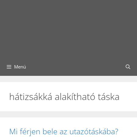
Menü
hátizsákká alakítható táska
Mi férjen bele az utazótáskába?