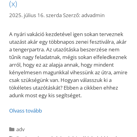
(x)
2025. július 16. szerda
Szerző:
advadmin
A nyári vakáció kezdetével igen sokan terveznek
utazást akár egy többnapos zenei fesztiválra, akár
a tengerpartra. Az utazótáska beszerzése nem
tűnik nagy feladatnak, mégis sokan elfeledkeznek
arról, hogy ez az alapja annak, hogy mindent
kényelmesen magunkkal vihessünk az útra, amire
csak szükségünk van. Hogyan válasszuk ki a
tökéletes utazótáskát? Ebben a cikkben ehhez
adunk most egy kis segítséget.
Olvass tovább
Kategória
adv