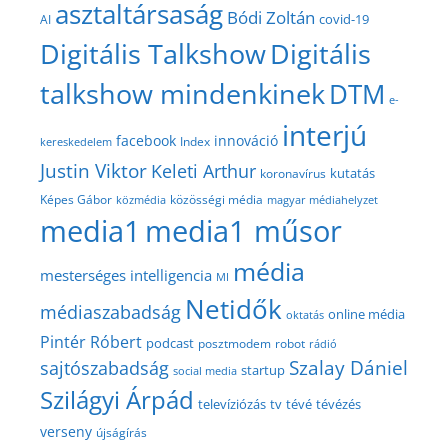
asztaltársaság
Bódi Zoltán
covid-19
AI
Digitális Talkshow
Digitális
talkshow mindenkinek
DTM
e-
interjú
facebook
innováció
Index
kereskedelem
Justin Viktor
Keleti Arthur
kutatás
koronavírus
közösségi média
Képes Gábor
közmédia
magyar médiahelyzet
media1
media1 műsor
média
mesterséges intelligencia
MI
Netidők
médiaszabadság
online média
oktatás
Pintér Róbert
podcast
posztmodem
robot
rádió
Szalay Dániel
sajtószabadság
startup
social media
Szilágyi Árpád
televíziózás
tv
tévé
tévézés
verseny
újságírás