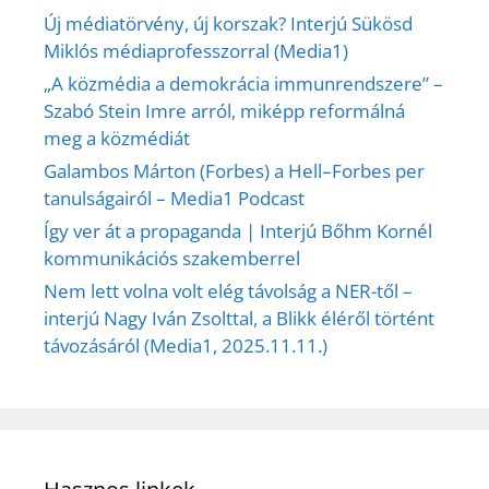
Új médiatörvény, új korszak? Interjú Sükösd
Miklós médiaprofesszorral (Media1)
„A közmédia a demokrácia immunrendszere” –
Szabó Stein Imre arról, miképp reformálná
meg a közmédiát
Galambos Márton (Forbes) a Hell–Forbes per
tanulságairól – Media1 Podcast
Így ver át a propaganda | Interjú Bőhm Kornél
kommunikációs szakemberrel
Nem lett volna volt elég távolság a NER-től –
interjú Nagy Iván Zsolttal, a Blikk éléről történt
távozásáról (Media1, 2025.11.11.)