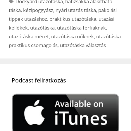
Címkék
Dockyard utazótáska
,
hátizsákká alakítható
táska
,
kézipoggyász
,
nyári utazás táska
,
pakolási
tippek utazáshoz
,
praktikus utazótáska
,
utazási
kellékek
,
utazótáska
,
utazótáska férfiaknak
,
utazótáska méret
,
utazótáska nőknek
,
utazótáska
praktikus csomagolás
,
utazótáska választás
Podcast feliratkozás