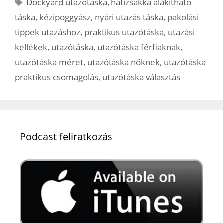
Címkék
Dockyard utazótáska
,
hátizsákká alakítható
táska
,
kézipoggyász
,
nyári utazás táska
,
pakolási
tippek utazáshoz
,
praktikus utazótáska
,
utazási
kellékek
,
utazótáska
,
utazótáska férfiaknak
,
utazótáska méret
,
utazótáska nőknek
,
utazótáska
praktikus csomagolás
,
utazótáska választás
Podcast feliratkozás