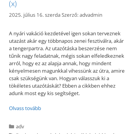
(x)
2025. július 16. szerda
Szerző:
advadmin
A nyári vakáció kezdetével igen sokan terveznek
utazást akár egy többnapos zenei fesztiválra, akár
a tengerpartra. Az utazótáska beszerzése nem
tűnik nagy feladatnak, mégis sokan elfeledkeznek
arról, hogy ez az alapja annak, hogy mindent
kényelmesen magunkkal vihessünk az útra, amire
csak szükségünk van. Hogyan válasszuk ki a
tökéletes utazótáskát? Ebben a cikkben ehhez
adunk most egy kis segítséget.
Olvass tovább
Kategória
adv