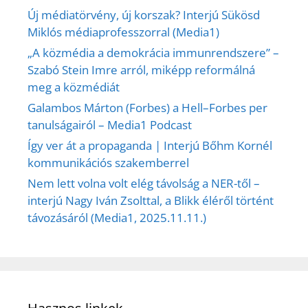
Új médiatörvény, új korszak? Interjú Sükösd
Miklós médiaprofesszorral (Media1)
„A közmédia a demokrácia immunrendszere” –
Szabó Stein Imre arról, miképp reformálná
meg a közmédiát
Galambos Márton (Forbes) a Hell–Forbes per
tanulságairól – Media1 Podcast
Így ver át a propaganda | Interjú Bőhm Kornél
kommunikációs szakemberrel
Nem lett volna volt elég távolság a NER-től –
interjú Nagy Iván Zsolttal, a Blikk éléről történt
távozásáról (Media1, 2025.11.11.)