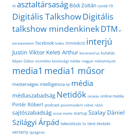
asztaltársaság
Bódi Zoltán
covid-19
AI
Digitális Talkshow
Digitális
talkshow mindenkinek
DTM
e-
interjú
facebook
innováció
Index
kereskedelem
Justin Viktor
Keleti Arthur
kutatás
koronavírus
közösségi média
Képes Gábor
közmédia
magyar médiahelyzet
media1
media1 műsor
média
mesterséges intelligencia
MI
Netidők
médiaszabadság
online média
oktatás
Pintér Róbert
podcast
posztmodem
robot
rádió
Szalay Dániel
sajtószabadság
startup
social media
Szilágyi Árpád
televíziózás
tv
tévé
tévézés
verseny
újságírás