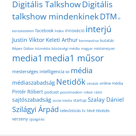
Digitális Talkshow
Digitális
talkshow mindenkinek
DTM
e-
interjú
facebook
innováció
Index
kereskedelem
Justin Viktor
Keleti Arthur
kutatás
koronavírus
közösségi média
Képes Gábor
közmédia
magyar médiahelyzet
media1
media1 műsor
média
mesterséges intelligencia
MI
Netidők
médiaszabadság
online média
oktatás
Pintér Róbert
podcast
posztmodem
robot
rádió
Szalay Dániel
sajtószabadság
startup
social media
Szilágyi Árpád
televíziózás
tv
tévé
tévézés
verseny
újságírás