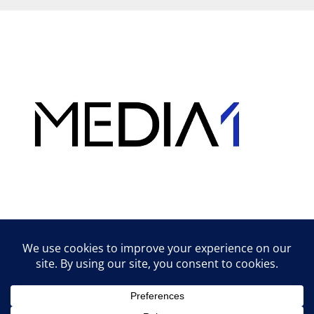
Hirdetés
Lifestyle tippek & trükkök