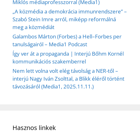
Miklós médiaprofesszorral (Media1)
„A közmédia a demokrácia immunrendszere” –
Szabó Stein Imre arról, miképp reformálná
meg a közmédiát
Galambos Márton (Forbes) a Hell–Forbes per
tanulságairól – Media1 Podcast
Így ver át a propaganda | Interjú Bőhm Kornél
kommunikációs szakemberrel
Nem lett volna volt elég távolság a NER-től –
interjú Nagy Iván Zsolttal, a Blikk éléről történt
távozásáról (Media1, 2025.11.11.)
Hasznos linkek