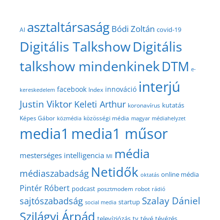
asztaltársaság
Bódi Zoltán
covid-19
AI
Digitális Talkshow
Digitális
talkshow mindenkinek
DTM
e-
interjú
facebook
innováció
Index
kereskedelem
Justin Viktor
Keleti Arthur
kutatás
koronavírus
közösségi média
Képes Gábor
közmédia
magyar médiahelyzet
media1
media1 műsor
média
mesterséges intelligencia
MI
Netidők
médiaszabadság
online média
oktatás
Pintér Róbert
podcast
posztmodem
robot
rádió
Szalay Dániel
sajtószabadság
startup
social media
Szilágyi Árpád
televíziózás
tv
tévé
tévézés