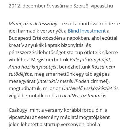
2012. december 9. vasárnap
Szerző:
vipcast.hu
Mami, az üzletasszony
– ezzel a mottóval rendezte
idei harmadik versenyét a
Blind Investment
a
Budapesti Értéktőzsdén a napokban, ahol ezúttal
kreatív anyukák kaptak bizonyítási és
pénzszerzési lehetőséget startup ötleteik sikerre
viteléhez. Megismerhettük
Pale Joli Konyháját
,
Anna házi kutyasütijét
, benézhettünk
Rózsa néni
sütödéjébe
, megismerhettünk egy táblagépes
mesegyárat (
Interaktív mesék iPaden
címmel),
megtudhattuk, mi az az
ÖnNevelő Eszközkészlet
és
végül bemutatkozott a
LocalNet, az Imami
is.
Csakúgy, mint a verseny korábbi fordulóin, a
vipcast.hu az esemény médiatámogatójaként
jelen lehetett a startup versenyen, ahol a