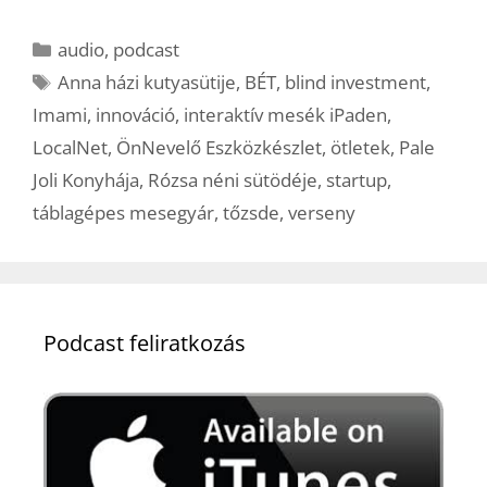
Kategória
audio
,
podcast
Címkék
Anna házi kutyasütije
,
BÉT
,
blind investment
,
Imami
,
innováció
,
interaktív mesék iPaden
,
LocalNet
,
ÖnNevelő Eszközkészlet
,
ötletek
,
Pale
Joli Konyhája
,
Rózsa néni sütödéje
,
startup
,
táblagépes mesegyár
,
tőzsde
,
verseny
Podcast feliratkozás