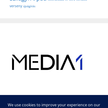
verseny
újságírás
Hirdetés