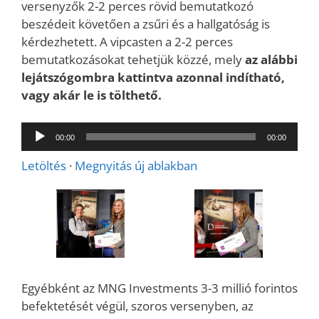
versenyzők 2-2 perces rövid bemutatkozó
beszédeit követően a zsűri és a hallgatóság is
kérdezhetett. A vipcasten a 2-2 perces
bemutatkozásokat tehetjük közzé, mely
az alábbi
lejátszógombra kattintva azonnal indítható,
vagy akár le is tölthető.
Audió
00:00
00:00
lejátszó
Letöltés
·
Megnyitás új ablakban
Egyébként az MNG Investments 3-3 millió forintos
befektetését végül, szoros versenyben, az