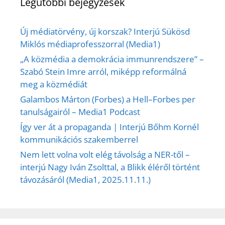
Legutóbbi bejegyzések
Új médiatörvény, új korszak? Interjú Sükösd
Miklós médiaprofesszorral (Media1)
„A közmédia a demokrácia immunrendszere” –
Szabó Stein Imre arról, miképp reformálná
meg a közmédiát
Galambos Márton (Forbes) a Hell–Forbes per
tanulságairól – Media1 Podcast
Így ver át a propaganda | Interjú Bőhm Kornél
kommunikációs szakemberrel
Nem lett volna volt elég távolság a NER-től –
interjú Nagy Iván Zsolttal, a Blikk éléről történt
távozásáról (Media1, 2025.11.11.)