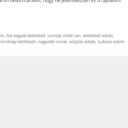
ron belül maradni, hogy ne jelentkezzen ez a fájdalom.
am
,
hol vegyek kettlebell
,
izomláz mitől van
,
kettlebell edzés
,
minőségi kettlebell
,
nagyobb izmok
,
súlyzós edzés
,
tudatos edzés