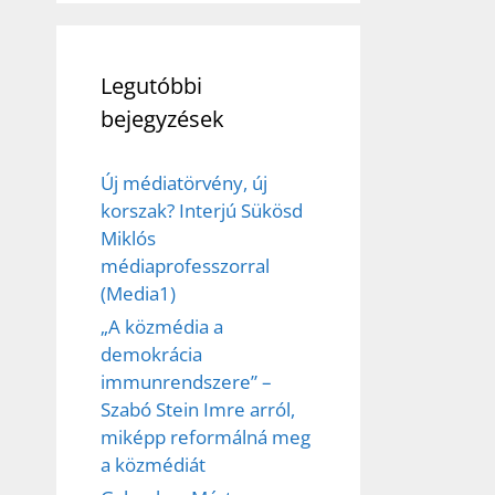
Legutóbbi
bejegyzések
Új médiatörvény, új
korszak? Interjú Sükösd
Miklós
médiaprofesszorral
(Media1)
„A közmédia a
demokrácia
immunrendszere” –
Szabó Stein Imre arról,
miképp reformálná meg
a közmédiát