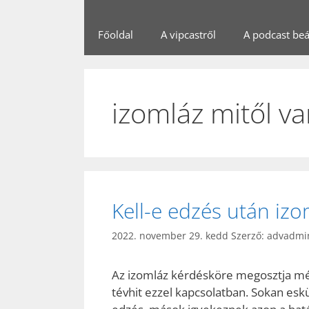
Főoldal
A vipcastről
A podcast beál
izomláz mitől v
Kell-e edzés után izo
2022. november 29. kedd
Szerző:
advadmi
Az izomláz kérdésköre megosztja még
tévhit ezzel kapcsolatban. Sokan esk