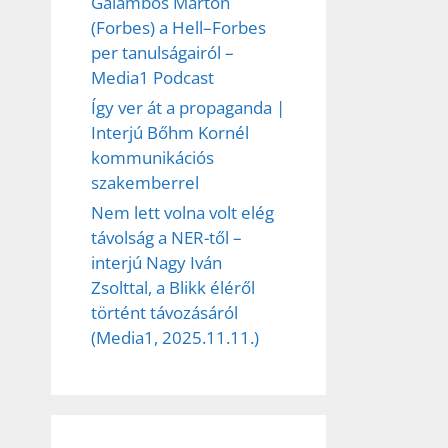
Galambos Márton
(Forbes) a Hell–Forbes
per tanulságairól –
Media1 Podcast
Így ver át a propaganda |
Interjú Bőhm Kornél
kommunikációs
szakemberrel
Nem lett volna volt elég
távolság a NER-től –
interjú Nagy Iván
Zsolttal, a Blikk éléről
történt távozásáról
(Media1, 2025.11.11.)