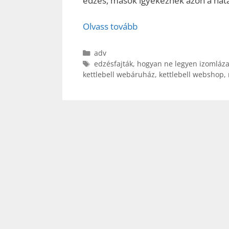
edzés, mások igyekeznek azon a hatá
Olvass tovább
Kategória
adv
Címkék
edzésfajták
,
hogyan ne legyen izomláz
kettlebell webáruház
,
kettlebell webshop
,