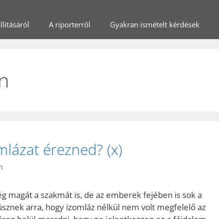
lításáról
A riporterről
Gyakran ismételt kérdések
an
mlázat érezned? (x)
n
 magát a szakmát is, de az emberek fejében is sok a
üsznek arra, hogy izomláz nélkül nem volt megfelelő az