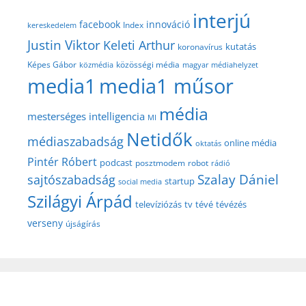
interjú
facebook
innováció
Index
kereskedelem
Justin Viktor
Keleti Arthur
kutatás
koronavírus
közösségi média
Képes Gábor
közmédia
magyar médiahelyzet
media1
media1 műsor
média
mesterséges intelligencia
MI
Netidők
médiaszabadság
online média
oktatás
Pintér Róbert
podcast
posztmodem
robot
rádió
Szalay Dániel
sajtószabadság
startup
social media
Szilágyi Árpád
televíziózás
tv
tévé
tévézés
verseny
újságírás