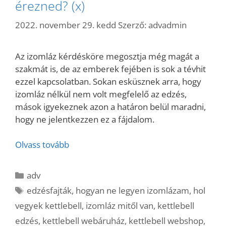
érezned? (x)
2022. november 29. kedd
Szerző:
advadmin
Az izomláz kérdésköre megosztja még magát a
szakmát is, de az emberek fejében is sok a tévhit
ezzel kapcsolatban. Sokan esküsznek arra, hogy
izomláz nélkül nem volt megfelelő az edzés,
mások igyekeznek azon a határon belül maradni,
hogy ne jelentkezzen ez a fájdalom.
Olvass tovább
Kategória
adv
Címkék
edzésfajták
,
hogyan ne legyen izomlázam
,
hol
vegyek kettlebell
,
izomláz mitől van
,
kettlebell
edzés
,
kettlebell webáruház
,
kettlebell webshop
,