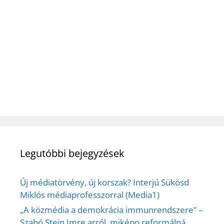
Legutóbbi bejegyzések
Új médiatörvény, új korszak? Interjú Sükösd
Miklós médiaprofesszorral (Media1)
„A közmédia a demokrácia immunrendszere” –
Szabó Stein Imre arról, miképp reformálná