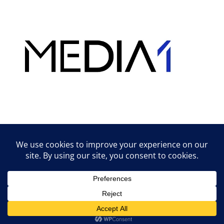
Hirdetés
Lifestyle tippek & trükkök
© 2026 vipcast.hu powered by Media1
• Készült
GeneratePress