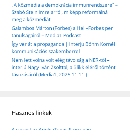
„A közmédia a demokrácia immunrendszere” –
Szabó Stein Imre arról, miképp reformálná
meg a közmédiát
Galambos Márton (Forbes) a Hell–Forbes per
tanulságairól – Media1 Podcast
Így ver át a propaganda | Interjú Bőhm Kornél
kommunikációs szakemberrel
Nem lett volna volt elég távolság a NER-től –
interjú Nagy Iván Zsolttal, a Blikk éléről történt
távozásáról (Media1, 2025.11.11.)
Hasznos linkek
A vipcast az Apple iTunes Store-ban