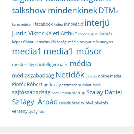
talkshow mindenkinek
DTM
e-
interjú
facebook
innováció
Index
kereskedelem
Justin Viktor
Keleti Arthur
kutatás
koronavírus
közösségi média
Képes Gábor
közmédia
magyar médiahelyzet
media1
media1 műsor
média
mesterséges intelligencia
MI
Netidők
médiaszabadság
online média
oktatás
Pintér Róbert
podcast
posztmodem
robot
rádió
Szalay Dániel
sajtószabadság
startup
social media
Szilágyi Árpád
televíziózás
tv
tévé
tévézés
verseny
újságírás