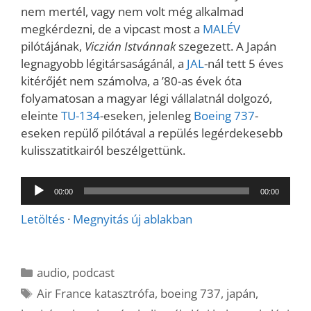
nem mertél, vagy nem volt még alkalmad
megkérdezni, de a vipcast most a
MALÉV
pilótájának,
Viczián Istvánnak
szegezett. A Japán
legnagyobb légitársaságánál, a
JAL
-nál tett 5 éves
kitérőjét nem számolva, a ’80-as évek óta
folyamatosan a magyar légi vállalatnál dolgozó,
eleinte
TU-134
-eseken, jelenleg
Boeing 737
-
eseken repülő pilótával a repülés legérdekesebb
kulisszatitkairól beszélgettünk.
Audió
00:00
00:00
lejátszó
Letöltés
·
Megnyitás új ablakban
Kategória
audio
,
podcast
Címkék
Air France katasztrófa
,
boeing 737
,
japán
,