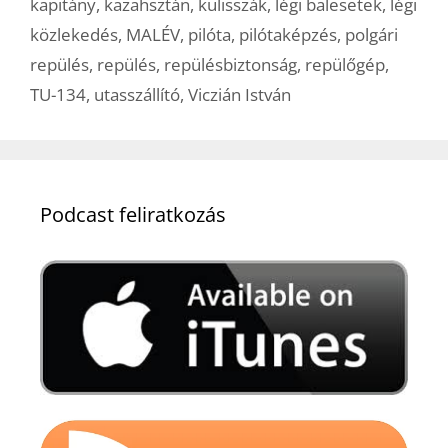
kapitány
,
kazahsztán
,
kulisszák
,
légi balesetek
,
légi
közlekedés
,
MALÉV
,
pilóta
,
pilótaképzés
,
polgári
repülés
,
repülés
,
repülésbiztonság
,
repülőgép
,
TU-134
,
utasszállító
,
Viczián István
Podcast feliratkozás