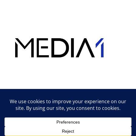
Hirdetés
Lifestyle tippek & trükkök